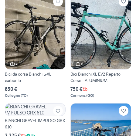
4
6
Bici da corsa Bianchi L-XL
Bici Bianchi XL EV2 Reparto
carbonio
Corse - ALUMINIUM
850 €
750 €
Collegno
(
TO
)
Cormons
(
GO
)
BIANCHI GRAVEL IMPULSO GRX
610
2.225 €