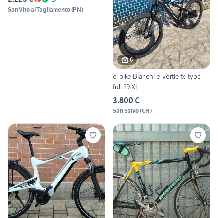
San Vito al Tagliamento
(
PN
)
6
e-bike Bianchi e-vertic fx-type
full 29 XL
3.800 €
San Salvo
(
CH
)