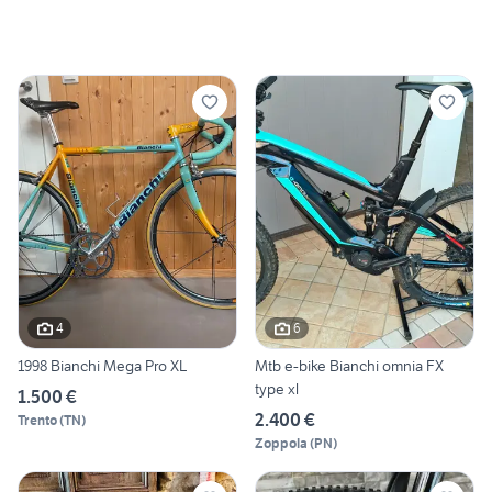
4
6
1998 Bianchi Mega Pro XL
Mtb e-bike Bianchi omnia FX
type xl
1.500 €
2.400 €
Trento
(
TN
)
Zoppola
(
PN
)