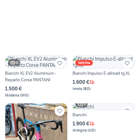
6
Vetrina
Bianchi XL EV2 Aluminium -
Bianchi Impulso E-allroad tg.XL
Reparto Corse PANTANI
1.600 €
1.500 €
Imola
(
BO
)
Modena
(
MO
)
3
Bianchi
1.900 €
Artegna
(
UD
)