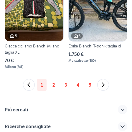
5
6
Giacca ciclismo Bianchi Milano
Ebike Bianchi T-tronik taglia xl
taglia XL
1.750 €
70 €
Marzabotto
(
BO
)
Milano
(
MI
)
1
2
3
4
5
Più cercati
Correlati
Richerche simili
Suggerimenti
Ricerche consigliate
bianchi methanol fs
ebike xl
bici xl