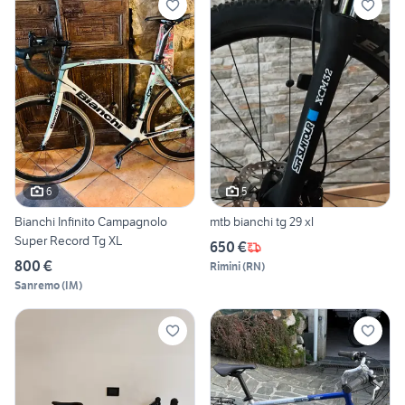
6
5
Bianchi Infinito Campagnolo
mtb bianchi tg 29 xl
Super Record Tg XL
650 €
800 €
Rimini
(
RN
)
Sanremo
(
IM
)