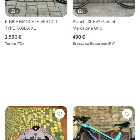
3
5
E-BIKE BIANCHI E-VERTIC T
Bianchi XL EV2 Pantani
TYPE TAGLIA XL
Mercatone Uno
1.590 €
490 €
Torino
(
TO
)
Bressana Bottarone
(
PV
)