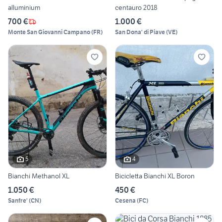
alluminium
centauro 2018
700 €
1.000 €
Monte San Giovanni Campano
(
FR
)
San Dona' di Piave
(
VE
)
5
4
Bianchi Methanol XL
Bicicletta Bianchi XL Boron
1.050 €
450 €
Sanfre'
(
CN
)
Cesena
(
FC
)