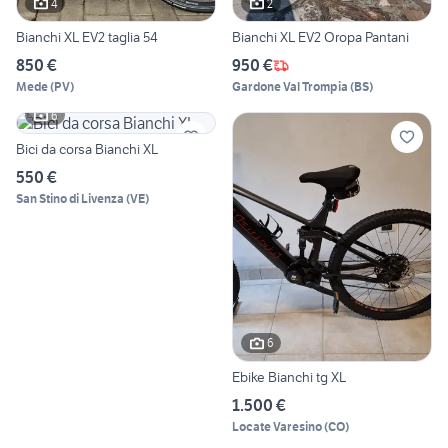
4
2
Bianchi XL EV2 taglia 54
Bianchi XL EV2 Oropa Pantani
850 €
950 €
Mede
(
PV
)
Gardone Val Trompia
(
BS
)
6
Bici da corsa Bianchi XL
550 €
San Stino di Livenza
(
VE
)
6
Ebike Bianchi tg XL
1.500 €
Locate Varesino
(
CO
)