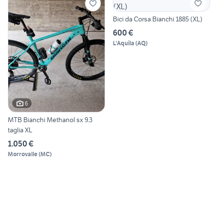
Bici da Corsa Bianchi 1885 (XL)
600 €
L'Aquila
(
AQ
)
6
MTB Bianchi Methanol sx 9.3
taglia XL
1.050 €
Morrovalle
(
MC
)