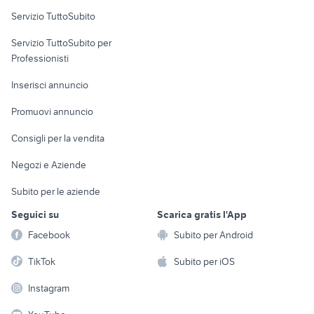
Servizio TuttoSubito
elettronica
per la casa e la
sports e hobby
Servizio TuttoSubito per
persona
Informatica
Animali
Professionisti
Arredamento e
Console e
Accessori per
Casalinghi
Inserisci annuncio
Videogiochi
animali
Elettrodomestici
Promuovi annuncio
Audio/Video
Musica e Film
Giardino e Fai da te
Consigli per la vendita
Fotografia
Libri e Riviste
Abbigliamento e
Negozi e Aziende
Telefonia
Strumenti Musicali
Accessori
Subito per le aziende
Sports
Tutto per i bambini
Seguici su
Scarica gratis l'App
Biciclette
Facebook
Subito per Android
Collezionismo
TikTok
Subito per iOS
Instagram