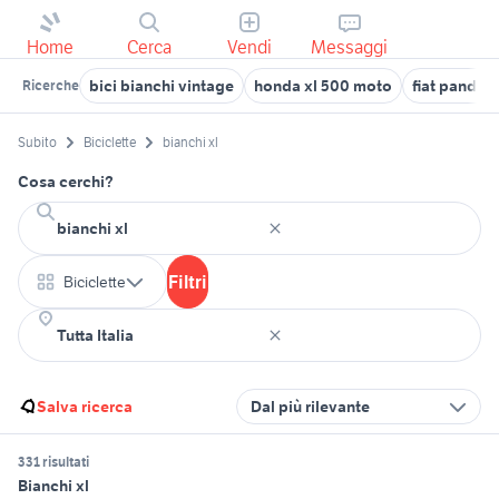
Home
Cerca
Vendi
Messaggi
bici bianchi vintage
honda xl 500 moto
fiat panda 
Ricerche
Subito
Biciclette
bianchi xl
Cosa cerchi?
Filtri
Biciclette
Salva ricerca
Dal più rilevante
331 risultati
Bianchi xl