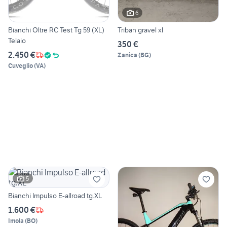
6
Bianchi Oltre RC Test Tg 59 (XL)
Triban gravel xl
Telaio
350 €
2.450 €
Zanica
(
BG
)
Cuveglio
(
VA
)
5
Bianchi Impulso E-allroad tg.XL
1.600 €
Imola
(
BO
)