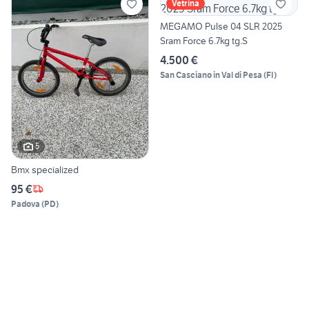
Vetrina
MEGAMO Pulse 04 SLR 2025
Sram Force 6.7kg tg.S
4.500 €
San Casciano in Val di Pesa
(
FI
)
5
Bmx specialized
95 €
Padova
(
PD
)