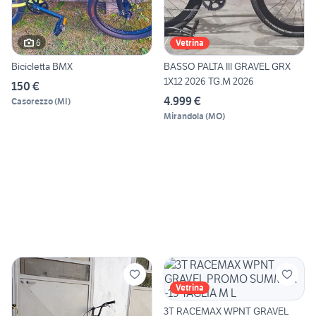
6
Vetrina
Bicicletta BMX
BASSO PALTA III GRAVEL GRX
1X12 2026 TG.M 2026
150 €
4.999 €
Casorezzo
(
MI
)
Mirandola
(
MO
)
Vetrina
3T RACEMAX WPNT GRAVEL