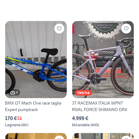
4
Vetrina
BMX GT Mach One race taglia
3T RACEMAX ITALIA WPNT
Expert pumptrack
RIVAL FORCE SHIMANO GRX
170 €
4.999 €
Legnano
(
MI
)
Mirandola
(
MO
)