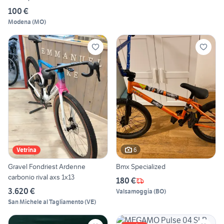
100 €
Modena
(
MO
)
6
Vetrina
Gravel Fondriest Ardenne
Bmx Specialized
carbonio rival axs 1x13
180 €
3.620 €
Valsamoggia
(
BO
)
San Michele al Tagliamento
(
VE
)