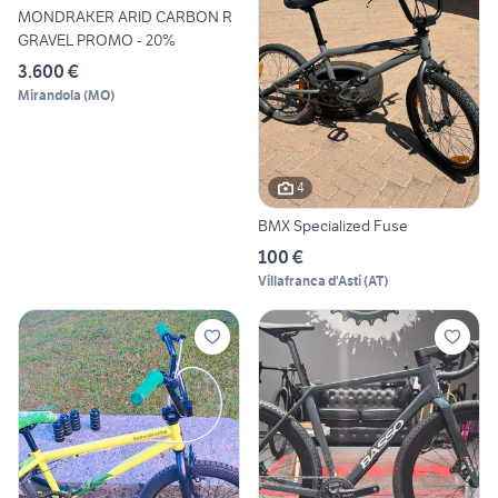
MONDRAKER ARID CARBON R
GRAVEL PROMO - 20%
3.600 €
Mirandola
(
MO
)
4
BMX Specialized Fuse
100 €
Villafranca d'Asti
(
AT
)