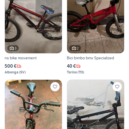
3
2
ns bike movement
Bici bimbo bmx Specialized
500 €
40 €
Albenga
(
SV
)
Torino
(
TO
)