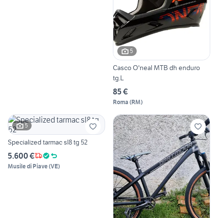
5
Casco O'neal MTB dh enduro
tg.L
85 €
Roma
(
RM
)
5
Specialized tarmac sl8 tg 52
5.600 €
Musile di Piave
(
VE
)