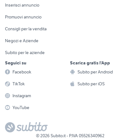
Console e
Accessori per
Casalinghi
Inserisci annuncio
Videogiochi
animali
Elettrodomestici
Promuovi annuncio
Audio/Video
Musica e Film
Giardino e Fai da te
Consigli per la vendita
Fotografia
Libri e Riviste
Abbigliamento e
Negozi e Aziende
Telefonia
Strumenti Musicali
Accessori
Subito per le aziende
Sports
Tutto per i bambini
Seguici su
Scarica gratis l'App
Biciclette
Facebook
Subito per Android
Collezionismo
TikTok
Subito per iOS
Instagram
YouTube
©
2026
Subito.it - P.IVA 05526340962