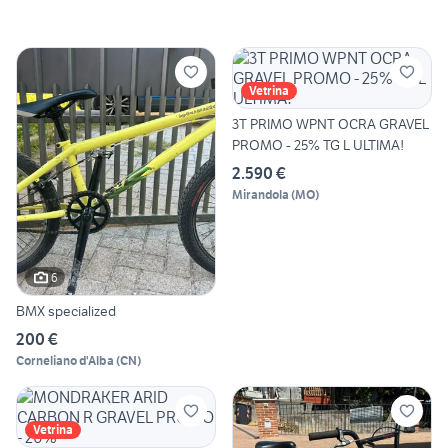
Vetrina
3T PRIMO WPNT OCRA GRAVEL
PROMO - 25% TG L ULTIMA!
2.590 €
Mirandola
(
MO
)
6
BMX specialized
200 €
Corneliano d'Alba
(
CN
)
Vetrina