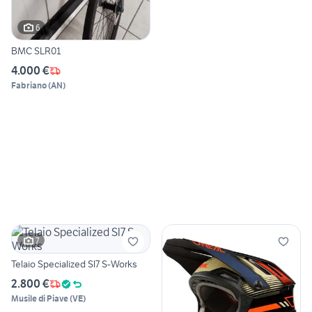
6
BMC SLR01
4.000 €
Fabriano
(
AN
)
7
Telaio Specialized Sl7 S-Works
2.800 €
Musile di Piave
(
VE
)