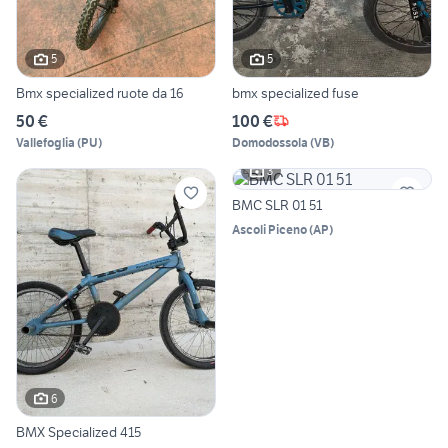
5
5
Bmx specialized ruote da 16
bmx specialized fuse
50 €
100 €
Vallefoglia
(
PU
)
Domodossola
(
VB
)
3
BMC SLR 01 51
Ascoli Piceno
(
AP
)
6
BMX Specialized 415