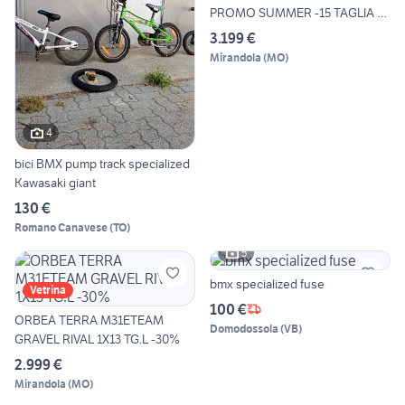
PROMO SUMMER -15 TAGLIA M
L
3.199 €
Mirandola
(
MO
)
4
bici BMX pump track specialized
Kawasaki giant
130 €
Romano Canavese
(
TO
)
5
bmx specialized fuse
Vetrina
100 €
ORBEA TERRA M31ETEAM
Domodossola
(
VB
)
GRAVEL RIVAL 1X13 TG.L -30%
2.999 €
Mirandola
(
MO
)