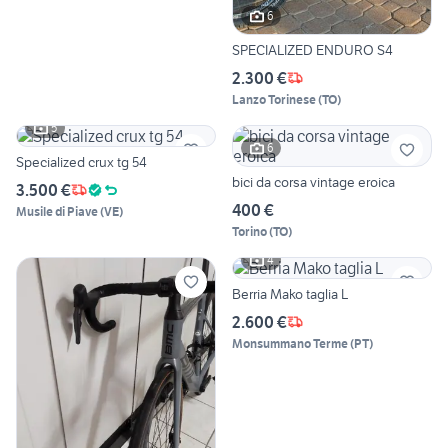
6
SPECIALIZED ENDURO S4
2.300 €
Lanzo Torinese
(
TO
)
5
6
Specialized crux tg 54
bici da corsa vintage eroica
3.500 €
400 €
Musile di Piave
(
VE
)
Torino
(
TO
)
4
Berria Mako taglia L
2.600 €
Monsummano Terme
(
PT
)