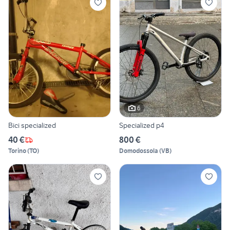
6
Bici specialized
Specialized p4
40 €
800 €
Torino
(
TO
)
Domodossola
(
VB
)