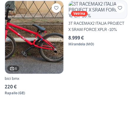
Vetrina
3T RACEMAX2 ITALIA PROJECT
X SRAM FORCE XPLR -10%
8.999 €
Mirandola
(
MO
)
6
bici bmx
220 €
Rapallo
(
GE
)