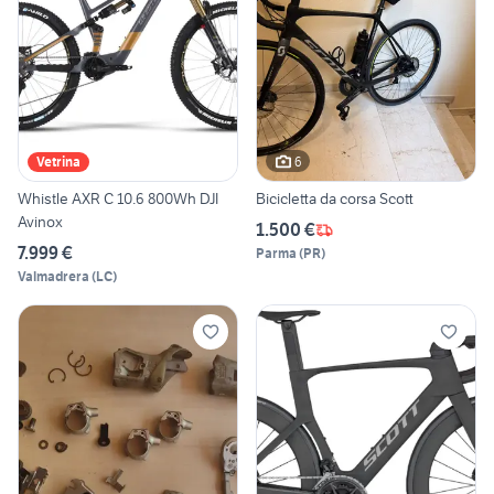
6
Vetrina
Whistle AXR C 10.6 800Wh DJI
Bicicletta da corsa Scott
Avinox
1.500 €
7.999 €
Parma
(
PR
)
Valmadrera
(
LC
)