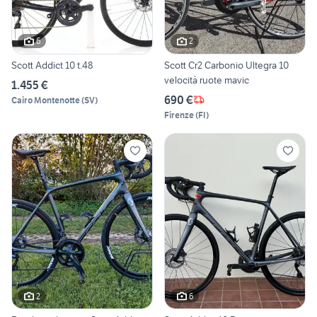
6
2
Scott Addict 10 t.48
Scott Cr2 Carbonio Ultegra 10
velocità ruote mavic
1.455 €
690 €
Cairo Montenotte
(
SV
)
Firenze
(
FI
)
2
6