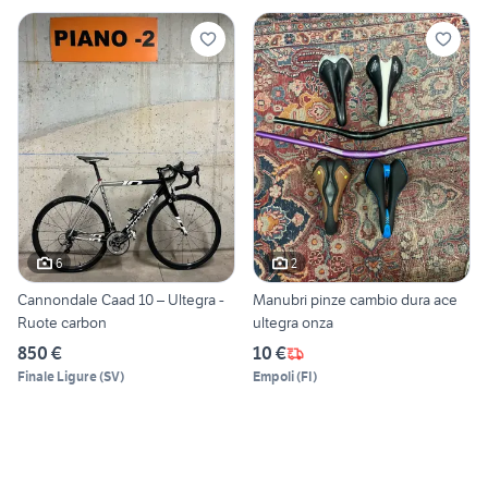
6
2
Cannondale Caad 10 – Ultegra -
Manubri pinze cambio dura ace
Ruote carbon
ultegra onza
850 €
10 €
Finale Ligure
(
SV
)
Empoli
(
FI
)