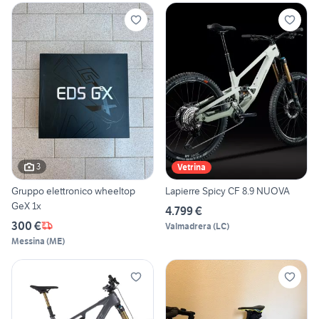
3
Vetrina
Gruppo elettronico wheeltop
Lapierre Spicy CF 8.9 NUOVA
GeX 1x
4.799 €
300 €
Valmadrera
(
LC
)
Messina
(
ME
)