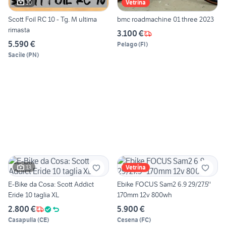
10
Vetrina
Scott Foil RC 10 - Tg. M ultima
bmc roadmachine 01 three 2023
rimasta
3.100 €
5.590 €
Pelago
(
FI
)
Sacile
(
PN
)
13
Vetrina
E-Bike da Cosa: Scott Addict
Ebike FOCUS Sam2 6.9 29/27.5''
Eride 10 taglia XL
170mm 12v 800wh
2.800 €
5.900 €
Casapulla
(
CE
)
Cesena
(
FC
)