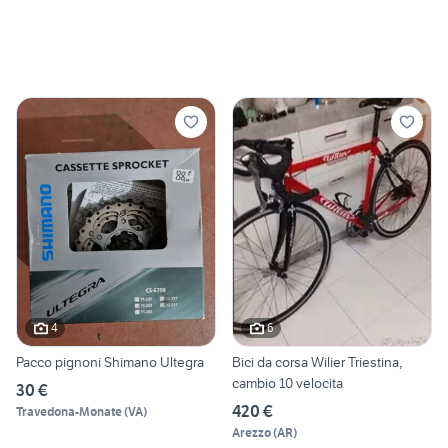
4
6
Pacco pignoni Shimano Ultegra
Bici da corsa Wilier Triestina,
cambio 10 velocita
30 €
420 €
Travedona-Monate
(
VA
)
Arezzo
(
AR
)