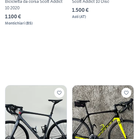
Bicicletta da corsa Scott Addict
Scott Addict 10 Disc
10 2020
1.500 €
1.100 €
Asti
(
AT
)
Montichiari
(
BS
)