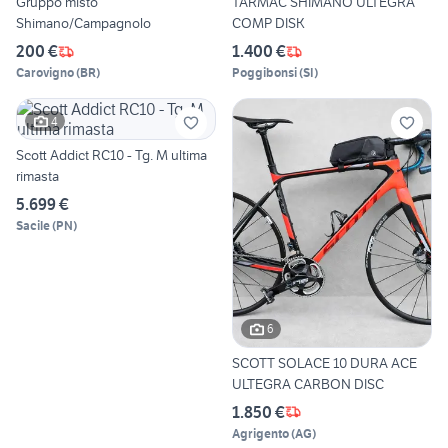
Gruppo misto
TARMAC SHIMANO ULTEGRA
Shimano/Campagnolo
COMP DISK
200 €
1.400 €
Carovigno
(
BR
)
Poggibonsi
(
SI
)
4
Scott Addict RC10 - Tg. M ultima
rimasta
5.699 €
Sacile
(
PN
)
6
SCOTT SOLACE 10 DURA ACE
ULTEGRA CARBON DISC
1.850 €
Agrigento
(
AG
)