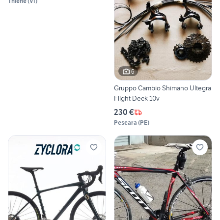
Thiene
(
VI
)
6
Gruppo Cambio Shimano Ultegra
Flight Deck 10v
230 €
Pescara
(
PE
)