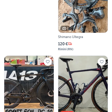
3
Shimano Ultegra
120 €
Rimini
(
RN
)