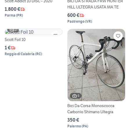
Scott Addict 10 DISC - 2020
BICI DA STRADA FRW HUNTER
HILL ULTEGRA USATA MA TE
1.800 €
600 €
Parma
(
PR
)
Pastrengo
(
VR
)
2
Scott Foil 10
1 €
Reggio di Calabria
(
RC
)
6
Bici Da Corsa Monoscocca
Carbonio Shimano Ultegra
350 €
Palermo
(
PA
)