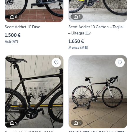
6
6
Scott Addict 10 Disc.
Scott Addict 10 Carbon – Taglia L
– Ultegra 11v
1.500 €
1.650 €
Asti
(
AT
)
Monza
(
MB
)
5
6