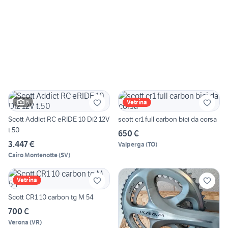
6
Vetrina
Scott Addict RC eRIDE 10 Di2 12V
scott cr1 full carbon bici da corsa
t.50
650 €
3.447 €
Valperga
(
TO
)
Cairo Montenotte
(
SV
)
Vetrina
Scott CR1 10 carbon tg M 54
700 €
Verona
(
VR
)