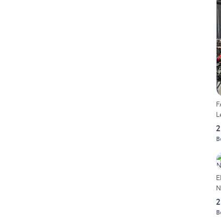
F
L
2
B
E
N
2
B