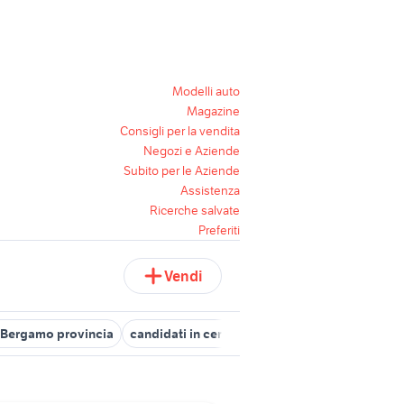
Modelli auto
Magazine
Consigli per la vendita
Negozi e Aziende
Subito per le Aziende
Assistenza
Ricerche salvate
Preferiti
Vendi
 Bergamo provincia
candidati in cerca di lavoro bergamo
rimorc