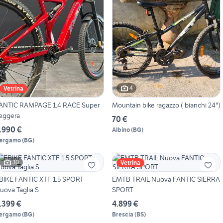
4
Vetrina
ANTIC RAMPAGE 1.4 RACE Super
Mountain bike ragazzo ( bianchi 24")
eggera
70 €
.990 €
Albino
(
BG
)
ergamo
(
BG
)
30
Vetrina
BIKE FANTIC XTF 1.5 SPORT
EMTB TRAIL Nuova FANTIC SIERRA
uova Taglia S
SPORT
.399 €
4.899 €
ergamo
(
BG
)
Brescia
(
BS
)