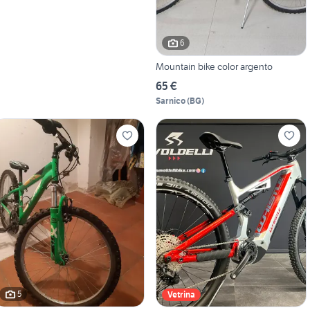
6
Mountain bike color argento
65 €
Sarnico
(
BG
)
5
Vetrina