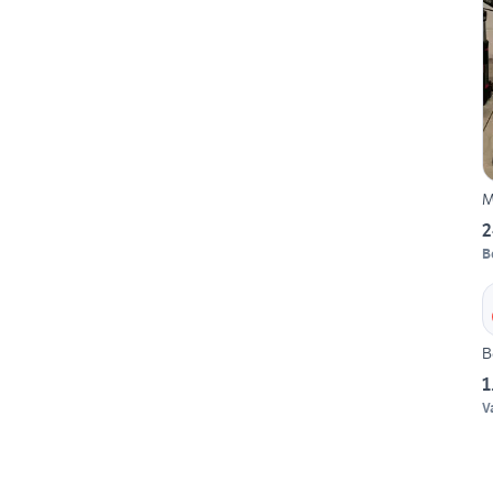
M
2
B
B
1
V