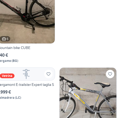
6
ountain bike CUBE
40 €
ergamo
(
BG
)
Vetrina
ergamont E-trailster Expert taglia S
.999 €
almadrera
(
LC
)