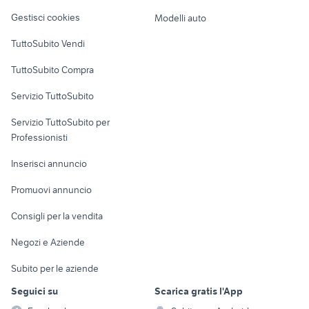
Veicoli commerciali
altro
Gestisci cookies
Modelli auto
Case vacanza
TuttoSubito Vendi
Uffici e Locali
TuttoSubito Compra
commerciali
Servizio TuttoSubito
elettronica
per la casa e la
sports e hobby
Servizio TuttoSubito per
persona
Informatica
Animali
Professionisti
Arredamento e
Console e
Accessori per
Casalinghi
Inserisci annuncio
Videogiochi
animali
Elettrodomestici
Promuovi annuncio
Audio/Video
Musica e Film
Giardino e Fai da te
Consigli per la vendita
Fotografia
Libri e Riviste
Abbigliamento e
Negozi e Aziende
Telefonia
Strumenti Musicali
Accessori
Subito per le aziende
Sports
Tutto per i bambini
Seguici su
Scarica gratis l'App
Biciclette