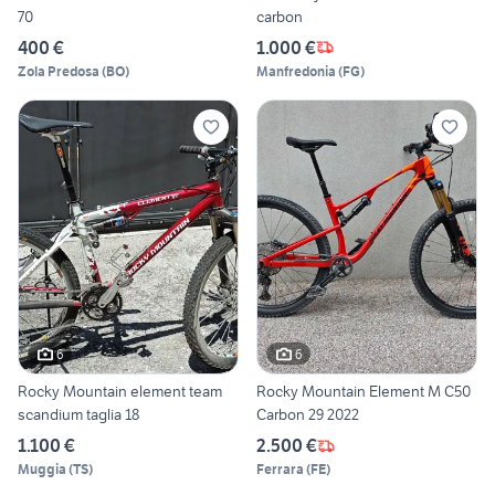
70
carbon
400 €
1.000 €
Zola Predosa
(
BO
)
Manfredonia
(
FG
)
6
6
Rocky Mountain element team
Rocky Mountain Element M C50
scandium taglia 18
Carbon 29 2022
1.100 €
2.500 €
Muggia
(
TS
)
Ferrara
(
FE
)