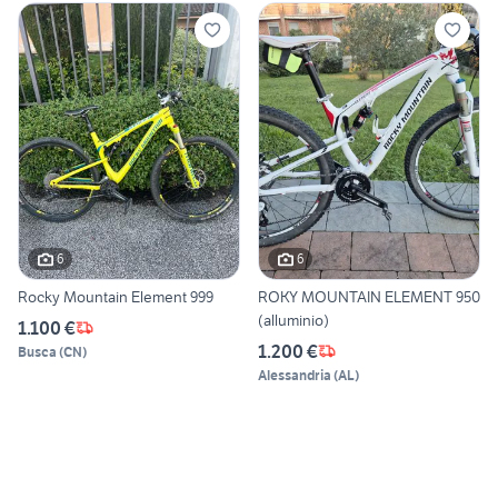
6
6
Rocky Mountain Element 999
ROKY MOUNTAIN ELEMENT 950
(alluminio)
1.100 €
1.200 €
Busca
(
CN
)
Alessandria
(
AL
)