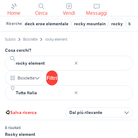
Home
Cerca
Vendi
Messaggi
deck eroe elementale
rocky mountain
rocky
bici
Ricerche
Subito
Biciclette
rocky element
Cosa cerchi?
Filtri
Biciclette
Salva ricerca
Dal più rilevante
8 risultati
Rocky element