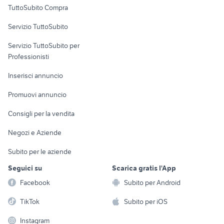
TuttoSubito Compra
commerciali
Servizio TuttoSubito
elettronica
per la casa e la
sports e hobby
Servizio TuttoSubito per
persona
Informatica
Animali
Professionisti
Arredamento e
Console e
Accessori per
Casalinghi
Inserisci annuncio
Videogiochi
animali
Elettrodomestici
Promuovi annuncio
Audio/Video
Musica e Film
Giardino e Fai da te
Consigli per la vendita
Fotografia
Libri e Riviste
Abbigliamento e
Negozi e Aziende
Telefonia
Strumenti Musicali
Accessori
Subito per le aziende
Sports
Tutto per i bambini
Seguici su
Scarica gratis l'App
Biciclette
Facebook
Subito per Android
Collezionismo
TikTok
Subito per iOS
Instagram