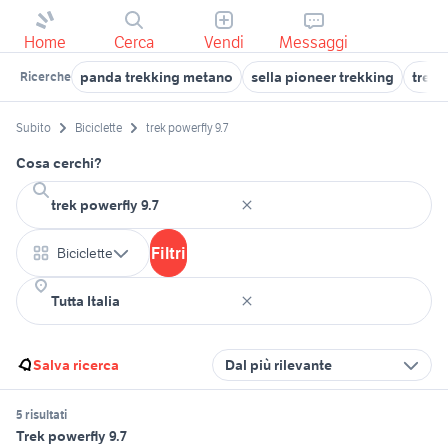
Home
Cerca
Vendi
Messaggi
panda trekking metano
sella pioneer trekking
trek 
Ricerche
Subito
Biciclette
trek powerfly 9.7
Cosa cerchi?
Filtri
Biciclette
Salva ricerca
Dal più rilevante
5 risultati
Trek powerfly 9.7