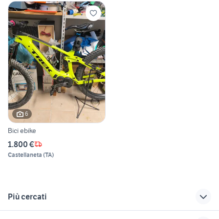
6
Bici ebike
1.800 €
Castellaneta
(
TA
)
Più cercati
Correlati
Richerche simili
Suggerimenti