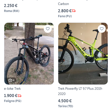
Carbon
2.250 €
2.800 €
Roma
(
RM
)
Fano
(
PU
)
4
e-bike Trek
Trek Powerfly LT 9.7 Plus 2019-
2020
1.900 €
4.500 €
Foligno
(
PG
)
Torino
(
TO
)