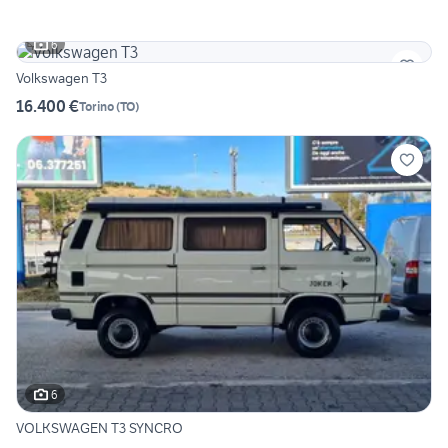
6
Volkswagen T3
16.400 €
Torino
(
TO
)
6
VOLKSWAGEN T3 SYNCRO