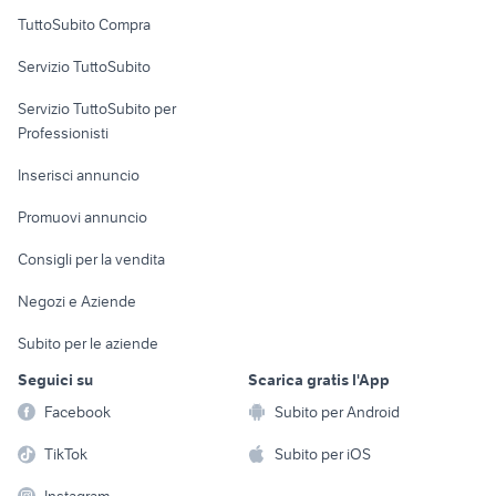
Uffici e Locali
TuttoSubito Compra
commerciali
Servizio TuttoSubito
elettronica
per la casa e la
sports e hobby
Servizio TuttoSubito per
persona
Informatica
Animali
Professionisti
Arredamento e
Console e
Accessori per
Casalinghi
Inserisci annuncio
Videogiochi
animali
Elettrodomestici
Promuovi annuncio
Audio/Video
Musica e Film
Giardino e Fai da te
Consigli per la vendita
Fotografia
Libri e Riviste
Abbigliamento e
Negozi e Aziende
Telefonia
Strumenti Musicali
Accessori
Subito per le aziende
Sports
Tutto per i bambini
Seguici su
Scarica gratis l'App
Biciclette
Facebook
Subito per Android
Collezionismo
TikTok
Subito per iOS