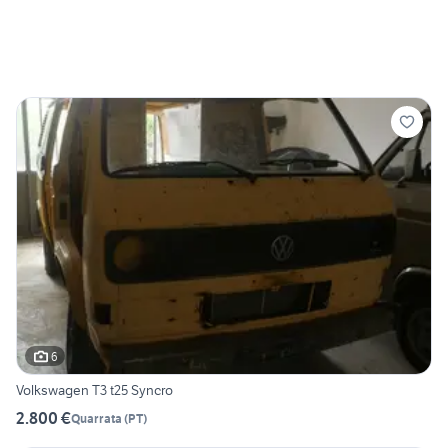
6
Volkswagen T3 t25 Syncro
2.800 €
Quarrata
(
PT
)