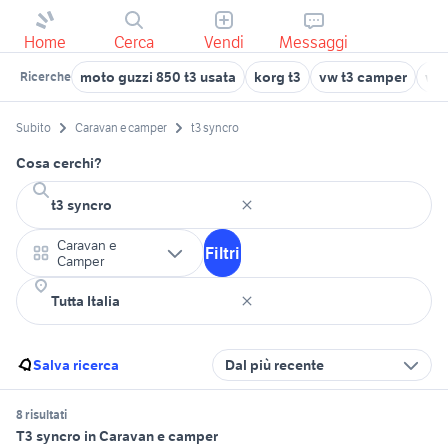
Home
Cerca
Vendi
Messaggi
moto guzzi 850 t3 usata
korg t3
vw t3 camper
wes
Ricerche
Subito
Caravan e camper
t3 syncro
Cosa cerchi?
Caravan e
Filtri
Camper
Salva ricerca
Dal più recente
8 risultati
T3 syncro in Caravan e camper