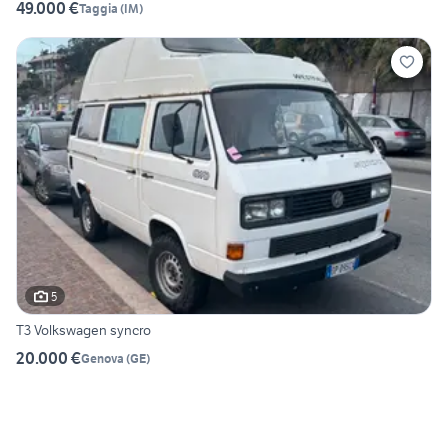
49.000 €
Taggia
(
IM
)
5
T3 Volkswagen syncro
20.000 €
Genova
(
GE
)