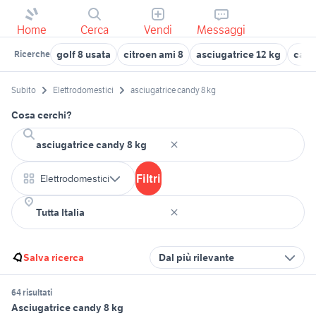
Home
Cerca
Vendi
Messaggi
golf 8 usata
citroen ami 8
asciugatrice 12 kg
carr
Ricerche
Subito
Elettrodomestici
asciugatrice candy 8 kg
Cosa cerchi?
Filtri
Elettrodomestici
Salva ricerca
Dal più rilevante
64 risultati
Asciugatrice candy 8 kg