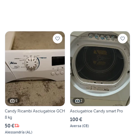
6
2
Candy Ricambi Asciugatrice GCH
Asciugatrice Candy smart Pro
8 kg
100 €
50 €
Aversa
(
CE
)
Alessandria
(
AL
)