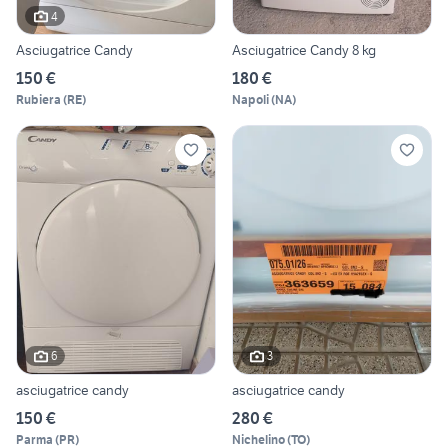
4
Asciugatrice Candy
Asciugatrice Candy 8 kg
150 €
180 €
Rubiera
(
RE
)
Napoli
(
NA
)
6
3
asciugatrice candy
asciugatrice candy
150 €
280 €
Parma
(
PR
)
Nichelino
(
TO
)