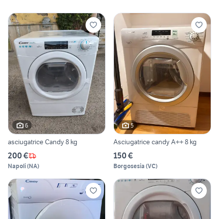
6
5
asciugatrice Candy 8 kg
Asciugatrice candy A++ 8 kg
200 €
150 €
Napoli
(
NA
)
Borgosesia
(
VC
)