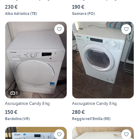
230 €
190 €
Alba Adriatica
(
TE
)
Saonara
(
PD
)
5
Asciugatrice Candy 8 kg
Asciugatrice Candy 8 kg
150 €
280 €
Bardolino
(
VR
)
Reggio nell'Emilia
(
RE
)