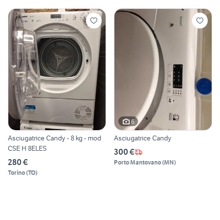
6
Asciugatrice Candy - 8 kg - mod
Asciugatrice Candy
CSE H 8ELES
300 €
280 €
Porto Mantovano
(
MN
)
Torino
(
TO
)