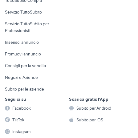
TuttoSubito Compra
commerciali
Servizio TuttoSubito
elettronica
per la casa e la
sports e hobby
Servizio TuttoSubito per
persona
Informatica
Animali
Professionisti
Arredamento e
Console e
Accessori per
Casalinghi
Inserisci annuncio
Videogiochi
animali
Elettrodomestici
Promuovi annuncio
Audio/Video
Musica e Film
Giardino e Fai da te
Consigli per la vendita
Fotografia
Libri e Riviste
Abbigliamento e
Negozi e Aziende
Telefonia
Strumenti Musicali
Accessori
Subito per le aziende
Sports
Tutto per i bambini
Seguici su
Scarica gratis l'App
Biciclette
Facebook
Subito per Android
Collezionismo
TikTok
Subito per iOS
Instagram