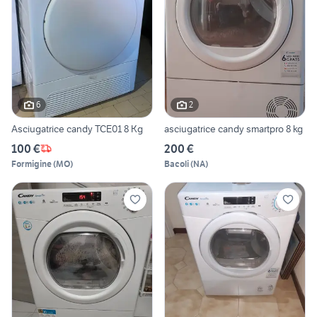
6
2
Asciugatrice candy TCE01 8 Kg
asciugatrice candy smartpro 8 kg
100 €
200 €
Formigine
(
MO
)
Bacoli
(
NA
)