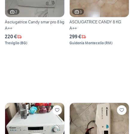
2
3
Asciugatrice Candy smar pro 8 kg
ASCIUGATRICE CANDY 8 KG
A++
A++
220 €
299 €
Treviglio
(
BG
)
Guidonia Montecelio
(
RM
)