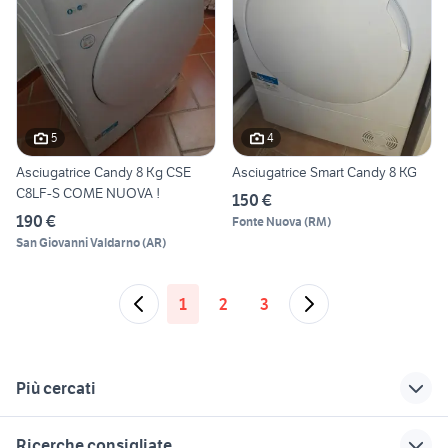
5
4
Asciugatrice Candy 8 Kg CSE
Asciugatrice Smart Candy 8 KG
C8LF-S COME NUOVA !
150 €
190 €
Fonte Nuova
(
RM
)
San Giovanni Valdarno
(
AR
)
1
2
3
Più cercati
Correlati
Richerche simili
Suggerimenti
Ricerche consigliate