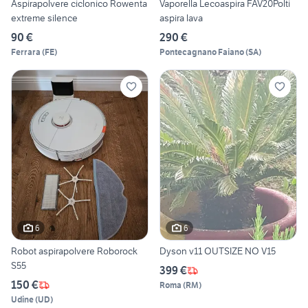
Aspirapolvere ciclonico Rowenta
Vaporella Lecoaspira FAV20Polti
extreme silence
aspira lava
90 €
290 €
Ferrara
(
FE
)
Pontecagnano Faiano
(
SA
)
6
6
Robot aspirapolvere Roborock
Dyson v11 OUTSIZE NO V15
S55
399 €
150 €
Roma
(
RM
)
Udine
(
UD
)