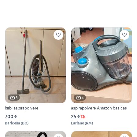
6
4
kirbi aspirapolvere
aspirapolvere Amazon basicas
700 €
25 €
Baricella
(
BO
)
Lariano
(
RM
)