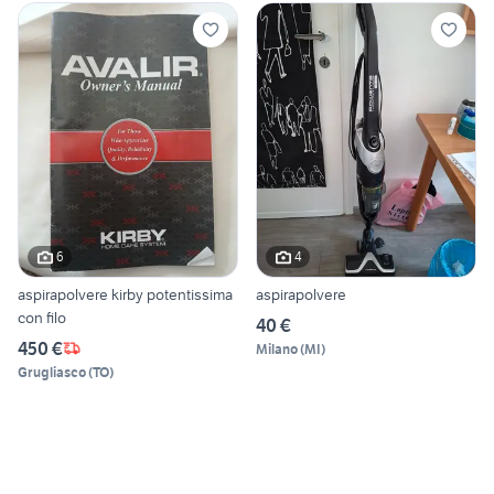
6
4
aspirapolvere kirby potentissima
aspirapolvere
con filo
40 €
450 €
Milano
(
MI
)
Grugliasco
(
TO
)