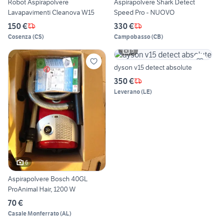
Robot Aspirapolvere
Aspirapolvere Shark Detect
Lavapavimenti Cleanova W15
Speed Pro - NUOVO
150 €
330 €
Cosenza
(
CS
)
Campobasso
(
CB
)
5
dyson v15 detect absolute
350 €
Leverano
(
LE
)
6
Aspirapolvere Bosch 40GL
ProAnimal Hair, 1200 W
70 €
Casale Monferrato
(
AL
)