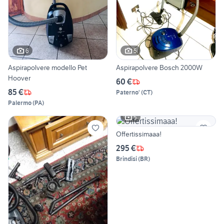
6
5
Aspirapolvere modello Pet
Aspirapolvere Bosch 2000W
Hoover
60 €
85 €
Paterno'
(
CT
)
Palermo
(
PA
)
5
Offertissimaaa!
295 €
Brindisi
(
BR
)