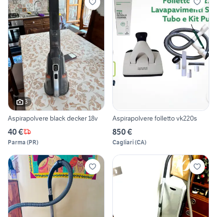
3
Aspirapolvere black decker 18v
Aspirapolvere folletto vk220s
40 €
850 €
Parma
(
PR
)
Cagliari
(
CA
)