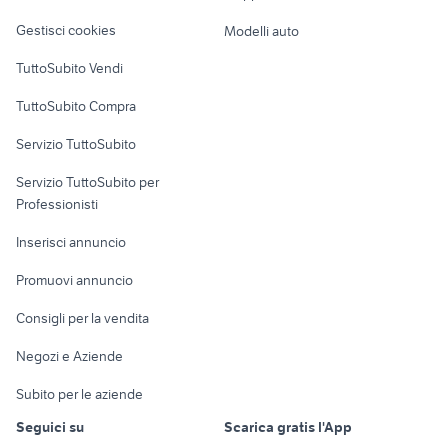
Veicoli commerciali
altro
forno elettrico elettrodomestici
Gestisci cookies
Modelli auto
lavatrice daya
Campania
Case vacanza
TuttoSubito Vendi
elettrodomestici Santa Maria del
elettrodomestici Trezzo sullAdda
Uffici e Locali
Cedro
TuttoSubito Compra
commerciali
Servizio TuttoSubito
elettronica
per la casa e la
sports e hobby
Servizio TuttoSubito per
persona
Informatica
Animali
Professionisti
Arredamento e
Console e
Accessori per
Casalinghi
Inserisci annuncio
Videogiochi
animali
Elettrodomestici
Promuovi annuncio
Audio/Video
Musica e Film
Giardino e Fai da te
Consigli per la vendita
Fotografia
Libri e Riviste
Abbigliamento e
Negozi e Aziende
Telefonia
Strumenti Musicali
Accessori
Subito per le aziende
Sports
Tutto per i bambini
Seguici su
Scarica gratis l'App
Biciclette