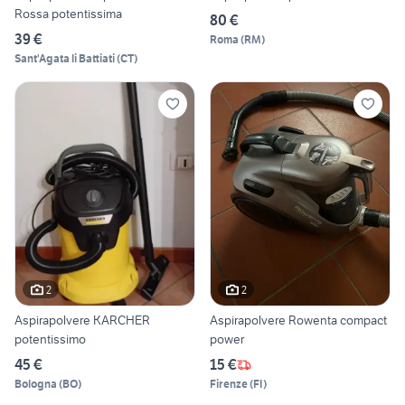
Rossa potentissima
80 €
39 €
Roma
(
RM
)
Sant'Agata li Battiati
(
CT
)
2
2
Aspirapolvere KARCHER
Aspirapolvere Rowenta compact
potentissimo
power
45 €
15 €
Bologna
(
BO
)
Firenze
(
FI
)