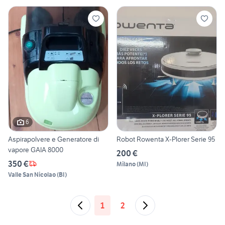
6
Aspirapolvere e Generatore di
Robot Rowenta X-Plorer Serie 95
vapore GAIA 8000
200 €
350 €
Milano
(
MI
)
Valle San Nicolao
(
BI
)
1
2