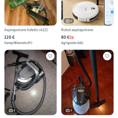
4
Aspirapolvere folletto vk121
Robot aspirapolvere
120 €
80 €
Campi Bisenzio
(
FI
)
Agrigento
(
AG
)
4
4