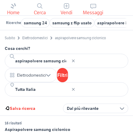
Home
Cerca
Vendi
Messaggi
samsung 24
samsung z flip usato
aspirapolvere indu
Ricerche
Subito
Elettrodomestici
aspirapolvere samsung ciclonico
Cosa cerchi?
Filtri
Elettrodomestici
Salva ricerca
Dal più rilevante
16 risultati
Aspirapolvere samsung ciclonico