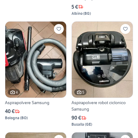
5 €
Albino
(
BG
)
4
5
Aspirapolvere Samsung
Aspirapolvere robot ciclonico
Samsung
40 €
90 €
Bologna
(
BO
)
Busalla
(
GE
)