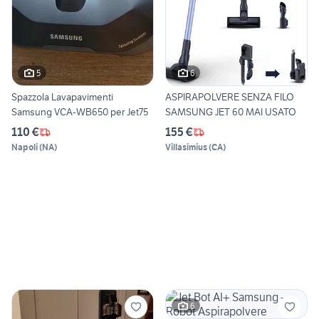
5
6
Spazzola Lavapavimenti
ASPIRAPOLVERE SENZA FILO
Samsung VCA-WB650 per Jet75
SAMSUNG JET 60 MAI USATO
110 €
155 €
Napoli
(
NA
)
Villasimius
(
CA
)
6