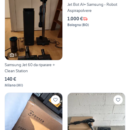
Jet Bot AI+ Samsung - Robot
Aspirapolvere
1.000 €
Bologna
(
BO
)
6
Samsung Jet 60 da riparare +
Clean Station
140 €
Milano
(
MI
)