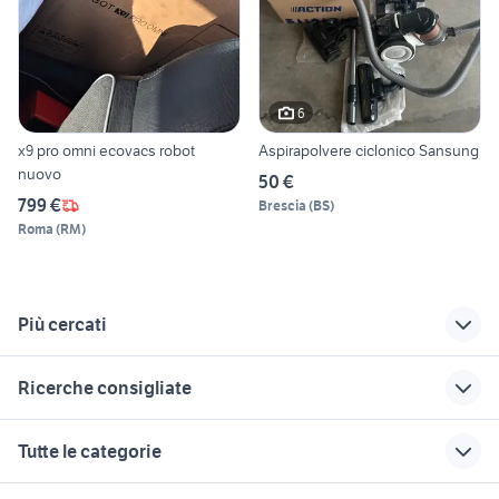
6
x9 pro omni ecovacs robot
Aspirapolvere ciclonico Sansung
nuovo
50 €
799 €
Brescia
(
BS
)
Roma
(
RM
)
Più cercati
Correlati
Richerche simili
Suggerimenti
Ricerche consigliate
tv samsung 55 pollici
aspirapolvere per
elettrodomestici
curvo
elettroutensili
Fossacesia
ricambi lavastoviglie rex
thermorossi bosky
Tutte le categorie
electrolux
aspirapolvere
aspirapolvere per
forno lainox naboo
ciclonico rowenta
bambini
elettrodomestici Livorno
cucina in campania
lavello elettrodomestici Veneto
motori
immobili
lavoro e servizi