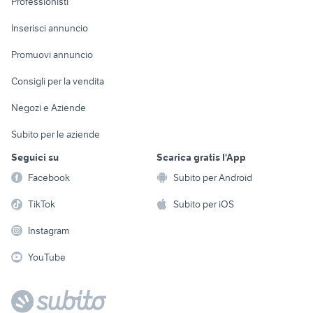
Professionisti
Arredamento e
Console e
Accessori per
Casalinghi
Inserisci annuncio
Videogiochi
animali
Elettrodomestici
Promuovi annuncio
Audio/Video
Musica e Film
Giardino e Fai da te
Consigli per la vendita
Fotografia
Libri e Riviste
Abbigliamento e
Negozi e Aziende
Telefonia
Strumenti Musicali
Accessori
Subito per le aziende
Sports
Tutto per i bambini
Seguici su
Scarica gratis l'App
Biciclette
Facebook
Subito per Android
Collezionismo
TikTok
Subito per iOS
Instagram
YouTube