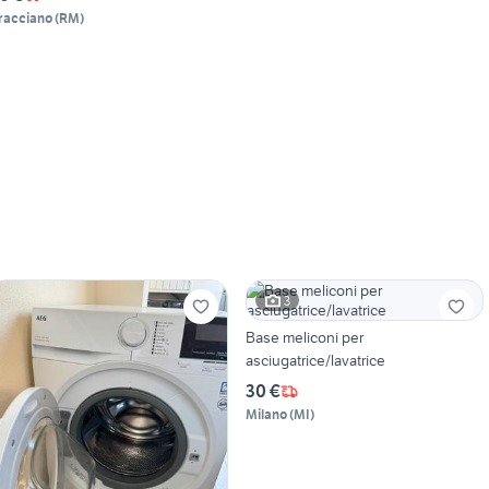
racciano
(
RM
)
3
Base meliconi per
asciugatrice/lavatrice
30 €
Milano
(
MI
)