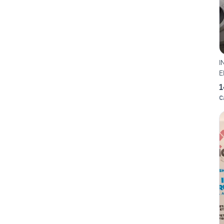
I
E
1
C