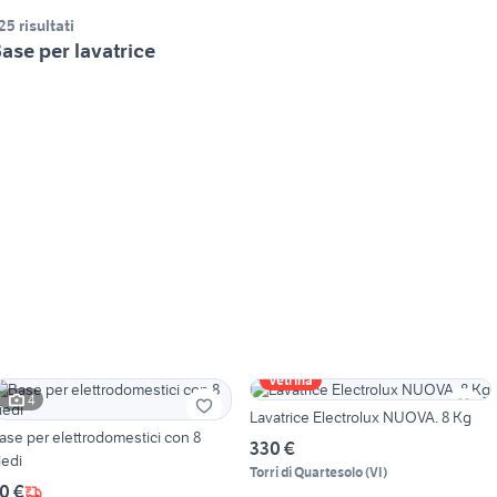
25 risultati
ase per lavatrice
Vetrina
4
Lavatrice Electrolux NUOVA. 8 Kg
ase per elettrodomestici con 8
330 €
iedi
Torri di Quartesolo
(
VI
)
0 €