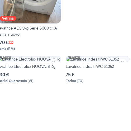
Vetrina
avatrice AEG 9kg Serie 6000 cl. A
ari al nuovo
70 €
oma
(
RM
)
5
2
avatrice Electrolux NUOVA. 8 Kg
Lavatrice Indesit IWC 61052
30 €
75 €
orri di Quartesolo
(
VI
)
Torino
(
TO
)