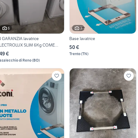
6
3
N GARANZIA lavatrice
Base lavatrice
LECTROLUX SLIM 6Kg COME
50 €
NUO
49 €
Trento
(
TN
)
asalecchio di Reno
(
BO
)