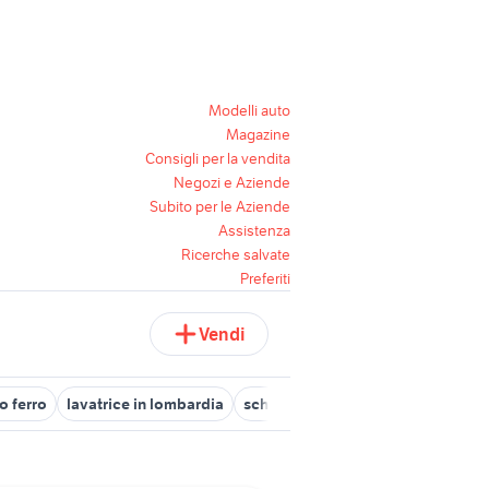
Modelli auto
Magazine
Consigli per la vendita
Negozi e Aziende
Subito per le Aziende
Assistenza
Ricerche salvate
Preferiti
Vendi
o ferro
lavatrice in lombardia
scheda lavatrice indesit
lavatric