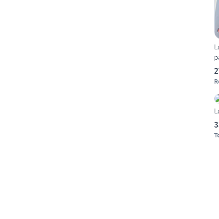
L
p
2
R
L
3
T