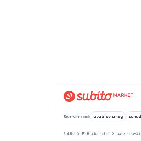
lavatrice smeg
scheda
Ricerche
simili
Subito
Elettrodomestici
base per lavatr