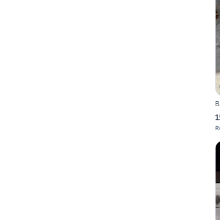
B
1
R