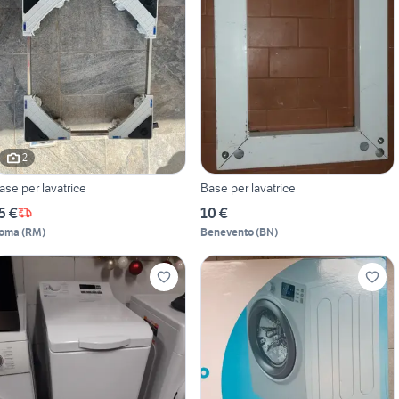
2
ase per lavatrice
Base per lavatrice
5 €
10 €
oma
(
RM
)
Benevento
(
BN
)