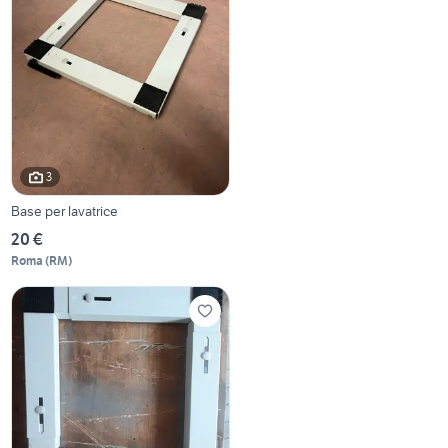
3
Base per lavatrice
20 €
Roma
(
RM
)