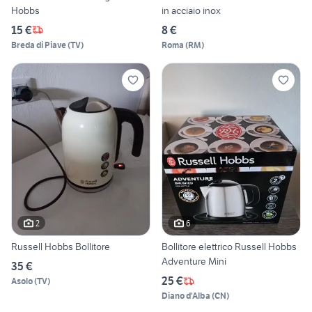
Hobbs
in acciaio inox
15 €
8 €
Breda di Piave
(
TV
)
Roma
(
RM
)
2
6
Russell Hobbs Bollitore
Bollitore elettrico Russell Hobbs
Adventure Mini
35 €
25 €
Asolo
(
TV
)
Diano d'Alba
(
CN
)