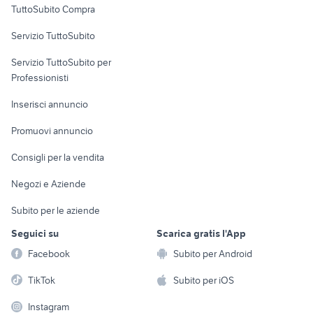
TuttoSubito Compra
commerciali
Servizio TuttoSubito
elettronica
per la casa e la
sports e hobby
Servizio TuttoSubito per
persona
Informatica
Animali
Professionisti
Arredamento e
Console e
Accessori per
Casalinghi
Inserisci annuncio
Videogiochi
animali
Elettrodomestici
Promuovi annuncio
Audio/Video
Musica e Film
Giardino e Fai da te
Consigli per la vendita
Fotografia
Libri e Riviste
Abbigliamento e
Negozi e Aziende
Telefonia
Strumenti Musicali
Accessori
Subito per le aziende
Sports
Tutto per i bambini
Seguici su
Scarica gratis l'App
Biciclette
Facebook
Subito per Android
Collezionismo
TikTok
Subito per iOS
Instagram