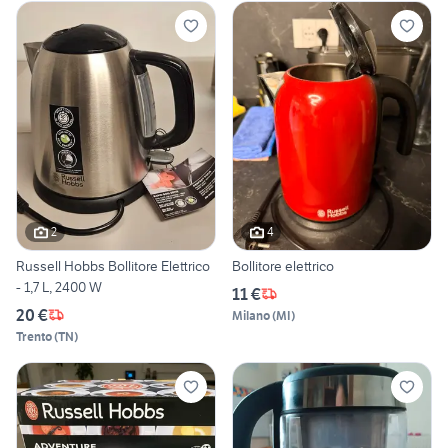
2
4
Russell Hobbs Bollitore Elettrico
Bollitore elettrico
- 1,7 L, 2400 W
11 €
20 €
Milano
(
MI
)
Trento
(
TN
)