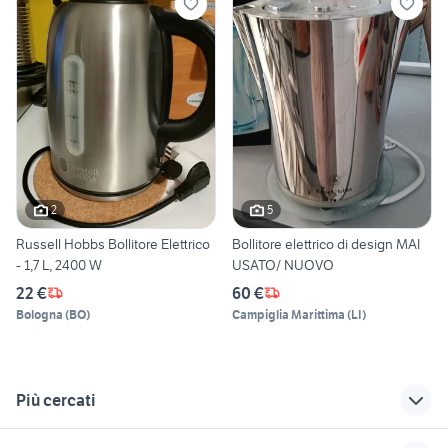
2
5
Russell Hobbs Bollitore Elettrico
Bollitore elettrico di design MAI
- 1,7 L, 2400 W
USATO/ NUOVO
22 €
60 €
Bologna
(
BO
)
Campiglia Marittima
(
LI
)
Più cercati
Correlati
Richerche simili
Suggerimenti