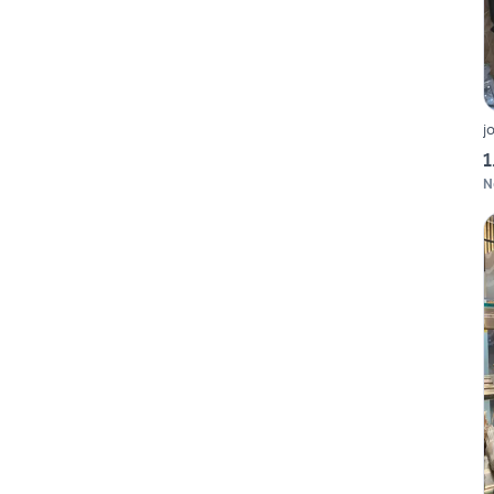
j
1
N