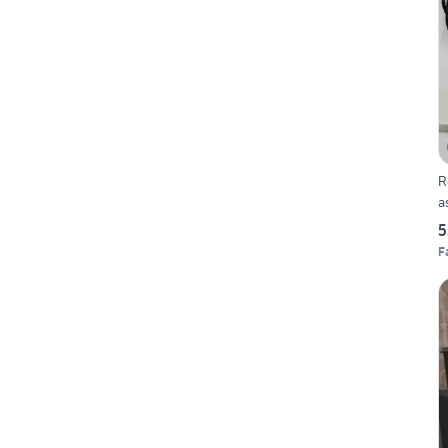
R
5
F