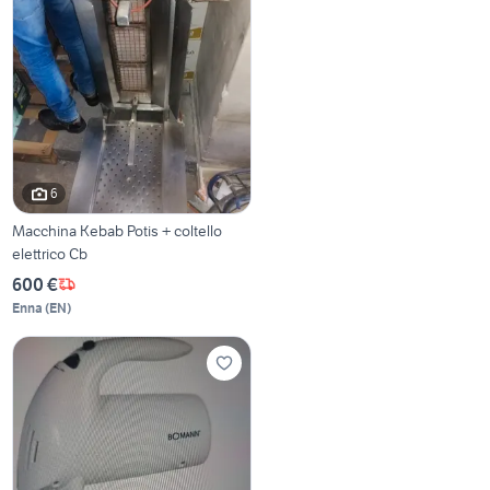
6
Macchina Kebab Potis + coltello
elettrico Cb
600 €
Enna
(
EN
)