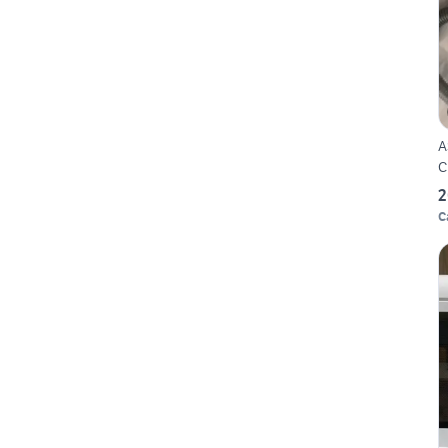
A
C
2
C