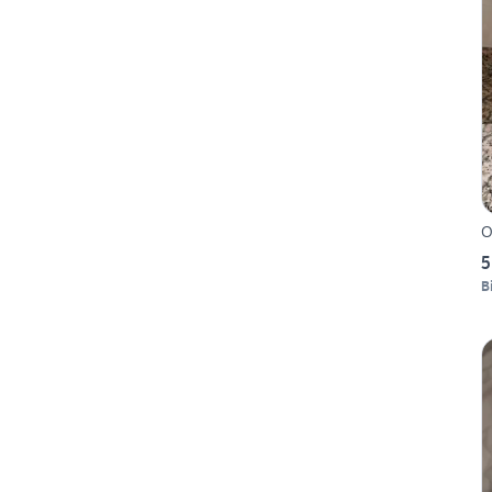
O
5
B