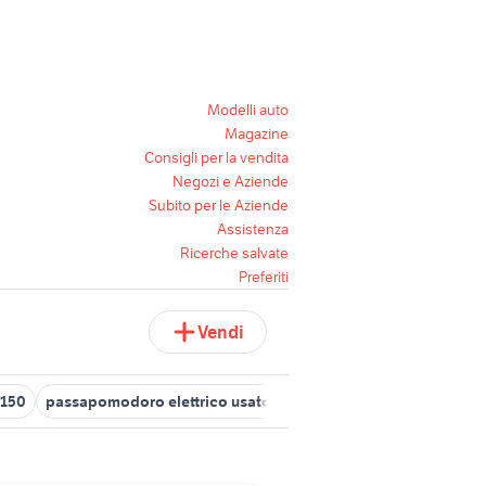
Modelli auto
Magazine
Consigli per la vendita
Negozi e Aziende
Subito per le Aziende
Assistenza
Ricerche salvate
Preferiti
Vendi
 150
passapomodoro elettrico usato
stufa pellet usata 200 euro