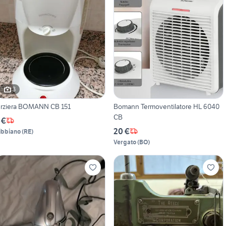
3
rziera BOMANN CB 151
Bomann Termoventilatore HL 6040
CB
 €
20 €
ibbiano
(
RE
)
Vergato
(
BO
)