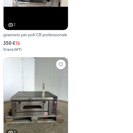
2
girarrosto per polli CB professionale
350 €
Craco
(
MT
)
3