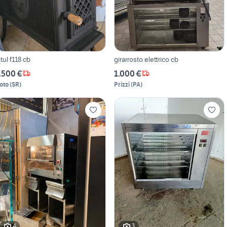
otul f118 cb
girarrosto elettrico cb
.500 €
1.000 €
oto
(
SR
)
Prizzi
(
PA
)
4
3