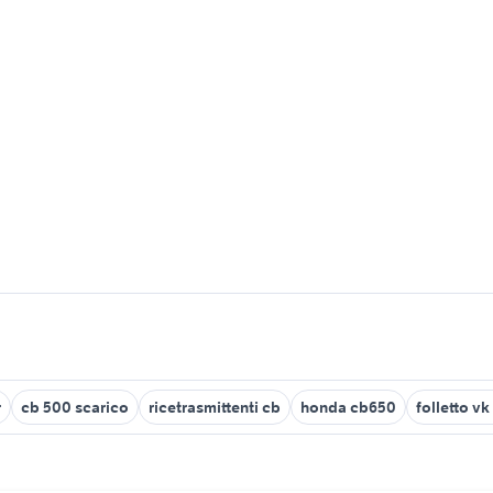
r
cb 500 scarico
ricetrasmittenti cb
honda cb650
folletto vk