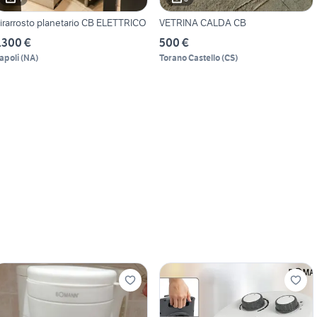
irarrosto planetario CB ELETTRICO
VETRINA CALDA CB
.300 €
500 €
apoli
(
NA
)
Torano Castello
(
CS
)