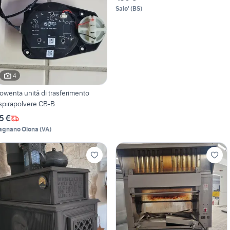
Salo'
(
BS
)
4
owenta unità di trasferimento
aspirapolvere CB-B
5 €
agnano Olona
(
VA
)