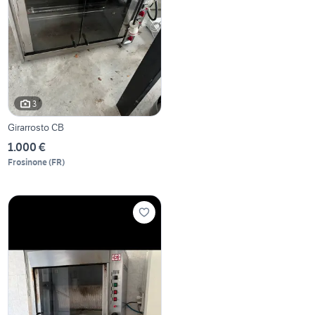
3
Girarrosto CB
1.000 €
Frosinone
(
FR
)