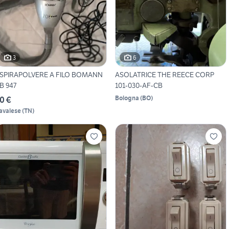
3
6
SPIRAPOLVERE A FILO BOMANN
ASOLATRICE THE REECE CORP
B 947
101-030-AF-CB
Bologna
(
BO
)
0 €
avalese
(
TN
)