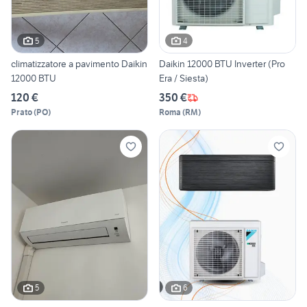
5
4
climatizzatore a pavimento Daikin
Daikin 12000 BTU Inverter (Pro
12000 BTU
Era / Siesta)
120 €
350 €
Prato
(
PO
)
Roma
(
RM
)
5
6