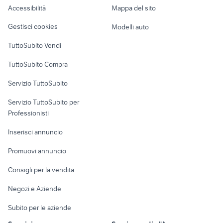
aspirapolvere hotpoint ariston
filtri elettrodomestici
Accessibilità
Mappa del sito
Loft, mansarde e
Veicoli commerciali
elettrodomestici Minervino
altro
lavatrice bosch carica dall'alto
Gestisci cookies
Modelli auto
Murge
Case vacanza
TuttoSubito Vendi
Uffici e Locali
TuttoSubito Compra
commerciali
Servizio TuttoSubito
elettronica
per la casa e la
sports e hobby
Servizio TuttoSubito per
persona
Informatica
Animali
Professionisti
Arredamento e
Console e
Accessori per
Casalinghi
Inserisci annuncio
Videogiochi
animali
Elettrodomestici
Promuovi annuncio
Audio/Video
Musica e Film
Giardino e Fai da te
Consigli per la vendita
Fotografia
Libri e Riviste
Abbigliamento e
Negozi e Aziende
Telefonia
Strumenti Musicali
Accessori
Subito per le aziende
Sports
Tutto per i bambini