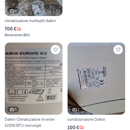
6
climatizzatore multisplit daikin
700 €
Benevento
(
BN
)
5
2
Daikin Climatizzatore Inverter
condizionatore Daikin
12000 BTU monosplt
100 €