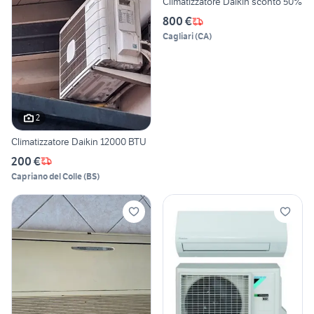
Climatizzatore Daikin sconto 50%
800 €
Cagliari
(
CA
)
2
Climatizzatore Daikin 12000 BTU
200 €
Capriano del Colle
(
BS
)