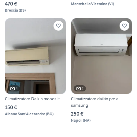
470 €
Montebello Vicentino
(
VI
)
Brescia
(
BS
)
4
2
Climatizzatore Daikin monoslit
Climatizzatore daikin pro e
samsung
150 €
250 €
Albano Sant'Alessandro
(
BG
)
Napoli
(
NA
)