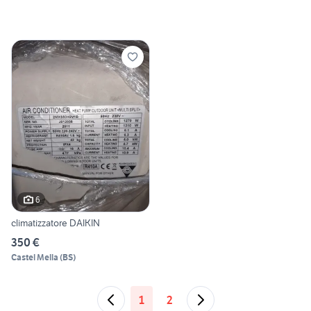
6
climatizzatore DAIKIN
350 €
Castel Mella
(
BS
)
1
2