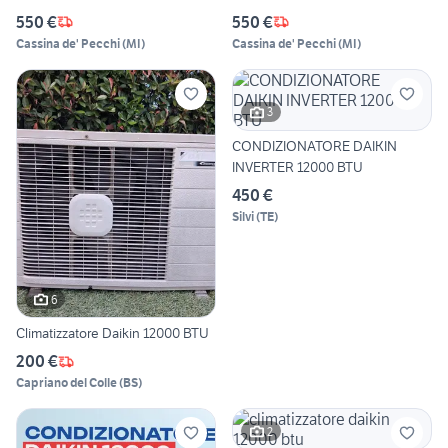
550 €
550 €
Cassina de' Pecchi
(
MI
)
Cassina de' Pecchi
(
MI
)
3
CONDIZIONATORE DAIKIN
INVERTER 12000 BTU
450 €
Silvi
(
TE
)
6
Climatizzatore Daikin 12000 BTU
200 €
Capriano del Colle
(
BS
)
2