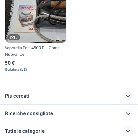
2
Vaporella Polti 4500 R – Come
Nuova! Ce
50 €
Galatina
(
LE
)
Più cercati
Correlati
Richerche simili
Suggerimenti
Ricerche consigliate
carpentiere ferro
ferro da stiro a
ferro da stiro con
vapore
caldaia tefal
floorwash
elettrodomestici Conegliano
ferro da stiro
Tutte le categorie
professionale
ferro da stiro per
rotowash prezzi
frullatore braun
forno pizza party