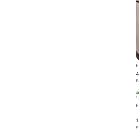
F
4
P
P
–
1
P