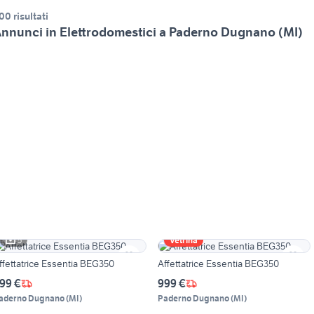
00 risultati
nnunci in Elettrodomestici a Paderno Dugnano (MI)
5
Vetrina
ffettatrice Essentia BEG350
Affettatrice Essentia BEG350
99 €
999 €
aderno Dugnano
(
MI
)
Paderno Dugnano
(
MI
)