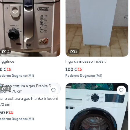
2
2
riggitrice
frigo da incasso indesit
0 €
100 €
aderno Dugnano
(
MI
)
Paderno Dugnano
(
MI
)
3
iano cottura a gas Franke 5 fuochi
 70 cm
50 €
aderno Dugnano
(
MI
)