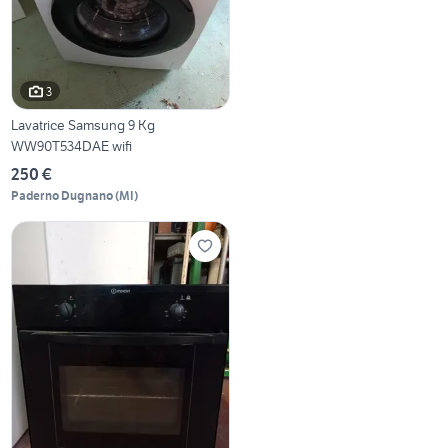
3
Lavatrice Samsung 9 Kg
WW90T534DAE wifi
250 €
Paderno Dugnano
(
MI
)