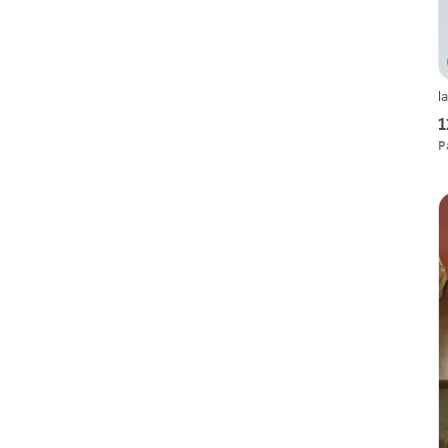
l
1
P