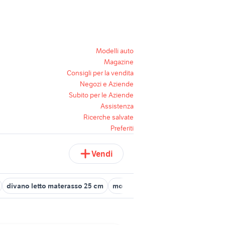
Modelli auto
Magazine
Consigli per la vendita
Negozi e Aziende
Subito per le Aziende
Assistenza
Ricerche salvate
Preferiti
Vendi
divano letto materasso 25 cm
mobili arredamento Roma provinc