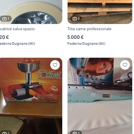
3
6
avatrice salva spazio
Trita carne professionale
20 €
5.000 €
aderno Dugnano
(
MI
)
Paderno Dugnano
(
MI
)
2
3