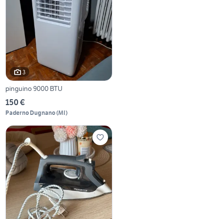
3
pinguino 9000 BTU
150 €
Paderno Dugnano
(
MI
)