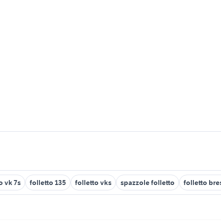
o vk 7s
folletto 135
folletto vks
spazzole folletto
folletto bre