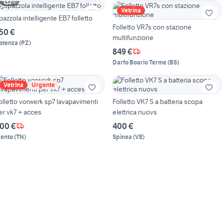
6
Vetrina
Spazzola intelligente EB7 folletto
Folletto VR7s con stazione
50 €
multifunzione
otenza
(
PZ
)
849 €
Darfo Boario Terme
(
BS
)
Vetrina
Urgente
olletto vorwerk sp7 lavapavimenti
Folletto VK7 S a batteria scopa
er vk7 + acces
elettrica nuovs
00 €
400 €
rento
(
TN
)
Spinea
(
VE
)