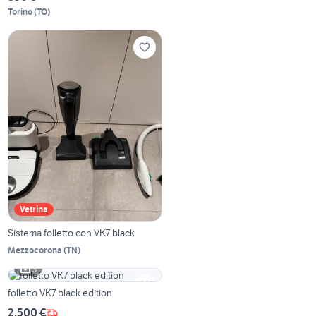
Torino
(
TO
)
Vetrina
Sistema folletto con VK7 black
Mezzocorona
(
TN
)
3
folletto VK7 black edition
2.500 €