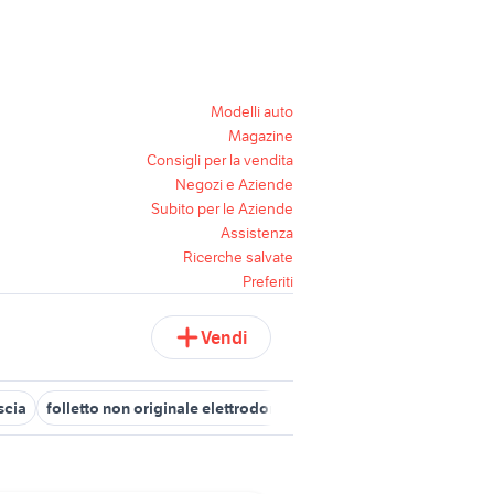
Modelli auto
Magazine
Consigli per la vendita
Negozi e Aziende
Subito per le Aziende
Assistenza
Ricerche salvate
Preferiti
Vendi
scia
folletto non originale elettrodomestici
folletto filtro hepa