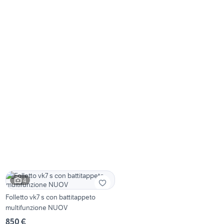
4
Folletto vk7 s con battitappeto
multifunzione NUOV
850 €