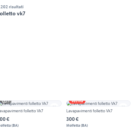
.202 risultati
olletto vk7
3
Vetrina
avapavimenti folletto Vk7
Lavapavimenti folletto Vk7
00 €
300 €
olfetta
(
BA
)
Molfetta
(
BA
)