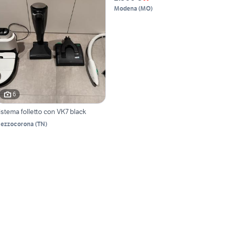
Modena
(
MO
)
6
istema folletto con VK7 black
ezzocorona
(
TN
)