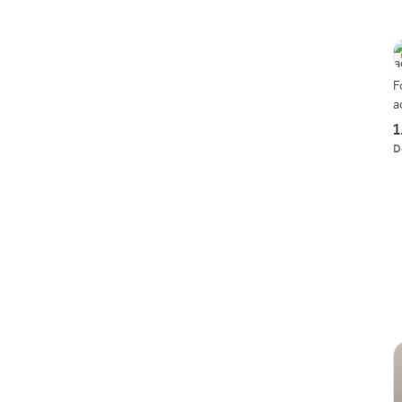
F
a
1
D