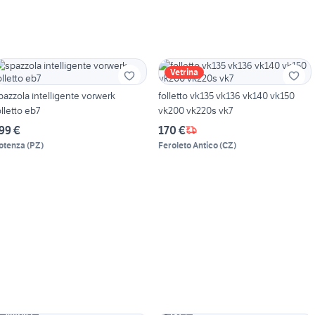
Vetrina
pazzola intelligente vorwerk
folletto vk135 vk136 vk140 vk150
olletto eb7
vk200 vk220s vk7
99 €
170 €
otenza
(
PZ
)
Feroleto Antico
(
CZ
)
3
Vetrina