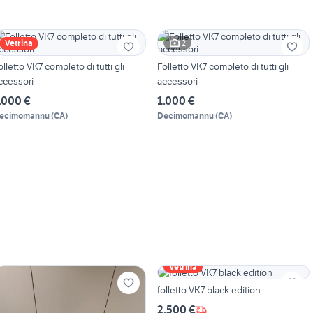
2
Vetrina
olletto VK7 completo di tutti gli
Folletto VK7 completo di tutti gli
ccessori
accessori
.000 €
1.000 €
ecimomannu
(
CA
)
Decimomannu
(
CA
)
Vetrina
folletto VK7 black edition
2.500 €