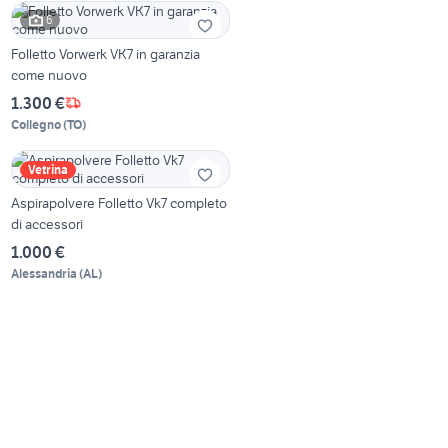
6
Folletto Vorwerk VK7 in garanzia
come nuovo
1.300 €
Collegno
(
TO
)
Vetrina
Aspirapolvere Folletto Vk7 completo
di accessori
1.000 €
Alessandria
(
AL
)