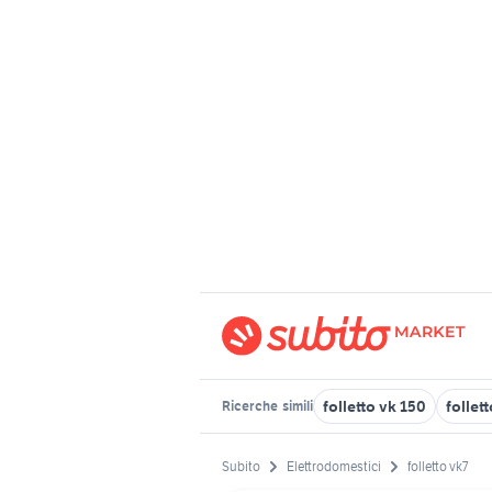
folletto vk 150
follett
Ricerche
simili
Subito
Elettrodomestici
folletto vk7