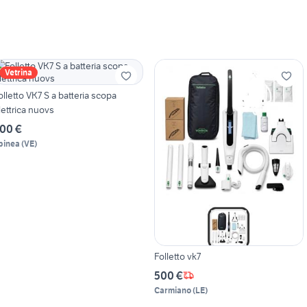
Vetrina
olletto VK7 S a batteria scopa
lettrica nuovs
00 €
pinea
(
VE
)
Folletto vk7
500 €
Carmiano
(
LE
)