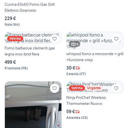
Cucina 60x60 Forno Gas Grill
Elettrico Girarrosto
229 €
Nola
(
NA
)
Vetrina
4
Forno barbecue clementi gas
whirpool forno a microonde + grill
legna inox ibrid fiera
+funzione crisp
499 €
30 €
Frosinone
(
FR
)
Catania
(
CT
)
Vetrina
Urgente
Ninja ProChef Wireless
Thermometer Nuovo
59 €
Amantea
(
CS
)