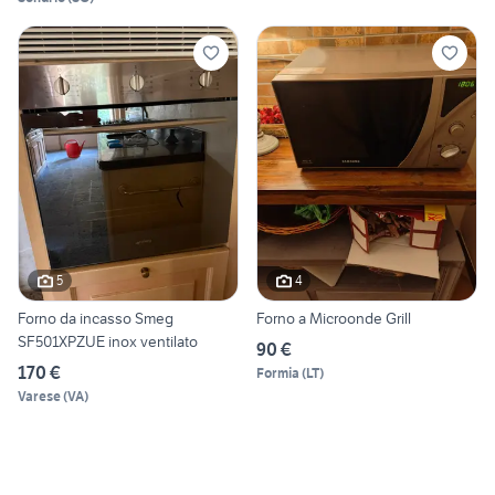
5
4
Forno da incasso Smeg
Forno a Microonde Grill
SF501XPZUE inox ventilato
90 €
170 €
Formia
(
LT
)
Varese
(
VA
)