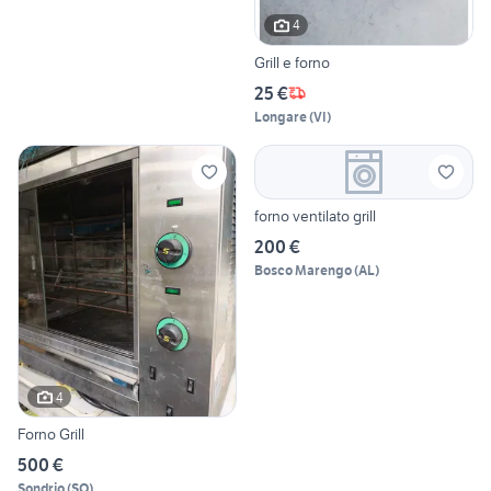
4
Grill e forno
25 €
Longare
(
VI
)
forno ventilato grill
200 €
Bosco Marengo
(
AL
)
4
Forno Grill
500 €
Sondrio
(
SO
)