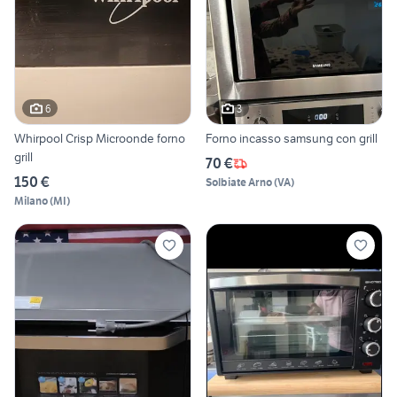
6
3
Whirpool Crisp Microonde forno
Forno incasso samsung con grill
grill
70 €
150 €
Solbiate Arno
(
VA
)
Milano
(
MI
)