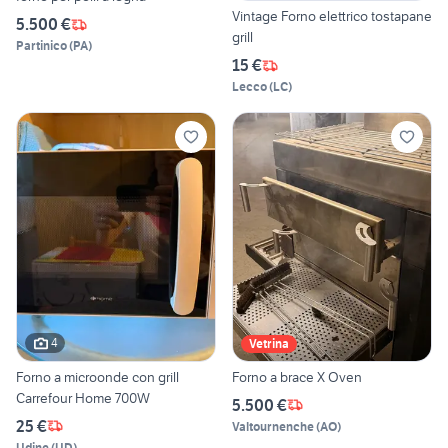
Vintage Forno elettrico tostapane
5.500 €
grill
Partinico
(
PA
)
15 €
Lecco
(
LC
)
4
Vetrina
Forno a microonde con grill
Forno a brace X Oven
Carrefour Home 700W
5.500 €
25 €
Valtournenche
(
AO
)
Udine
(
UD
)