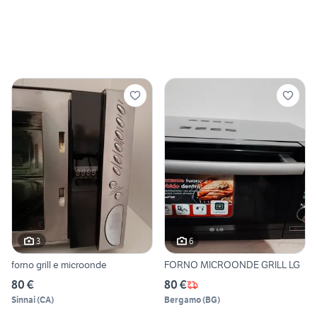
3
6
forno grill e microonde
FORNO MICROONDE GRILL LG
80 €
80 €
Sinnai
(
CA
)
Bergamo
(
BG
)