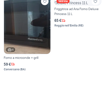
Vetrina
Friggitrice ad Aria Forno Deluxe
Princess 11 L
65 €
Reggio nell'Emilia
(
RE
)
4
Forno a microonde + grill
59 €
Conversano
(
BA
)