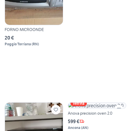
FORNO MICROONDE
20 €
Poggio Torriana
(
RN
)
Vetrina
Anova precision oven 2.0
599 €
Ancona
(
AN
)