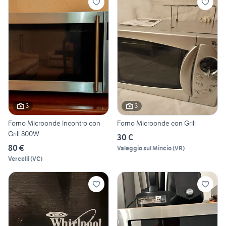
3
3
Forno Microonde Incontro con
Forno Microonde con Grill
Grill 800W
30 €
80 €
Valeggio sul Mincio
(
VR
)
Vercelli
(
VC
)