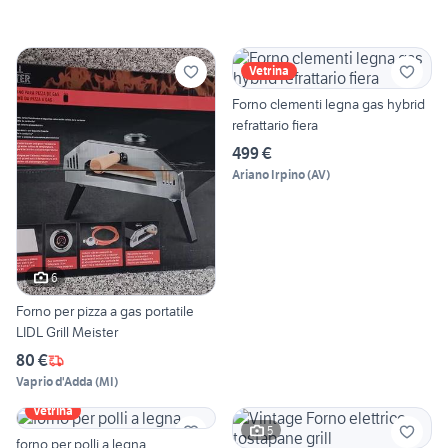
Vetrina
Forno clementi legna gas hybrid
refrattario fiera
499 €
Ariano Irpino
(
AV
)
6
Forno per pizza a gas portatile
LIDL Grill Meister
80 €
Vaprio d'Adda
(
MI
)
Vetrina
5
forno per polli a legna