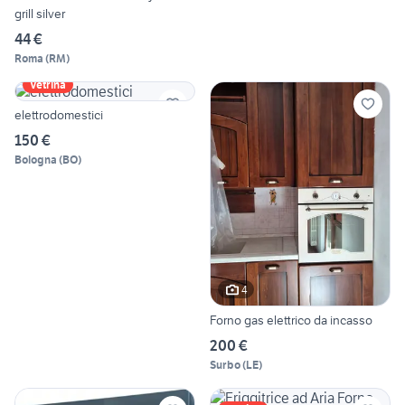
grill silver
44 €
Roma
(
RM
)
Vetrina
elettrodomestici
150 €
Bologna
(
BO
)
4
Forno gas elettrico da incasso
200 €
Surbo
(
LE
)