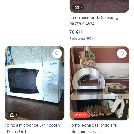
3
Forno microonde Samsung
MG230G4524
70 €
Polistena
(
RC
)
3
Vetrina
Forno a microonde Whirlpool M
Forno legna gas ibrido alfa
119 con Grill
refrattario pizza fier