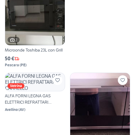
2
Microonde Toshiba 23L con Grill
50 €
Pescara
(
PE
)
Vetrina
ALFA FORNI LEGNA GAS
ELETTRICI REFRATTARI
CARRELLO
Avellino
(
AV
)