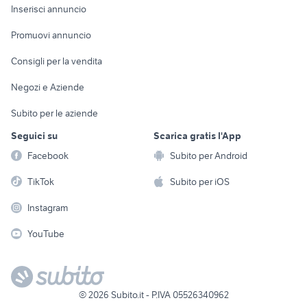
Console e
Accessori per
Casalinghi
Inserisci annuncio
Videogiochi
animali
Elettrodomestici
Promuovi annuncio
Audio/Video
Musica e Film
Giardino e Fai da te
Consigli per la vendita
Fotografia
Libri e Riviste
Abbigliamento e
Negozi e Aziende
Telefonia
Strumenti Musicali
Accessori
Subito per le aziende
Sports
Tutto per i bambini
Seguici su
Scarica gratis l'App
Biciclette
Facebook
Subito per Android
Collezionismo
TikTok
Subito per iOS
Instagram
YouTube
©
2026
Subito.it - P.IVA 05526340962