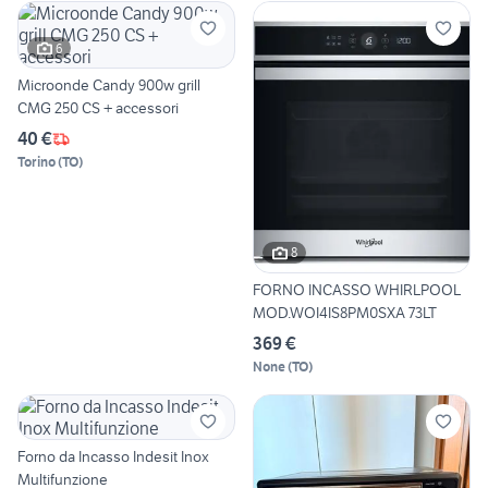
6
Microonde Candy 900w grill
CMG 250 CS + accessori
40 €
Torino
(
TO
)
8
FORNO INCASSO WHIRLPOOL
MOD.WOI4IS8PM0SXA 73LT
369 €
None
(
TO
)
Forno da Incasso Indesit Inox
Multifunzione