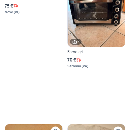
75 €
Nove
(
VI
)
6
Forno grill
70 €
Saronno
(
VA
)