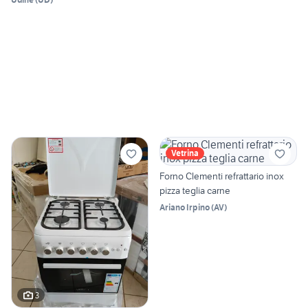
Vetrina
Forno Clementi refrattario inox
pizza teglia carne
Ariano Irpino
(
AV
)
3