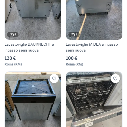
6
6
Lavastoviglie BAUKNECHT a
Lavastoviglie MIDEA a incasso
incasso semi nuova
semi nuova
120 €
100 €
Roma
(
RM
)
Roma
(
RM
)