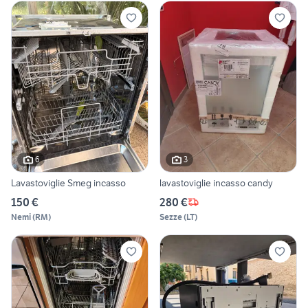
6
3
Lavastoviglie Smeg incasso
lavastoviglie incasso candy
150 €
280 €
Nemi
(
RM
)
Sezze
(
LT
)