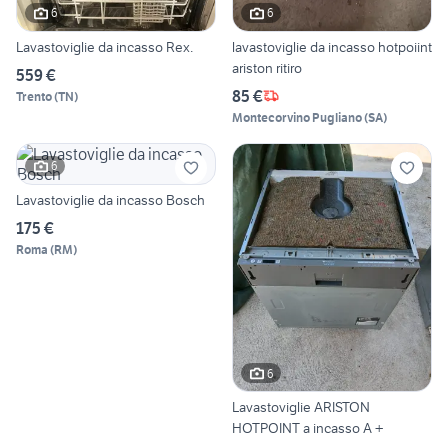
6
6
Lavastoviglie da incasso Rex.
lavastoviglie da incasso hotpoiint
ariston ritiro
559 €
85 €
Trento
(
TN
)
Montecorvino Pugliano
(
SA
)
6
Lavastoviglie da incasso Bosch
175 €
Roma
(
RM
)
6
Lavastoviglie ARISTON
HOTPOINT a incasso A +