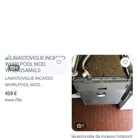
6
LAVASTOVIGLIE INCASSO
WHIRLPOOL MOD.
WH8IA15AM6L0
419 €
None
(
TO
)
5
lavastoviglie da incasso hotpoint