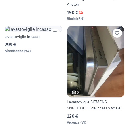
Ariston
190 €
Rimini
(
RN
)
lavastoviglie incasso
299 €
Biandronno
(
VA
)
6
Lavastoviglie SIEMENS
SN65T090EU da incasso totale
120 €
Vicenza
(
VI
)