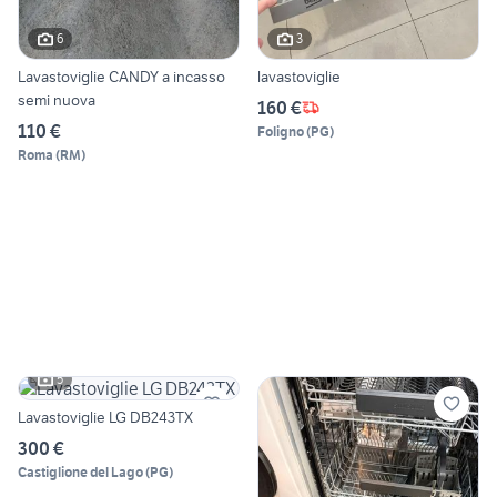
6
3
Lavastoviglie CANDY a incasso
lavastoviglie
semi nuova
160 €
110 €
Foligno
(
PG
)
Roma
(
RM
)
5
Lavastoviglie LG DB243TX
300 €
Castiglione del Lago
(
PG
)