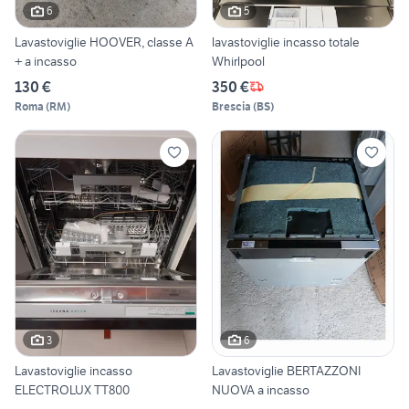
6
5
Lavastoviglie HOOVER, classe A
lavastoviglie incasso totale
+ a incasso
Whirlpool
130 €
350 €
Roma
(
RM
)
Brescia
(
BS
)
3
6
Lavastoviglie incasso
Lavastoviglie BERTAZZONI
ELECTROLUX TT800
NUOVA a incasso