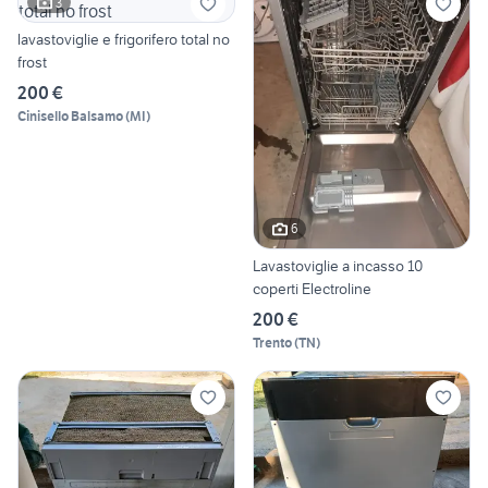
3
lavastoviglie e frigorifero total no
frost
200 €
Cinisello Balsamo
(
MI
)
6
Lavastoviglie a incasso 10
coperti Electroline
200 €
Trento
(
TN
)