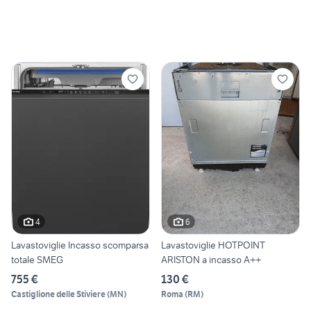
4
6
Lavastoviglie Incasso scomparsa
Lavastoviglie HOTPOINT
totale SMEG
ARISTON a incasso A++
755 €
130 €
Castiglione delle Stiviere
(
MN
)
Roma
(
RM
)