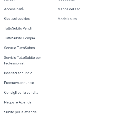
Garage e box
elettrodomestici Mira
thermorossi bosky
Caravan e Camper
200 euro
Accessibilità
Mappa del sito
bottoni elettrodomestici
scheda lavatrice indesit
Loft, mansarde e
Veicoli commerciali
altro
Gestisci cookies
Modelli auto
Case vacanza
TuttoSubito Vendi
Uffici e Locali
TuttoSubito Compra
commerciali
Servizio TuttoSubito
elettronica
per la casa e la
sports e hobby
Servizio TuttoSubito per
persona
Informatica
Animali
Professionisti
Arredamento e
Console e
Accessori per
Casalinghi
Inserisci annuncio
Videogiochi
animali
Elettrodomestici
Promuovi annuncio
Audio/Video
Musica e Film
Giardino e Fai da te
Consigli per la vendita
Fotografia
Libri e Riviste
Abbigliamento e
Negozi e Aziende
Telefonia
Strumenti Musicali
Accessori
Subito per le aziende
Sports