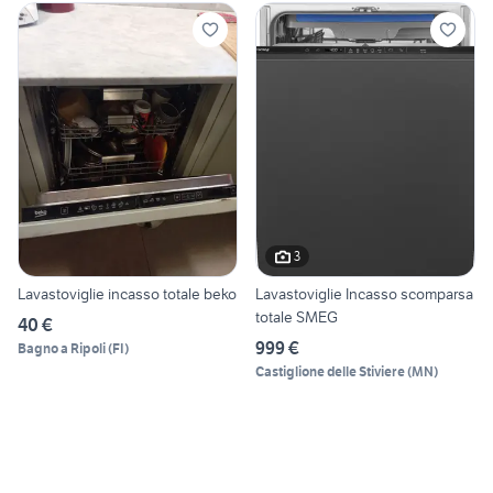
3
Lavastoviglie incasso totale beko
Lavastoviglie Incasso scomparsa
totale SMEG
40 €
999 €
Bagno a Ripoli
(
FI
)
Castiglione delle Stiviere
(
MN
)