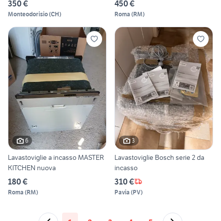
350 €
450 €
Monteodorisio
(
CH
)
Roma
(
RM
)
6
3
Lavastoviglie a incasso MASTER
Lavastoviglie Bosch serie 2 da
KITCHEN nuova
incasso
180 €
310 €
Roma
(
RM
)
Pavia
(
PV
)