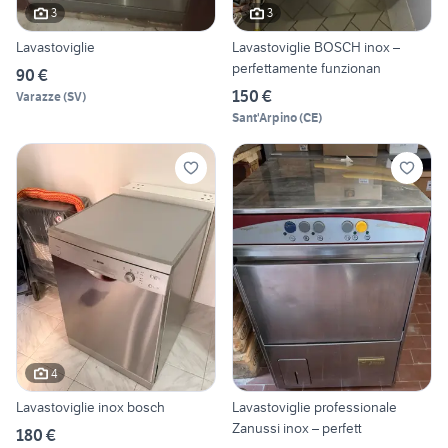
3
3
Lavastoviglie
Lavastoviglie BOSCH inox –
perfettamente funzionan
90 €
150 €
Varazze
(
SV
)
Sant'Arpino
(
CE
)
4
Lavastoviglie inox bosch
Lavastoviglie professionale
Zanussi inox – perfett
180 €