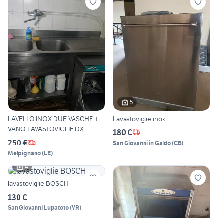
5
LAVELLO INOX DUE VASCHE +
Lavastoviglie inox
VANO LAVASTOVIGLIE DX
180 €
250 €
San Giovanni in Galdo
(
CB
)
Melpignano
(
LE
)
4
lavastoviglie BOSCH
130 €
San Giovanni Lupatoto
(
VR
)