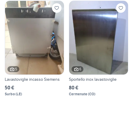
5
6
Lavastoviglie incasso Siemens
Sportello inox lavastoviglie
50 €
80 €
Surbo
(
LE
)
Cermenate
(
CO
)