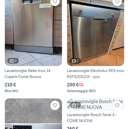
3
2
Lavastoviglie Beko Inox 14
Lavastoviglie Electrolux REX inox
Coperti Come Nuova
RSF5202LOX – poc
210 €
200 €
Rho
(
MI
)
Valsamoggia
(
BO
)
2
Lavastoviglie Bosch Serie 4 -
COME NUOVA
260 €