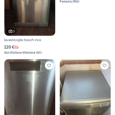
Pomezia
(
RM
)
3
lavastoviglie bosch inox
120 €
San Giuliano Milanese
(
MI
)