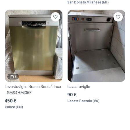
San Donato Milanese
(
MI
)
3
Lavastoviglie Bosch Serie 4 Inox
Lavastoviglie
- SMS4HMI06E
90 €
450 €
Lonate Pozzolo
(
VA
)
Cuneo
(
CN
)