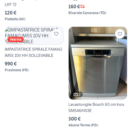
LKF 72
160 €
120 €
Rivarolo Canavese
(
TO
)
Pioltello
(
MI
)
Vetrina
IMPASTATRICE SPIRALE FAMAG
IM5S 10V HH SOLLEVABILE
990 €
Frosinone
(
FR
)
2
Lavastoviglie Bosch 60 cm Inox
SMS46KI03E
300 €
Abano Terme
(
PD
)