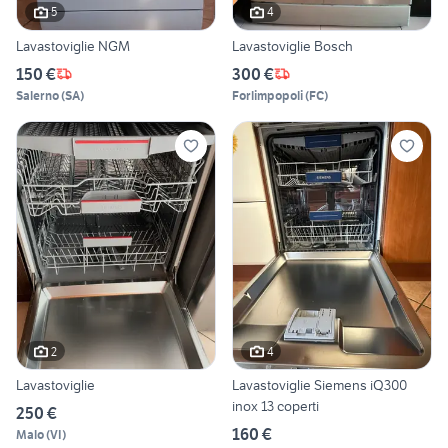
5
4
Lavastoviglie NGM
Lavastoviglie Bosch
150 €
300 €
Salerno
(
SA
)
Forlimpopoli
(
FC
)
2
4
Lavastoviglie
Lavastoviglie Siemens iQ300
inox 13 coperti
250 €
160 €
Malo
(
VI
)