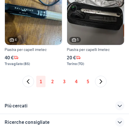
4
5
Piastra per capell imetec
Piastra per capelli Imetec
40 €
20 €
Travagliato
(
BS
)
Torino
(
TO
)
1
2
3
4
5
Più cercati
Correlati
Richerche simili
Suggerimenti
Ricerche consigliate
bistecca alla piastra
elettrodomestici
asciugatrice 12 kg