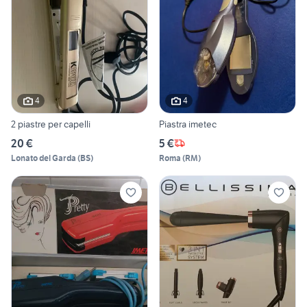
4
4
2 piastre per capelli
Piastra imetec
20 €
5 €
Lonato del Garda
(
BS
)
Roma
(
RM
)