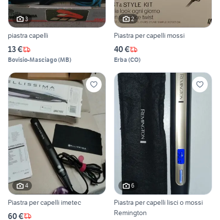
3
2
piastra capelli
Piastra per capelli mossi
13 €
40 €
Bovisio-Masciago
(
MB
)
Erba
(
CO
)
4
6
Piastra per capelli imetec
Piastra per capelli lisci o mossi
Remington
60 €