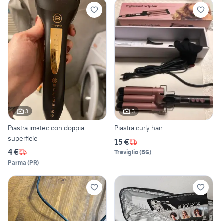
3
3
Piastra imetec con doppia
Piastra curly hair
superficie
15 €
4 €
Treviglio
(
BG
)
Parma
(
PR
)