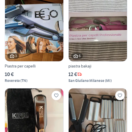
3
6
Piastra per capelli
piastra bakaji
10 €
12 €
Rovereto
(
TN
)
San Giuliano Milanese
(
MI
)