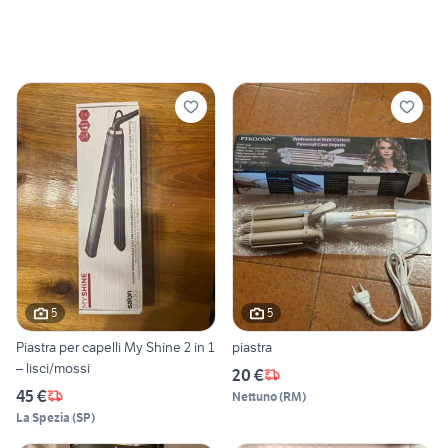
5
5
Piastra per capelli My Shine 2 in 1
piastra
– lisci/mossi
20 €
45 €
Nettuno
(
RM
)
La Spezia
(
SP
)