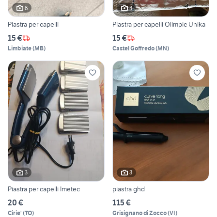
6
4
Piastra per capelli
Piastra per capelli Olimpic Unika
15 €
15 €
Limbiate
(
MB
)
Castel Goffredo
(
MN
)
3
3
Piastra per capelli Imetec
piastra ghd
20 €
115 €
Cirie'
(
TO
)
Grisignano di Zocco
(
VI
)