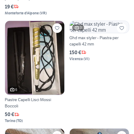
19 €
Monteforte d'Alpone
(
VR
)
3
Ghd max styler - Piastra per
capelli 42 mm
150 €
Vicenza
(
VI
)
6
Piastre Capelli Lisci Mossi
Boccoli
50 €
Torino
(
TO
)