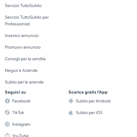
Servizio TuttoSubito
elettronica
per la casa e la
sports e hobby
Servizio TuttoSubito per
persona
Informatica
Animali
Professionisti
Arredamento e
Console e
Accessori per
Casalinghi
Inserisci annuncio
Videogiochi
animali
Elettrodomestici
Promuovi annuncio
Audio/Video
Musica e Film
Giardino e Fai da te
Consigli per la vendita
Fotografia
Libri e Riviste
Abbigliamento e
Negozi e Aziende
Telefonia
Strumenti Musicali
Accessori
Subito per le aziende
Sports
Tutto per i bambini
Seguici su
Scarica gratis l'App
Biciclette
Facebook
Subito per Android
Collezionismo
TikTok
Subito per iOS
Instagram
YouTube