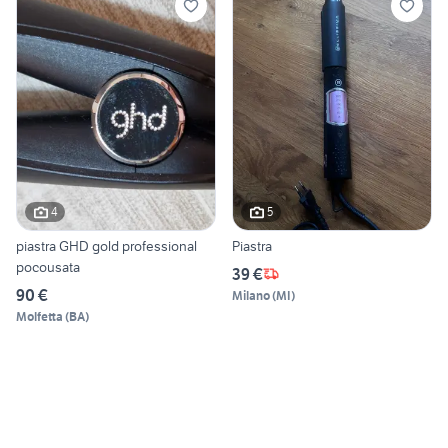
4
5
piastra GHD gold professional
Piastra
pocousata
39 €
90 €
Milano
(
MI
)
Molfetta
(
BA
)