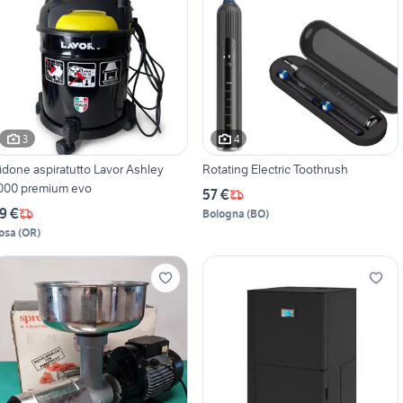
3
4
idone aspiratutto Lavor Ashley
Rotating Electric Toothrush
000 premium evo
57 €
9 €
Bologna
(
BO
)
osa
(
OR
)