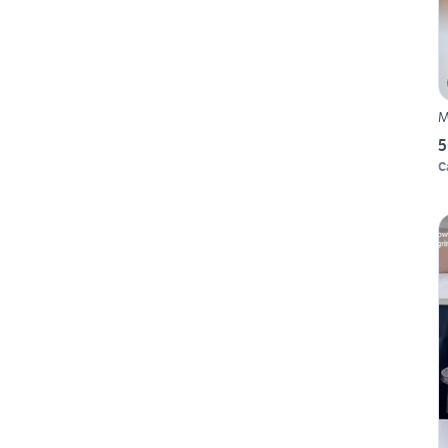
M
5
C