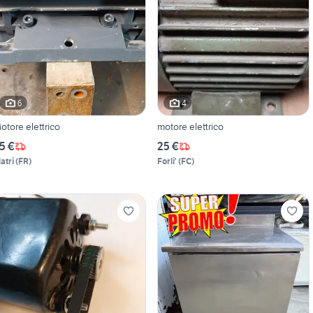
6
4
otore elettrico
motore elettrico
5 €
25 €
atri
(
FR
)
Forli'
(
FC
)