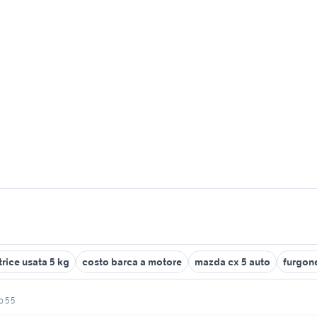
rice usata 5 kg
costo barca a motore
mazda cx 5 auto
furgone
o 5 5