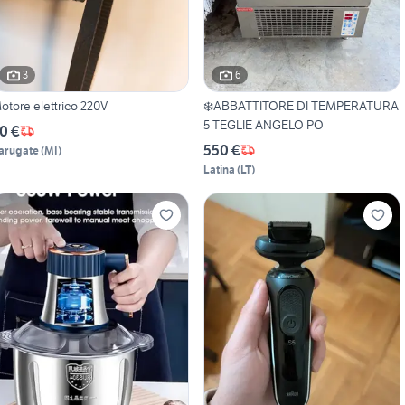
3
6
otore elettrico 220V
❄️ABBATTITORE DI TEMPERATURA
5 TEGLIE ANGELO PO
0 €
550 €
arugate
(
MI
)
Latina
(
LT
)