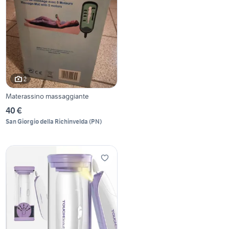
2
Materassino massaggiante
40 €
San Giorgio della Richinvelda
(
PN
)