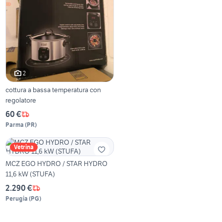
2
cottura a bassa temperatura con
regolatore
60 €
Parma
(
PR
)
Vetrina
MCZ EGO HYDRO / STAR HYDRO
11,6 kW (STUFA)
2.290 €
Perugia
(
PG
)