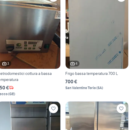
3
4
letrodomestici cottura a bassa
Frigo bassa temperatura 700 L
emperatura
700 €
50 €
San Valentino Torio
(
SA
)
ecco
(
GE
)