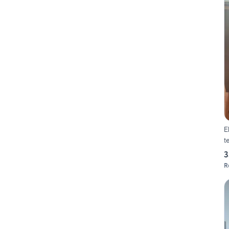
E
t
3
R