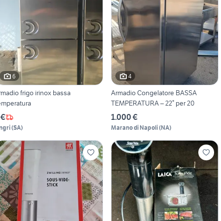
6
4
rmadio frigo irinox bassa
Armadio Congelatore BASSA
emperatura
TEMPERATURA – 22° per 20
 €
1.000 €
ngri
(
SA
)
Marano di Napoli
(
NA
)