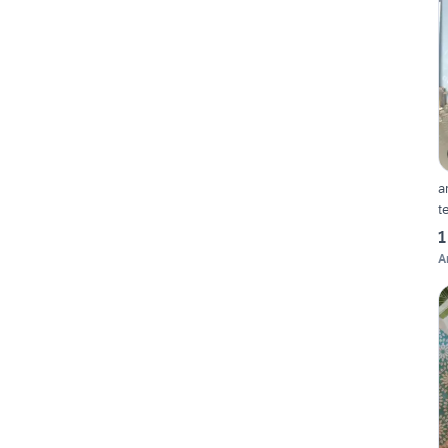
a
t
1
A