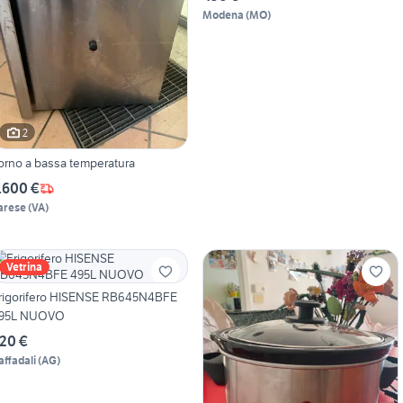
Modena
(
MO
)
2
orno a bassa temperatura
.600 €
arese
(
VA
)
Vetrina
rigorifero HISENSE RB645N4BFE
95L NUOVO
20 €
affadali
(
AG
)