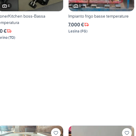
4
6
onerKitchen boss-Bassa
Impianto frigo basse temperature
emperatura
7.000 €
0 €
Lesina
(
FG
)
orino
(
TO
)