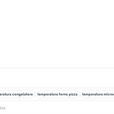
ratura congelatore
temperatura forno pizza
temperatura micr
tura