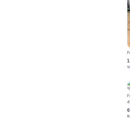
F
1
V
F
4
6
R