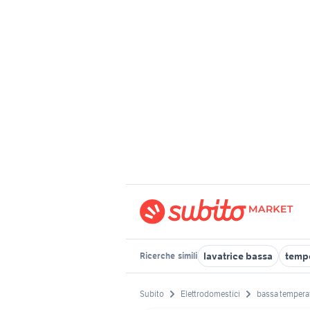
lavatrice bassa
tempe
Ricerche
simili
Subito
Elettrodomestici
bassa tempera