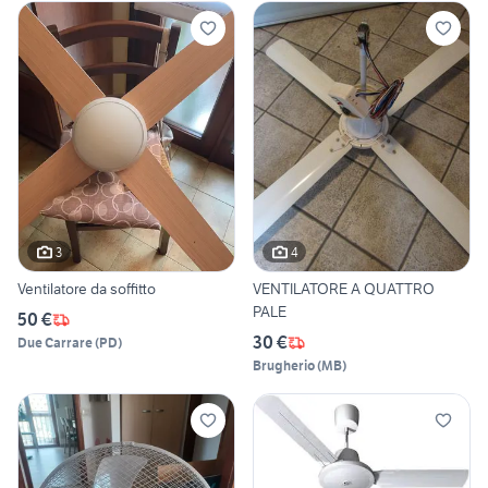
3
4
Ventilatore da soffitto
VENTILATORE A QUATTRO
PALE
50 €
30 €
Due Carrare
(
PD
)
Brugherio
(
MB
)