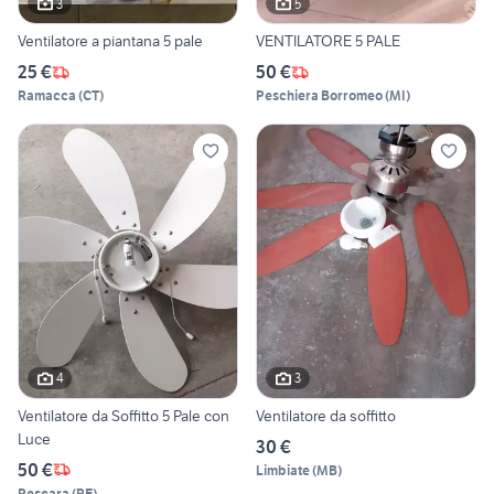
3
5
Ventilatore a piantana 5 pale
VENTILATORE 5 PALE
25 €
50 €
Ramacca
(
CT
)
Peschiera Borromeo
(
MI
)
4
3
Ventilatore da Soffitto 5 Pale con
Ventilatore da soffitto
Luce
30 €
50 €
Limbiate
(
MB
)
Pescara
(
PE
)