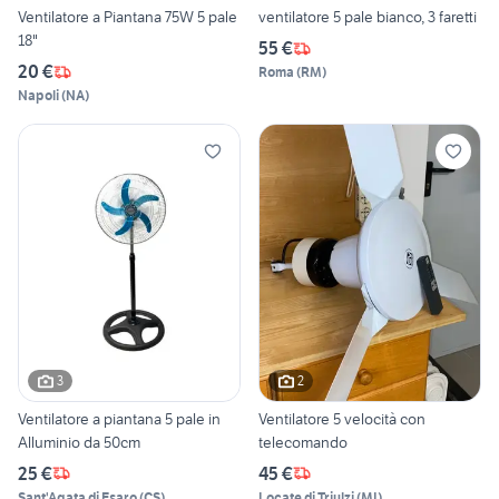
Ventilatore a Piantana 75W 5 pale
ventilatore 5 pale bianco, 3 faretti
18"
55 €
20 €
Roma
(
RM
)
Napoli
(
NA
)
3
2
Ventilatore a piantana 5 pale in
Ventilatore 5 velocità con
Alluminio da 50cm
telecomando
25 €
45 €
Sant'Agata di Esaro
(
CS
)
Locate di Triulzi
(
MI
)