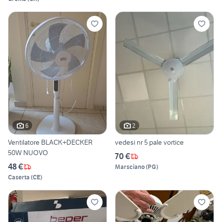
6
2
Ventilatore BLACK+DECKER
vedesi nr 5 pale vortice
50W NUOVO
70 €
48 €
Marsciano
(
PG
)
Caserta
(
CE
)