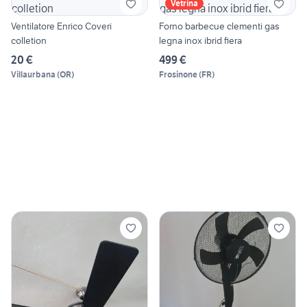
Vetrina
Ventilatore Enrico Coveri
Forno barbecue clementi gas
colletion
legna inox ibrid fiera
20 €
499 €
Villaurbana
(
OR
)
Frosinone
(
FR
)