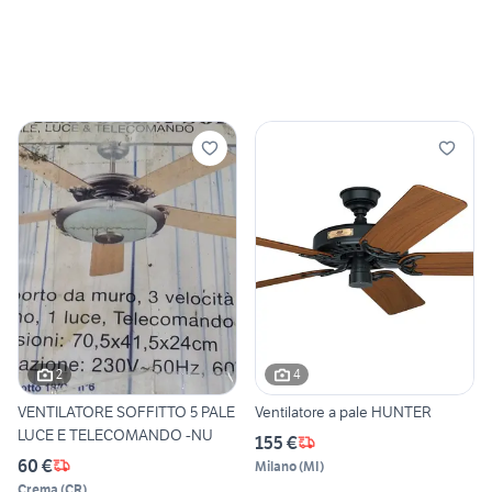
2
4
VENTILATORE SOFFITTO 5 PALE
Ventilatore a pale HUNTER
LUCE E TELECOMANDO -NU
155 €
60 €
Milano
(
MI
)
Crema
(
CR
)