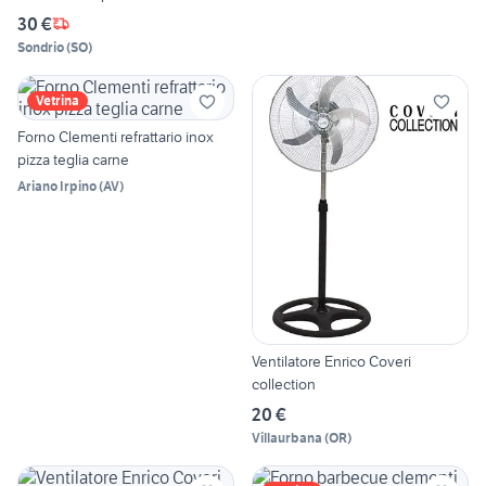
30 €
Sondrio
(
SO
)
Vetrina
Forno Clementi refrattario inox
pizza teglia carne
Ariano Irpino
(
AV
)
Ventilatore Enrico Coveri
collection
20 €
Villaurbana
(
OR
)