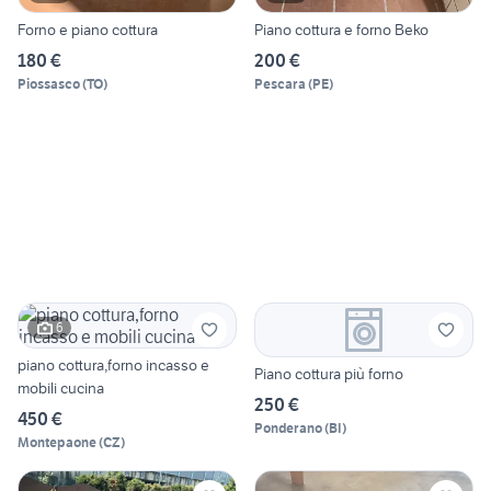
Forno e piano cottura
Piano cottura e forno Beko
180 €
200 €
Piossasco
(
TO
)
Pescara
(
PE
)
6
piano cottura,forno incasso e
Piano cottura più forno
mobili cucina
250 €
450 €
Ponderano
(
BI
)
Montepaone
(
CZ
)