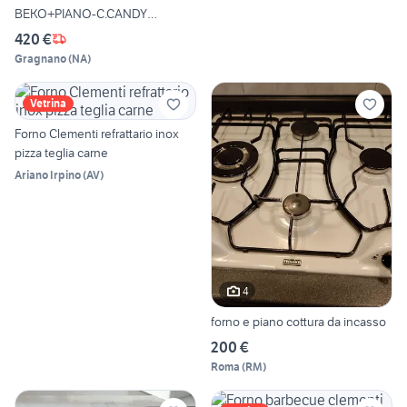
BEKO+PIANO-C.CANDY
60+FORNO+LAVELL
420 €
Gragnano
(
NA
)
Vetrina
Forno Clementi refrattario inox
pizza teglia carne
Ariano Irpino
(
AV
)
4
forno e piano cottura da incasso
200 €
Roma
(
RM
)