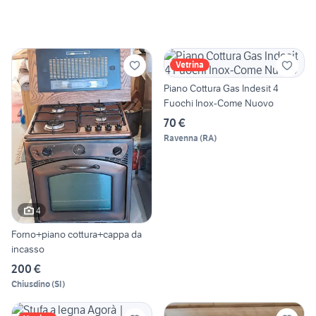
Vetrina
Piano Cottura Gas Indesit 4
Fuochi Inox-Come Nuovo
70 €
Ravenna
(
RA
)
4
Forno+piano cottura+cappa da
incasso
200 €
Chiusdino
(
SI
)