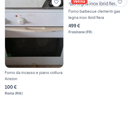
Vetrina
Forno barbecue clementi gas
legna inox ibrid fiera
499 €
Frosinone
(
FR
)
Forno da incasso e piano cottura
Ariston
100 €
Roma
(
RM
)