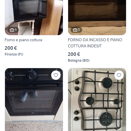
5
5
Forno e piano cottura
FORNO DA INCASSO E PIANO
COTTURA INDESIT
200 €
200 €
Firenze
(
FI
)
Bologna
(
BO
)