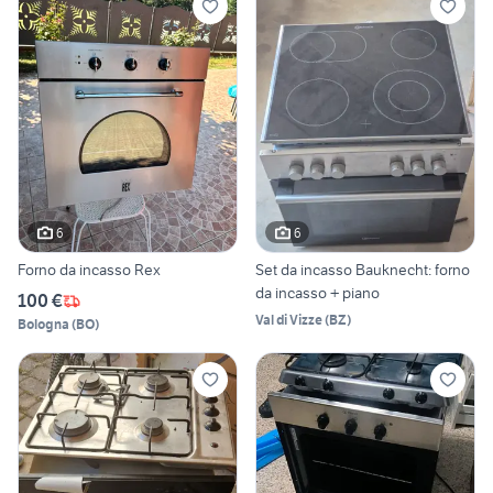
6
6
Forno da incasso Rex
Set da incasso Bauknecht: forno
da incasso + piano
100 €
Val di Vizze
(
BZ
)
Bologna
(
BO
)