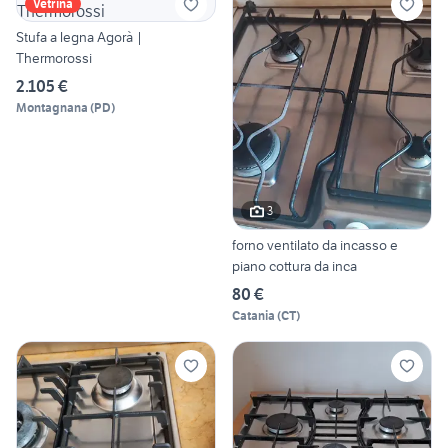
Vetrina
Stufa a legna Agorà |
Thermorossi
2.105 €
Montagnana
(
PD
)
3
forno ventilato da incasso e
piano cottura da inca
80 €
Catania
(
CT
)