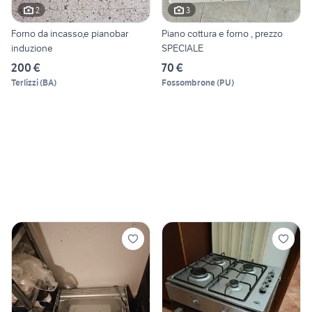
2
3
Forno da incasso,e pianobar
Piano cottura e forno , prezzo
induzione
SPECIALE
200 €
70 €
Terlizzi
(
BA
)
Fossombrone
(
PU
)