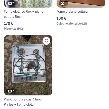
2
4
Forno elettrico Rex + piano
Forno e piano cottura
cottura Bosh
100 €
170 €
Cologno Monzese
(
MI
)
Piacenza
(
PC
)
2
Piano cottura a gas 4 fuochi
Philips + Forno elett