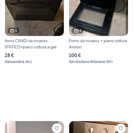
6
4
forno CANDI da incasso
Forno da incasso + piano cottura
STATICO+piano cottura a gas
Ariston
28 €
100 €
Alessandria
(
AL
)
San Giuliano Milanese
(
MI
)