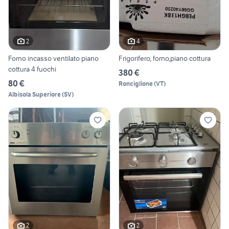
2
4
Forno incasso ventilato piano
Frigorifero, forno,piano cottura
cottura 4 fuochi
380 €
80 €
Ronciglione
(
VT
)
Albisola Superiore
(
SV
)
2
2