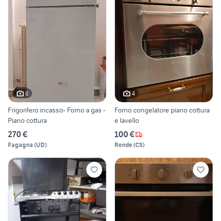
6
4
Frigorifero incasso- Forno a gas -
Forno congelatore piano cottura
Piano cottura
e lavello
270 €
100 €
Fagagna
(
UD
)
Rende
(
CS
)