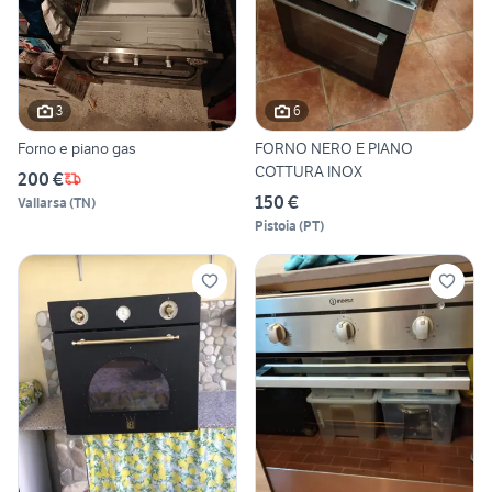
3
6
Forno e piano gas
FORNO NERO E PIANO
COTTURA INOX
200 €
150 €
Vallarsa
(
TN
)
Pistoia
(
PT
)