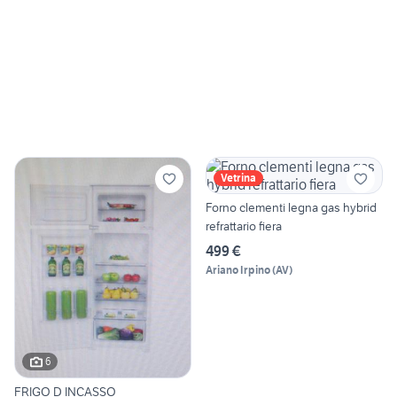
Vetrina
Forno clementi legna gas hybrid
refrattario fiera
499 €
Ariano Irpino
(
AV
)
6
FRIGO D INCASSO