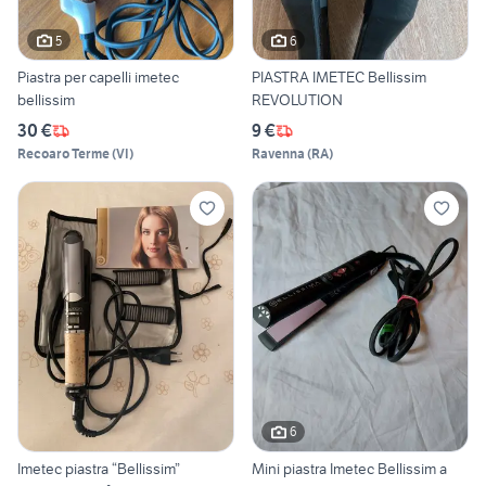
5
6
Piastra per capelli imetec
PIASTRA IMETEC Bellissim
bellissim
REVOLUTION
30 €
9 €
Recoaro Terme
(
VI
)
Ravenna
(
RA
)
6
Imetec piastra “Bellissim”
Mini piastra Imetec Bellissim a