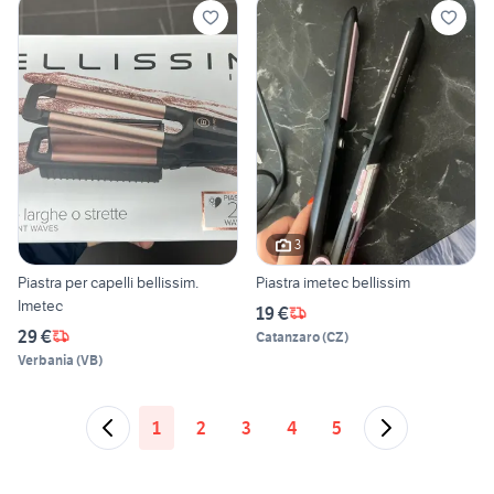
3
Piastra per capelli bellissim.
Piastra imetec bellissim
Imetec
19 €
29 €
Catanzaro
(
CZ
)
Verbania
(
VB
)
1
2
3
4
5