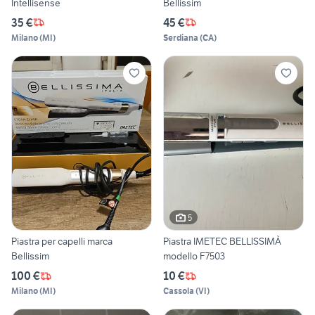
Intellisense
Bellissim
35 €
45 €
Milano
(
MI
)
Serdiana
(
CA
)
5
Piastra per capelli marca
Piastra IMETEC BELLISSIMÀ
Bellissim
modello F7503
100 €
10 €
Milano
(
MI
)
Cassola
(
VI
)