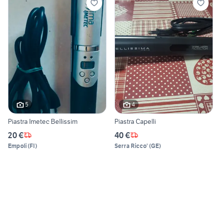
5
4
Piastra Imetec Bellissim
Piastra Capelli
20 €
40 €
Empoli
(
FI
)
Serra Ricco'
(
GE
)