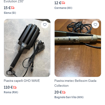
Evolution 230°
12 €
15 €
Cormano
(
MI
)
Siena
(
SI
)
3
Piastra capelli GHD WAVE
Piastra imetec Bellissim Giada
Collection
110 €
20 €
Roma
(
RM
)
Bagnolo San Vito
(
MN
)