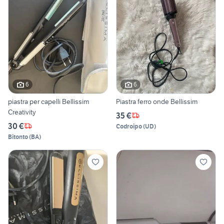
6
6
piastra per capelli Bellissim
Piastra ferro onde Bellissim
Creativity
35 €
30 €
Codroipo
(
UD
)
Bitonto
(
BA
)