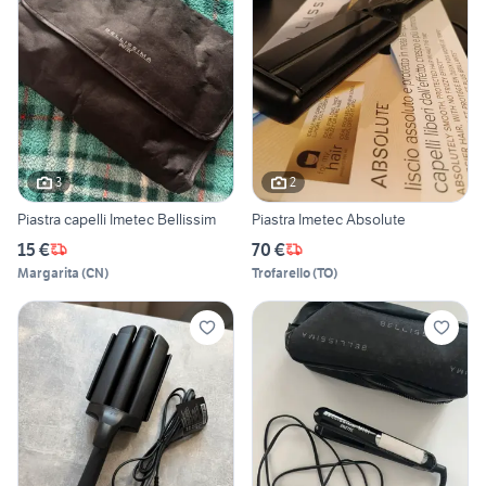
3
2
Piastra capelli Imetec Bellissim
Piastra Imetec Absolute
15 €
70 €
Margarita
(
CN
)
Trofarello
(
TO
)