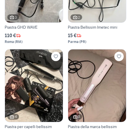
3
2
Piastra GHD WAVE
Piastra Bellissim Imetec mini
110 €
15 €
Roma
(
RM
)
Parma
(
PR
)
4
3
Piastra per capelli bellissim
Piastra della marca bellissim