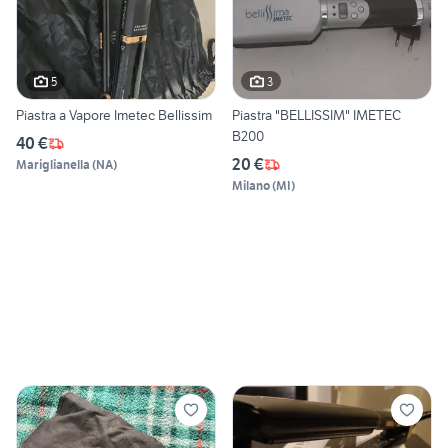
5
3
Piastra a Vapore Imetec Bellissim
Piastra "BELLISSIM" IMETEC
B200
40 €
20 €
Mariglianella
(
NA
)
Milano
(
MI
)