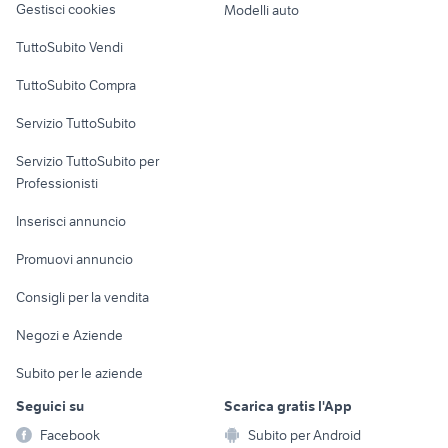
Gestisci cookies
Modelli auto
Case vacanza
TuttoSubito Vendi
Uffici e Locali
TuttoSubito Compra
commerciali
Servizio TuttoSubito
elettronica
per la casa e la
sports e hobby
Servizio TuttoSubito per
persona
Informatica
Animali
Professionisti
Arredamento e
Console e
Accessori per
Casalinghi
Inserisci annuncio
Videogiochi
animali
Elettrodomestici
Promuovi annuncio
Audio/Video
Musica e Film
Giardino e Fai da te
Consigli per la vendita
Fotografia
Libri e Riviste
Abbigliamento e
Negozi e Aziende
Telefonia
Strumenti Musicali
Accessori
Subito per le aziende
Sports
Tutto per i bambini
Seguici su
Scarica gratis l'App
Biciclette
Facebook
Subito per Android