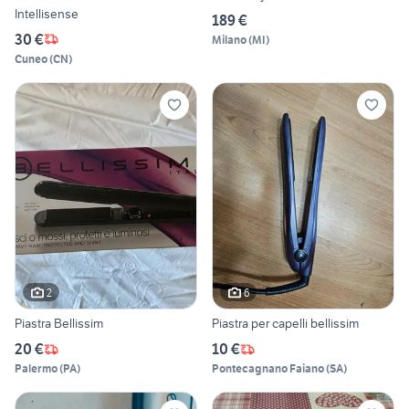
Intellisense
189 €
30 €
Milano
(
MI
)
Cuneo
(
CN
)
2
6
Piastra Bellissim
Piastra per capelli bellissim
20 €
10 €
Palermo
(
PA
)
Pontecagnano Faiano
(
SA
)