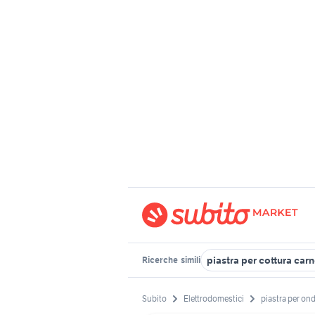
piastra per cottura car
Ricerche
simili
Subito
Elettrodomestici
piastra per on