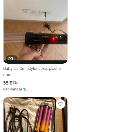
6
BaByliss Curl Styler Luxe: piastra
onde
55 €
Fabriano
(
AN
)