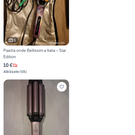
6
Piastra onde Bellissim.a Italia – Star
Edition
10 €
Albizzate
(
VA
)