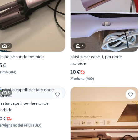
2
2
iastra per onde morbide
piastra per capelli, per onde
morbide
5 €
10 €
simo
(
AN
)
Modena
(
MO
)
5
iastra capelli per fare onde
orbide
0 €
ervignano del Friuli
(
UD
)