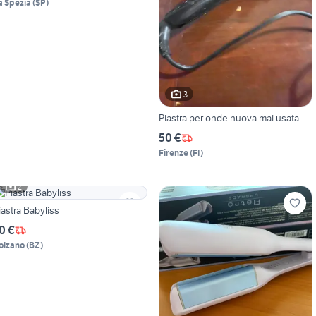
a Spezia
(
SP
)
3
Piastra per onde nuova mai usata
50 €
Firenze
(
FI
)
2
iastra Babyliss
0 €
olzano
(
BZ
)