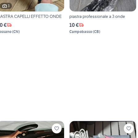
3
IASTRA CAPELLI EFFETTO ONDE
piastra professionale a 3 onde
0 €
10 €
ossano
(
CN
)
Campobasso
(
CB
)