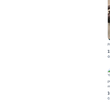
P
1
O
p
m
1
C