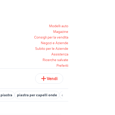
Modelli auto
Magazine
Consigli per la vendita
Negozi e Aziende
Subito per le Aziende
Assistenza
Ricerche salvate
Preferiti
Vendi
 piastra
piastra per capelli onde
onde capelli senza piastra
pi