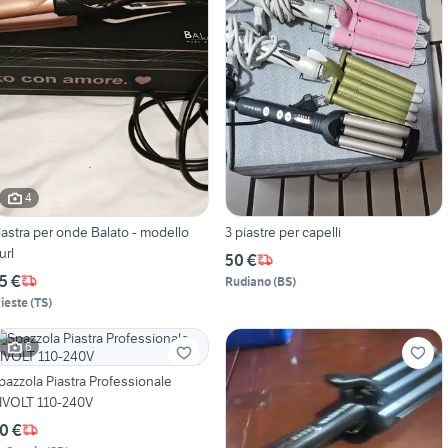
4
iastra per onde Balato - modello
3 piastre per capelli
url
50 €
5 €
Rudiano
(
BS
)
rieste
(
TS
)
6
pazzola Piastra Professionale
IVOLT 110-240V
0 €