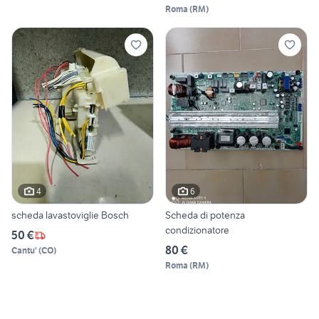
Roma
(
RM
)
4
6
scheda lavastoviglie Bosch
Scheda di potenza
condizionatore
50 €
80 €
Cantu'
(
CO
)
Roma
(
RM
)