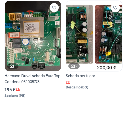
2
2
Hermann Duval scheda Eura Top
Scheda per frigor
Condens 052005778
Bergamo
(
BG
)
195 €
Spoltore
(
PE
)