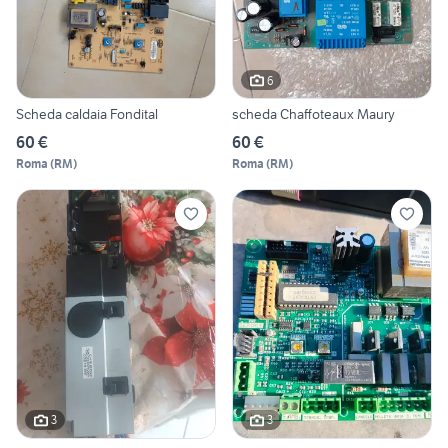
6
Scheda caldaia Fondital
scheda Chaffoteaux Maury
60 €
60 €
Roma
(
RM
)
Roma
(
RM
)
3
3