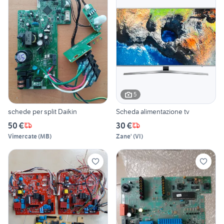
5
schede per split Daikin
Scheda alimentazione tv
50 €
30 €
Vimercate
(
MB
)
Zane'
(
VI
)