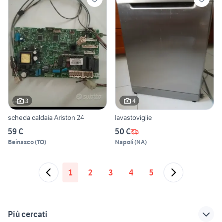
3
4
scheda caldaia Ariston 24
lavastoviglie
59 €
50 €
Beinasco
(
TO
)
Napoli
(
NA
)
1
2
3
4
5
Più cercati