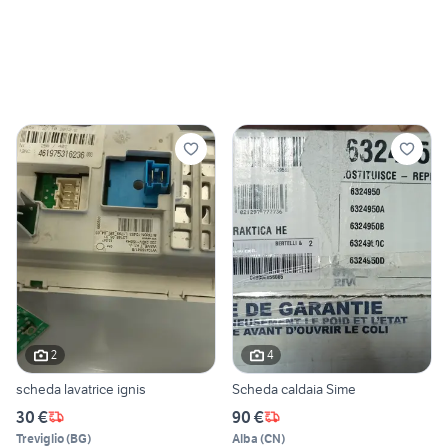
2
4
scheda lavatrice ignis
Scheda caldaia Sime
30 €
90 €
Treviglio
(
BG
)
Alba
(
CN
)