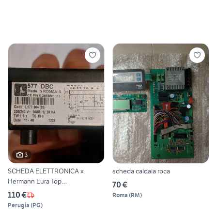
3
SCHEDA ELETTRONICA x
scheda caldaia roca
Hermann Eura Top
70 €
condensing32
110 €
Roma
(
RM
)
Perugia
(
PG
)