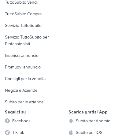
TuttoSubito Vendi
Uffici e Locali
TuttoSubito Compra
commerciali
Servizio TuttoSubito
elettronica
per la casa e la
sports e hobby
Servizio TuttoSubito per
persona
Informatica
Animali
Professionisti
Arredamento e
Console e
Accessori per
Casalinghi
Inserisci annuncio
Videogiochi
animali
Elettrodomestici
Promuovi annuncio
Audio/Video
Musica e Film
Giardino e Fai da te
Consigli per la vendita
Fotografia
Libri e Riviste
Abbigliamento e
Negozi e Aziende
Telefonia
Strumenti Musicali
Accessori
Subito per le aziende
Sports
Tutto per i bambini
Seguici su
Scarica gratis l'App
Biciclette
Facebook
Subito per Android
Collezionismo
TikTok
Subito per iOS