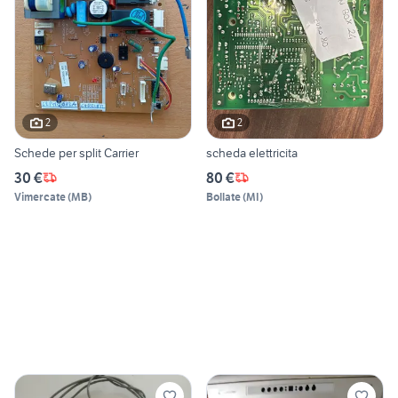
2
2
Schede per split Carrier
scheda elettricita
30 €
80 €
Vimercate
(
MB
)
Bollate
(
MI
)