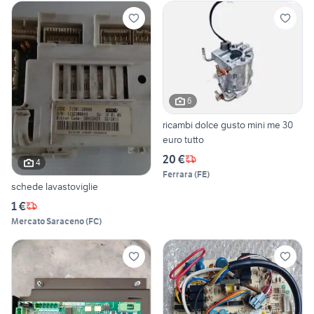
6
ricambi dolce gusto mini me 30
euro tutto
20 €
4
Ferrara
(
FE
)
schede lavastoviglie
1 €
Mercato Saraceno
(
FC
)