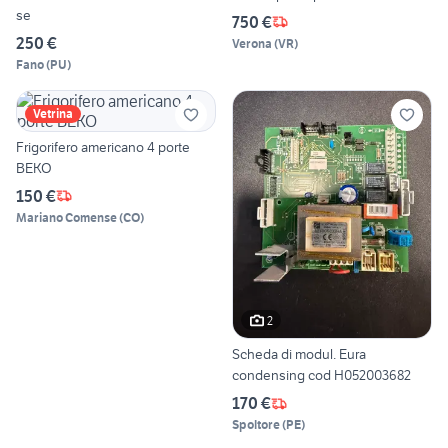
se
750 €
250 €
Verona
(
VR
)
Fano
(
PU
)
Vetrina
Frigorifero americano 4 porte
BEKO
150 €
Mariano Comense
(
CO
)
2
Scheda di modul. Eura
condensing cod H052003682
170 €
Spoltore
(
PE
)