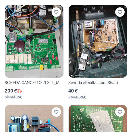
SCHEDA CANCELLO ZLX24_M
Scheda climatizzatore Sharp
200 €
40 €
Sinnai
(
CA
)
Roma
(
RM
)