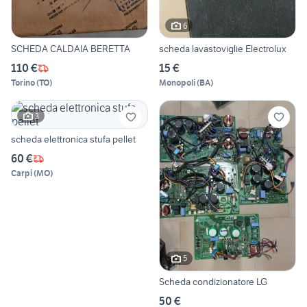
6
SCHEDA CALDAIA BERETTA
scheda lavastoviglie Electrolux
110 €
15 €
Torino
(
TO
)
Monopoli
(
BA
)
3
scheda elettronica stufa pellet
60 €
Carpi
(
MO
)
5
Scheda condizionatore LG
50 €