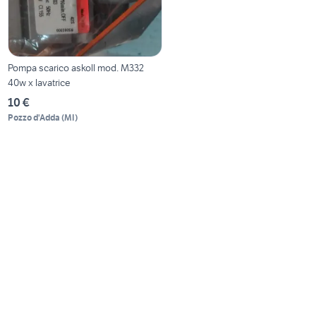
Pompa scarico askoll mod. M332
40w x lavatrice
10 €
Pozzo d'Adda
(
MI
)