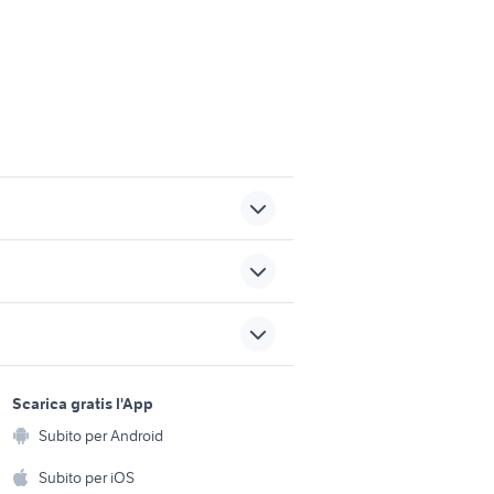
climatizzatori milano e
provincia
stici
dyson v7 fluffy
sports e hobby
a
Scarica gratis l'App
Animali
adisca
termometro per forno a legna
Subito per Android
ento e
Accessori per animali
hi
Subito per iOS
nza
decespugliatore kawasaki