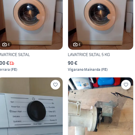
4
4
AVATRICE SILTAL
LAVATRICE SILTAL 5 KG
00 €
90 €
errara
(
FE
)
Vigarano Mainarda
(
FE
)