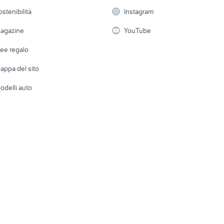
alluminio
 a schiera
Candidati in cerca di
Audio/Video
Elettrod
ostenibilità
Instagram
lavoro
i
Fotografia
Giardino 
agazine
YouTube
Attrezzature di lavoro
Telefonia
Abbigli
dee regalo
Accesso
e altro
appa del sito
Tutto per
odelli auto