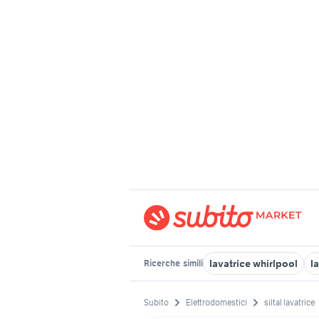
lavatrice whirlpool
l
Ricerche
simili
Subito
Elettrodomestici
siltal lavatrice