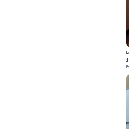
L
1
F