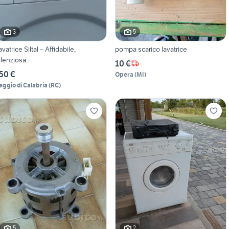
3
5
avatrice Siltal – Affidabile,
pompa scarico lavatrice
ilenziosa
10 €
50 €
Opera
(
MI
)
eggio di Calabria
(
RC
)
5
2