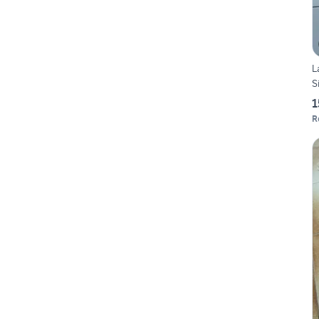
L
S
1
R