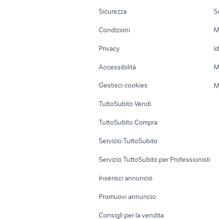
Moto e Scooter
Ville singole e
Sicurezza
S
Accessori Moto
Terreni e rustic
Condizioni
M
Nautica
Garage e box
Privacy
I
Caravan e Camper
Loft, mansarde 
Accessibilità
M
Veicoli commerciali
Case vacanza
Gestisci cookies
M
Uffici e Locali
TuttoSubito Vendi
commerciali
TuttoSubito Compra
Servizio TuttoSubito
Servizio TuttoSubito per Professionisti
Inserisci annuncio
Promuovi annuncio
Consigli per la vendita