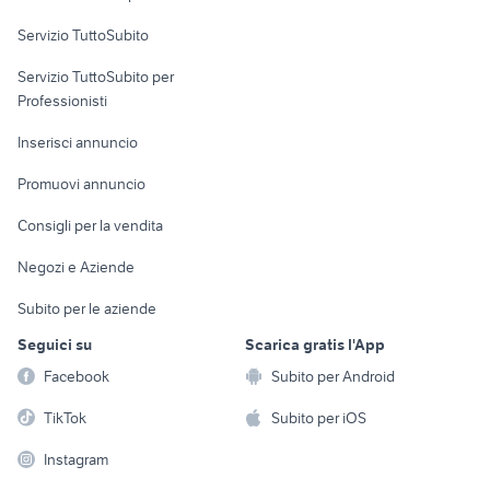
Servizio TuttoSubito
elettronica
per la casa e la
sports e hobby
Servizio TuttoSubito per
persona
Informatica
Animali
Professionisti
Arredamento e
Console e
Accessori per
Casalinghi
Inserisci annuncio
Videogiochi
animali
Elettrodomestici
Promuovi annuncio
Audio/Video
Musica e Film
Giardino e Fai da te
Consigli per la vendita
Fotografia
Libri e Riviste
Abbigliamento e
Negozi e Aziende
Telefonia
Strumenti Musicali
Accessori
Subito per le aziende
Sports
Tutto per i bambini
Seguici su
Scarica gratis l'App
Biciclette
Facebook
Subito per Android
Collezionismo
TikTok
Subito per iOS
Instagram