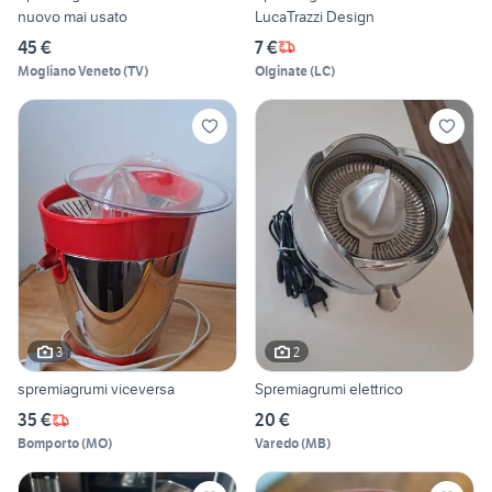
nuovo mai usato
LucaTrazzi Design
45 €
7 €
Mogliano Veneto
(
TV
)
Olginate
(
LC
)
3
2
spremiagrumi viceversa
Spremiagrumi elettrico
35 €
20 €
Bomporto
(
MO
)
Varedo
(
MB
)