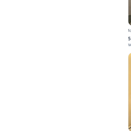
f
5
V