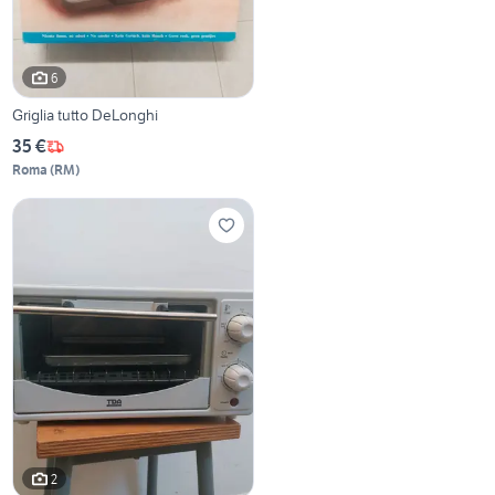
6
Griglia tutto DeLonghi
35 €
Roma
(
RM
)
2