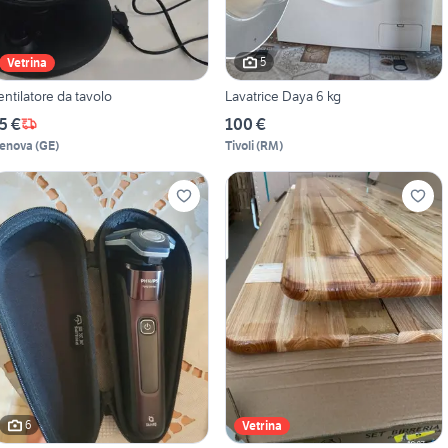
5
Vetrina
entilatore da tavolo
Lavatrice Daya 6 kg
5 €
100 €
enova
(
GE
)
Tivoli
(
RM
)
6
Vetrina