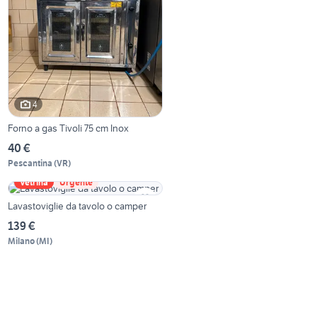
4
Forno a gas Tivoli 75 cm Inox
40 €
Pescantina
(
VR
)
Vetrina
Urgente
Lavastoviglie da tavolo o camper
139 €
Milano
(
MI
)