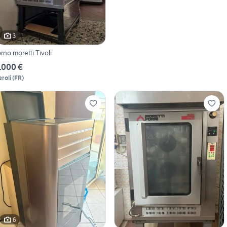
3
orno moretti Tivoli
.000 €
eroli
(
FR
)
6