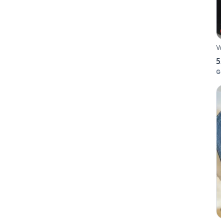
V
5
G