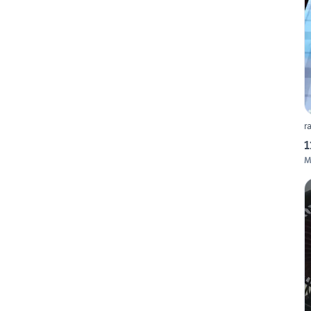
r
1
M