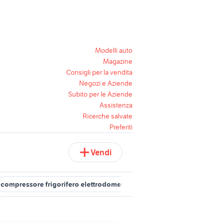
Modelli auto
Magazine
Consigli per la vendita
Negozi e Aziende
Subito per le Aziende
Assistenza
Ricerche salvate
Preferiti
Vendi
compressore frigorifero elettrodomestici
tagliacuci usata uso ca