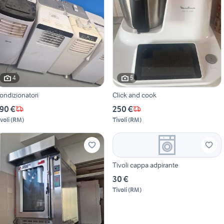
4
5
ondizionatori
Click and cook
90 €
250 €
voli
(
RM
)
Tivoli
(
RM
)
Tivoli cappa adpirante
30 €
Tivoli
(
RM
)