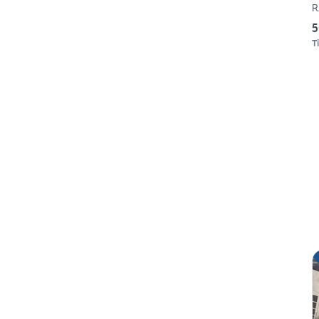
R
5
Ti