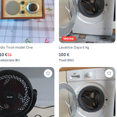
Vetrina
adio Tivoli model One
Lavatrice Daya 6 kg
10 €
100 €
ottalciata
(
BI
)
Tivoli
(
RM
)