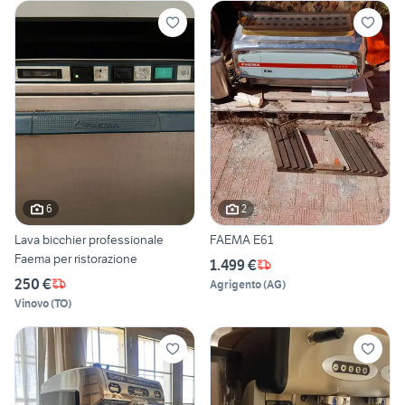
6
2
Lava bicchier professionale
FAEMA E61
Faema per ristorazione
1.499 €
250 €
Agrigento
(
AG
)
Vinovo
(
TO
)