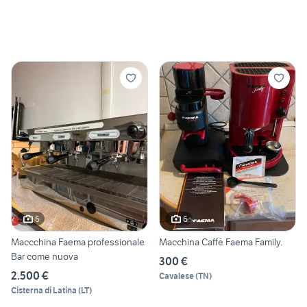
6
6
Maccchina Faema professionale
Macchina Caffè Faema Family.
Bar come nuova
300 €
2.500 €
Cavalese
(
TN
)
Cisterna di Latina
(
LT
)