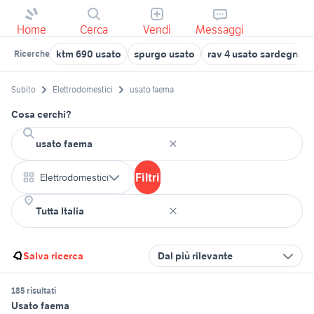
Home
Cerca
Vendi
Messaggi
ktm 690 usato
spurgo usato
rav 4 usato sardegna
Ricerche
Subito
Elettrodomestici
usato faema
Cosa cerchi?
Filtri
Elettrodomestici
Salva ricerca
Dal più rilevante
185 risultati
Usato faema