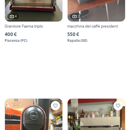
4
2
Granitore Faema triplo
macchina del caffè president
400 €
550 €
Piacenza
(
PC
)
Rapallo
(
GE
)