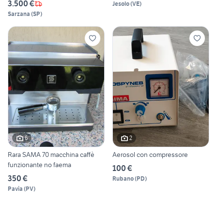
3.500 €
Jesolo
(
VE
)
Sarzana
(
SP
)
6
2
Rara SAMA 70 macchina caffè
Aerosol con compressore
funzionante no faema
100 €
350 €
Rubano
(
PD
)
Pavia
(
PV
)