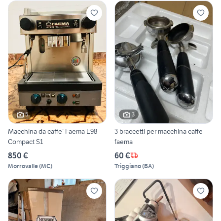
5
3
Macchina da caffe’ Faema E98
3 braccetti per macchina caffe
Compact S1
faema
850 €
60 €
Morrovalle
(
MC
)
Triggiano
(
BA
)