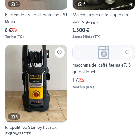
3
6
Filtri cestelli singoli espresso e61
Macchina per caffe' espresso
58mm
achille gaggia
8 €
1.500 €
Torino
(
TO
)
Santa Ninfa
(
TP
)
macchina del caffè faema e71 3
gruppi touch
1 €
Marino
(
RM
)
5
Idropulitrice Stanley Fatmax
SXFPW25DTS