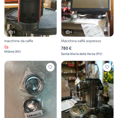
5
6
macchine da caffe
Macchina caffè espresso
780 €
Milano
(
MI
)
Santa Maria della Versa
(
PV
)