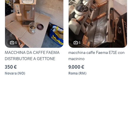
6
6
MACCHINA DA CAFFE FAEMA
macchina caffe Faema E71E con
DISTRIBUTORE A GETTONE
macinino
350 €
9.000 €
Novara
(
NO
)
Roma
(
RM
)