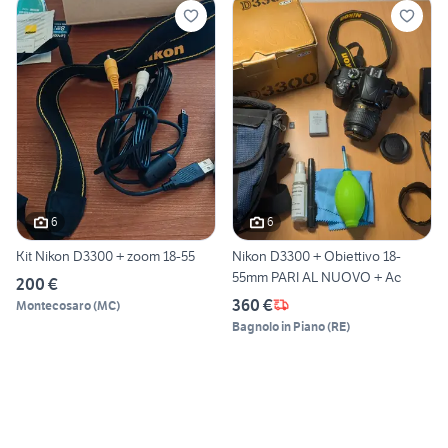
6
6
Kit Nikon D3300 + zoom 18-55
Nikon D3300 + Obiettivo 18-
55mm PARI AL NUOVO + Ac
200 €
360 €
Montecosaro
(
MC
)
Bagnolo in Piano
(
RE
)