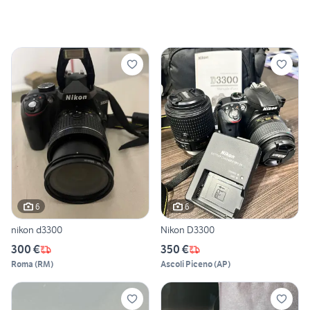
6
6
nikon d3300
Nikon D3300
300 €
350 €
Roma
(
RM
)
Ascoli Piceno
(
AP
)