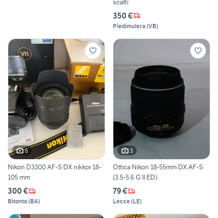
scatti
350 €
Piedimulera
(
VB
)
6
3
Nikon D3300 AF-S DX nikkor 18-
Ottica Nikon 18-55mm DX AF-S
105 mm
(3.5-5.6 G II ED)
300 €
79 €
Bitonto
(
BA
)
Lecce
(
LE
)