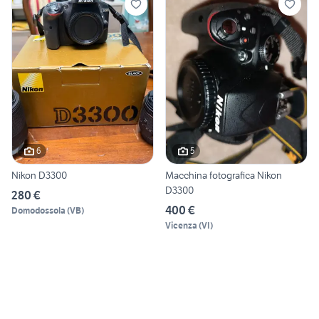
6
5
Nikon D3300
Macchina fotografica Nikon
D3300
280 €
400 €
Domodossola
(
VB
)
Vicenza
(
VI
)