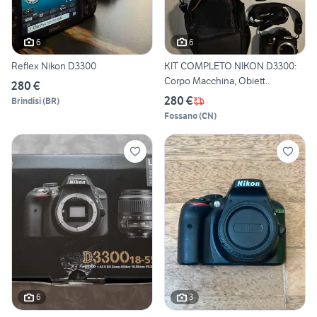
6
6
Reflex Nikon D3300
KIT COMPLETO NIKON D3300:
Corpo Macchina, Obiett..
280 €
280 €
Brindisi
(
BR
)
Fossano
(
CN
)
6
3