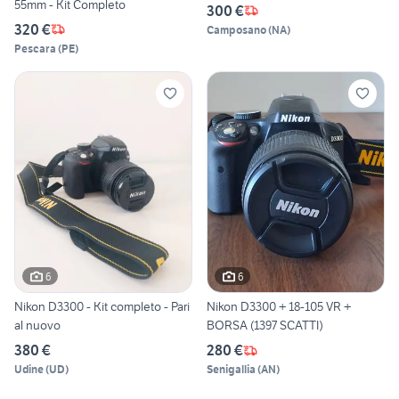
55mm - Kit Completo
300 €
320 €
Camposano
(
NA
)
Pescara
(
PE
)
6
6
Nikon D3300 - Kit completo - Pari
Nikon D3300 + 18-105 VR +
al nuovo
BORSA (1397 SCATTI)
380 €
280 €
Udine
(
UD
)
Senigallia
(
AN
)