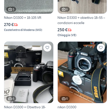
5
6
Nikon D3300 + 18-105 VR
Nikon D3300 + obiettivo 18–55 –
condizioni eccelle
270 €
250 €
Castelvetro di Modena
(
MO
)
Chioggia
(
VE
)
6
6
Nikon D3300 + Obiettivo 18-
nikon D3300