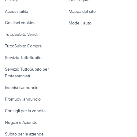
Garage e box
dome gopro hero 7
iso fotocamera digitale
Caravan e Camper
Accessibilità
Mappa del sito
Loft, mansarde e
Veicoli commerciali
altro
Gestisci cookies
Modelli auto
Case vacanza
TuttoSubito Vendi
Uffici e Locali
TuttoSubito Compra
commerciali
Servizio TuttoSubito
elettronica
per la casa e la
sports e hobby
Servizio TuttoSubito per
persona
Informatica
Animali
Professionisti
Arredamento e
Console e
Accessori per
Casalinghi
Inserisci annuncio
Videogiochi
animali
Elettrodomestici
Promuovi annuncio
Audio/Video
Musica e Film
Giardino e Fai da te
Consigli per la vendita
Fotografia
Libri e Riviste
Abbigliamento e
Negozi e Aziende
Telefonia
Strumenti Musicali
Accessori
Subito per le aziende