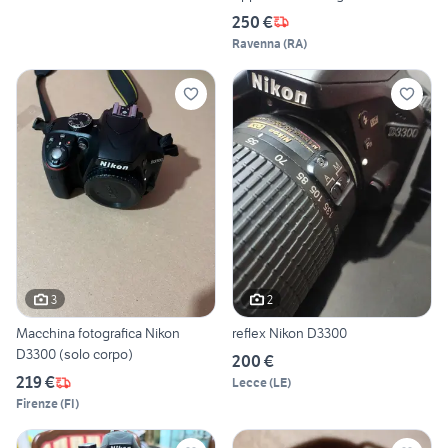
250 €
Ravenna
(
RA
)
3
2
Macchina fotografica Nikon
reflex Nikon D3300
D3300 (solo corpo)
200 €
219 €
Lecce
(
LE
)
Firenze
(
FI
)