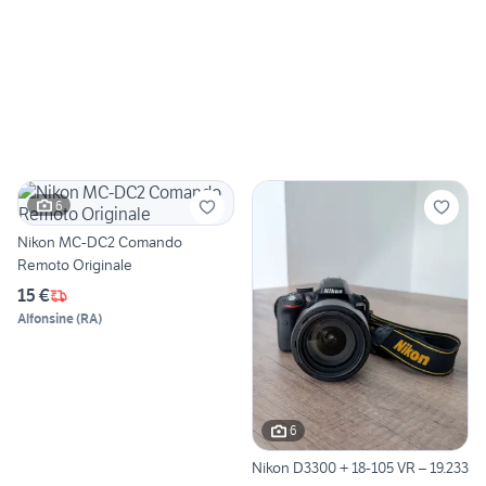
6
Nikon MC-DC2 Comando
Remoto Originale
15 €
Alfonsine
(
RA
)
6
Nikon D3300 + 18-105 VR – 19.233