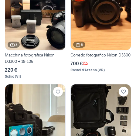
3
6
Macchina fotografica Nikon
Corredo fotografico Nikon D3300
D3300 + 18-105
700 €
220 €
Castel d'Azzano
(
VR
)
Schio
(
VI
)