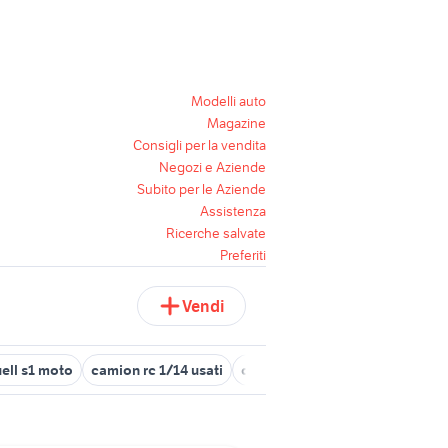
Modelli auto
Magazine
Consigli per la vendita
Negozi e Aziende
Subito per le Aziende
Assistenza
Ricerche salvate
Preferiti
Vendi
ell s1 moto
camion rc 1/14 usati
cruscotto audi a1
cerchi audi