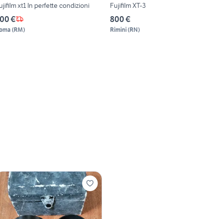
ujifilm xt1 In perfette condizioni
Fujifilm XT-3
00 €
800 €
oma
(
RM
)
Rimini
(
RN
)