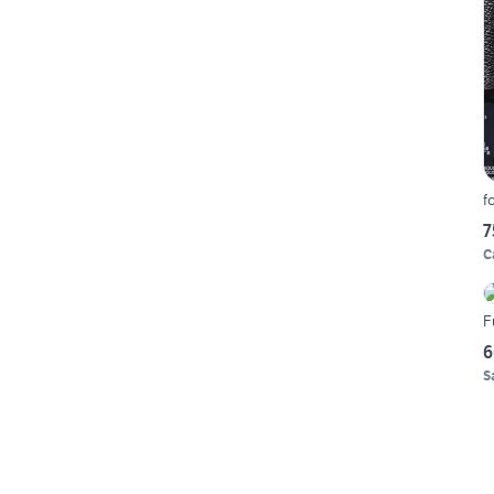
f
7
C
F
6
S