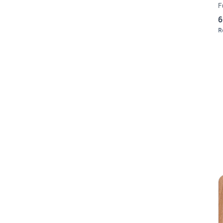
F
6
R