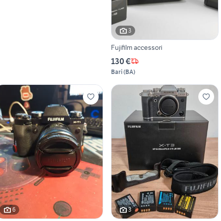
3
Fujifilm accessori
130 €
Bari
(
BA
)
6
3