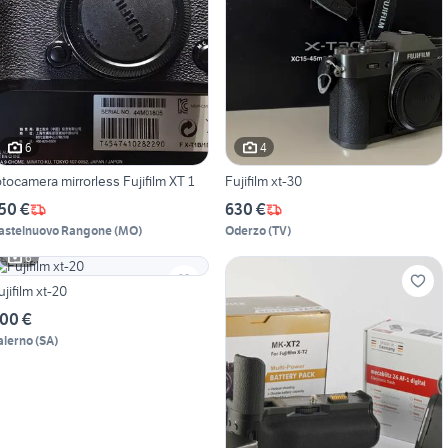
6
4
otocamera mirrorless Fujifilm XT 1
Fujifilm xt-30
50 €
630 €
astelnuovo Rangone
(
MO
)
Oderzo
(
TV
)
6
ujifilm xt-20
00 €
alerno
(
SA
)