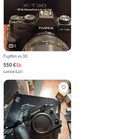
6
Fujifilm xt-30
550 €
Lucca
(
LU
)