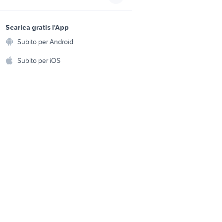
sony alpha 6500
macchine fotografiche
sports e hobby
te
nettuno
a
Scarica gratis l'App
Animali
Subito per Android
grafica
dsc wx350 fotografia
ento e
Accessori per animali
hi
Subito per iOS
Musica e Film
omestici
Libri e Riviste
e Fai da te
Strumenti Musicali
amento e
ri
Sports
 i bambini
Biciclette
Collezionismo