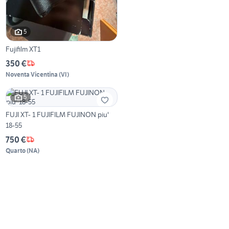
5
Fujifilm XT1
350 €
Noventa Vicentina
(
VI
)
5
FUJI XT- 1 FUJIFILM FUJINON piu'
18-55
750 €
Quarto
(
NA
)