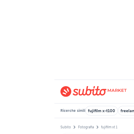
fujifilm x-t100
freela
Ricerche
simili
Subito
Fotografia
fujifilm xt 1