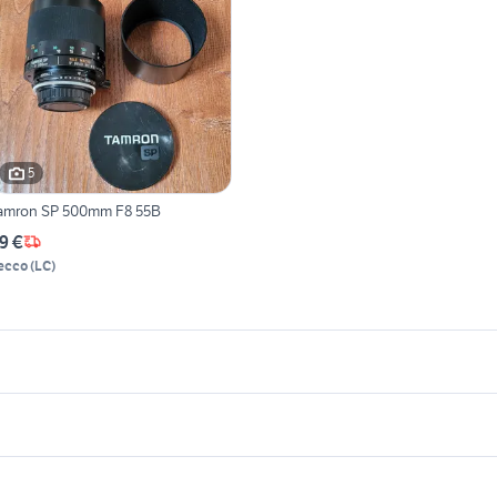
5
amron SP 500mm F8 55B
9 €
ecco
(
LC
)
icherche simili
Suggerimenti
ujifilm xt 20
fujifilm 10-24
-70
reflex nikon d7200
canon m6 mark ii
ujifilm xt 3
minolta dynax 500si