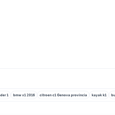
nder 1
bmw x1 2016
citroen c1 Genova provincia
kayak k1
bu