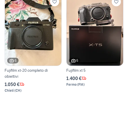
6
6
Fujifilm xt-20 completo di
Fujifilm xt 5
obiettivi
1.400 €
1.050 €
Fermo
(
FM
)
Chieti
(
CH
)