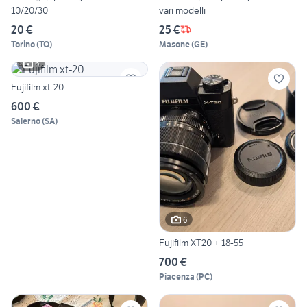
10/20/30
vari modelli
20 €
25 €
Torino
(
TO
)
Masone
(
GE
)
6
Fujifilm xt-20
600 €
Salerno
(
SA
)
6
Fujifilm XT20 + 18-55
700 €
Piacenza
(
PC
)