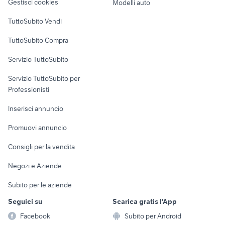
Gestisci cookies
Modelli auto
Case vacanza
TuttoSubito Vendi
Uffici e Locali
TuttoSubito Compra
commerciali
Servizio TuttoSubito
elettronica
per la casa e la
sports e hobby
Servizio TuttoSubito per
persona
Informatica
Animali
Professionisti
Arredamento e
Console e
Accessori per
Casalinghi
Inserisci annuncio
Videogiochi
animali
Elettrodomestici
Promuovi annuncio
Audio/Video
Musica e Film
Giardino e Fai da te
Consigli per la vendita
Fotografia
Libri e Riviste
Abbigliamento e
Negozi e Aziende
Telefonia
Strumenti Musicali
Accessori
Subito per le aziende
Sports
Tutto per i bambini
Seguici su
Scarica gratis l'App
Biciclette
Facebook
Subito per Android