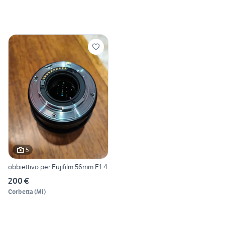
5
obbiettivo per Fujifilm 56mm F1.4
200 €
Corbetta
(
MI
)