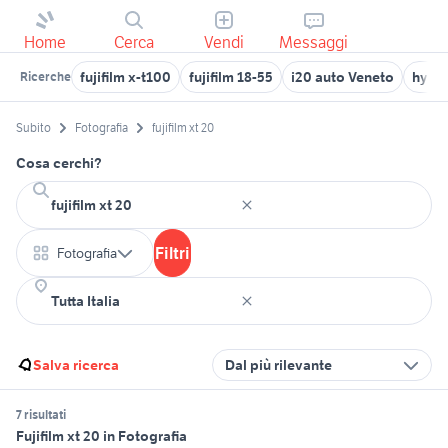
Home
Cerca
Vendi
Messaggi
fujifilm x-t100
fujifilm 18-55
i20 auto Veneto
hyun
Ricerche
Subito
Fotografia
fujifilm xt 20
Cosa cerchi?
Filtri
Fotografia
Salva ricerca
Dal più rilevante
7 risultati
Fujifilm xt 20 in Fotografia