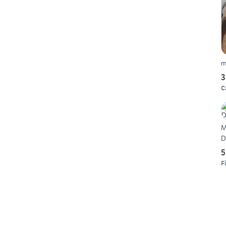
m
3
C
M
D
5
F