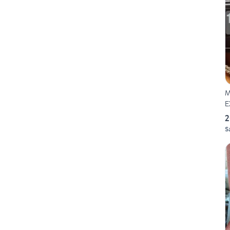
M
E
2
S