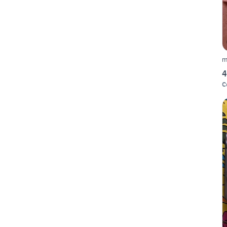
m
4
C