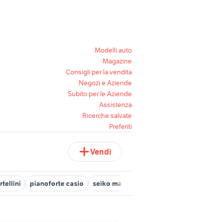
Modelli auto
Magazine
Consigli per la vendita
Negozi e Aziende
Subito per le Aziende
Assistenza
Ricerche salvate
Preferiti
Vendi
tellini
pianoforte casio
seiko macchine da cucire
agri gervas