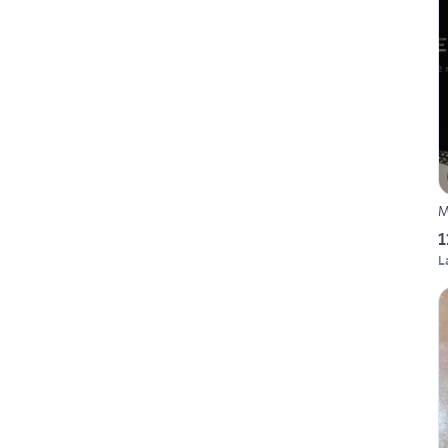
M
1
L