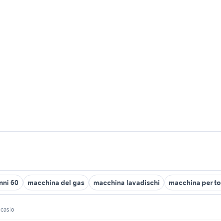
nni 60
macchina del gas
macchina lavadischi
macchina per tor
 casio