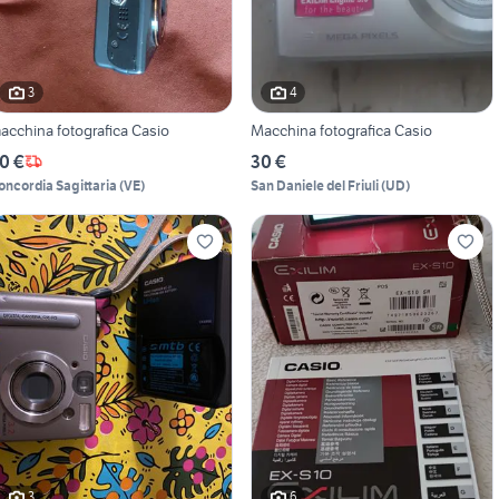
3
4
acchina fotografica Casio
Macchina fotografica Casio
0 €
30 €
oncordia Sagittaria
(
VE
)
San Daniele del Friuli
(
UD
)
3
6