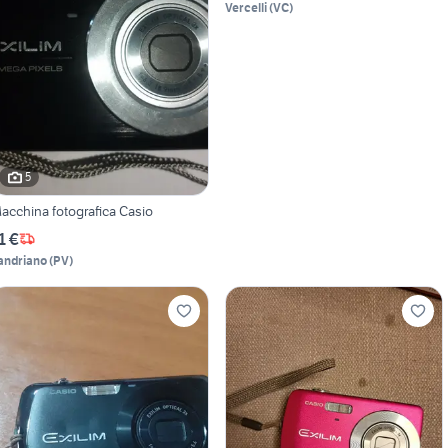
Vercelli
(
VC
)
5
acchina fotografica Casio
1 €
andriano
(
PV
)