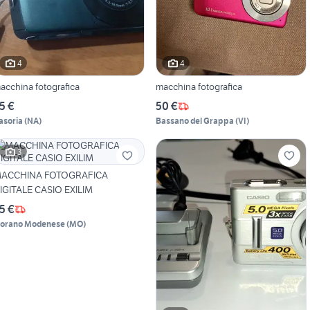
4
4
acchina fotografica
macchina fotografica
5 €
50 €
asoria
(
NA
)
Bassano del Grappa
(
VI
)
3
ACCHINA FOTOGRAFICA
IGITALE CASIO EXILIM
5 €
iorano Modenese
(
MO
)