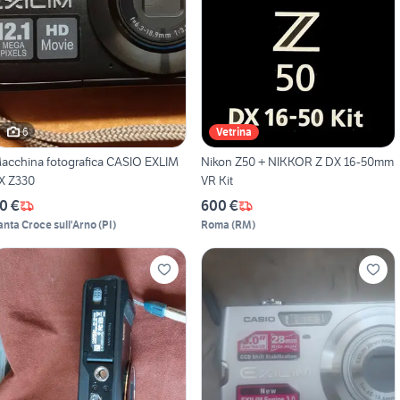
6
Vetrina
acchina fotografica CASIO EXLIM
Nikon Z50 + NIKKOR Z DX 16-50mm
X Z330
VR Kit
0 €
600 €
anta Croce sull'Arno
(
PI
)
Roma
(
RM
)