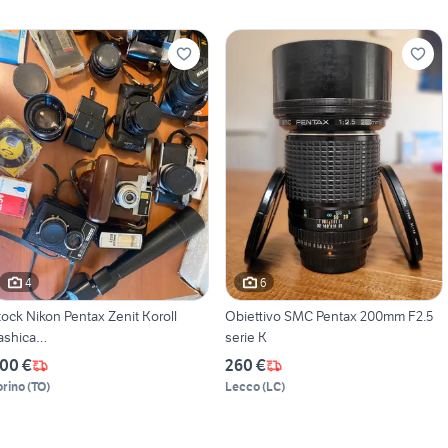
4
6
tock Nikon Pentax Zenit Koroll
Obiettivo SMC Pentax 200mm F2.5
ashica…
serie K
00 €
260 €
orino
(
TO
)
Lecco
(
LC
)