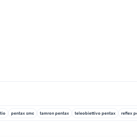
tio
pentax smc
tamron pentax
teleobiettivo pentax
reflex 