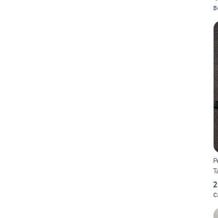
B
P
T
2
C