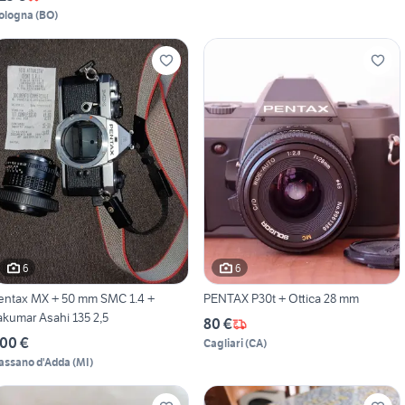
ologna
(
BO
)
6
6
entax MX + 50 mm SMC 1.4 +
PENTAX P30t + Ottica 28 mm
akumar Asahi 135 2,5
80 €
00 €
Cagliari
(
CA
)
assano d'Adda
(
MI
)