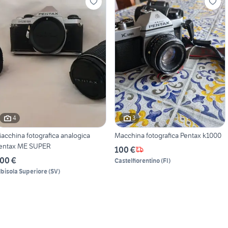
4
3
acchina fotografica analogica
Macchina fotografica Pentax k1000
entax ME SUPER
100 €
00 €
Castelfiorentino
(
FI
)
lbisola Superiore
(
SV
)