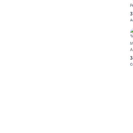
P
3
A
M
A
3
C