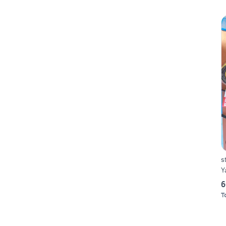
s
Y
6
T