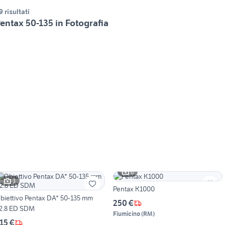
9 risultati
entax 50-135 in Fotografia
6
3
Pentax K1000
biettivo Pentax DA* 50-135 mm
250 €
2.8 ED SDM
Fiumicino
(
RM
)
15 €