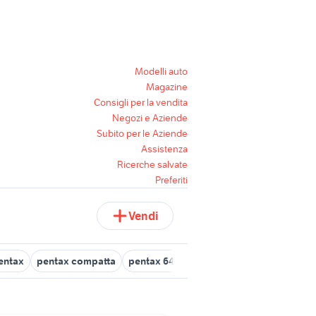
Modelli auto
Magazine
Consigli per la vendita
Negozi e Aziende
Subito per le Aziende
Assistenza
Ricerche salvate
Preferiti
Vendi
pentax
pentax compatta
pentax 645d
asahi pentax
pentax k