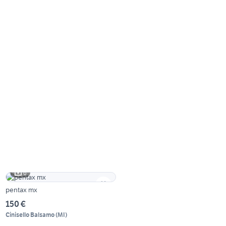
6
pentax mx
150 €
Cinisello Balsamo
(
MI
)