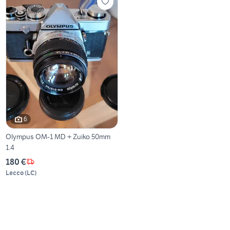
6
Olympus OM-1 MD + Zuiko 50mm
1.4
180 €
Lecco
(
LC
)