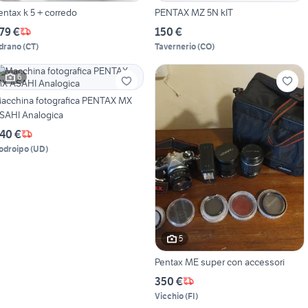
entax k 5 + corredo
PENTAX MZ 5N kIT
79 €
150 €
drano
(
CT
)
Tavernerio
(
CO
)
6
acchina fotografica PENTAX MX
SAHI Analogica
40 €
odroipo
(
UD
)
5
Pentax ME super con accessori
350 €
Vicchio
(
FI
)