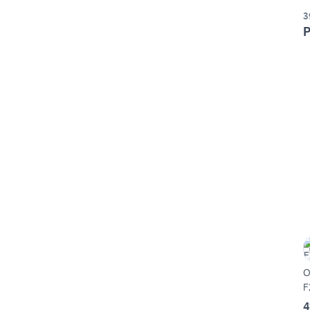
3
P
O
F
4