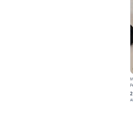
M
P
2
A