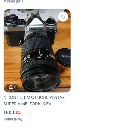
Milano
(
MI
)
6
NIKON FE, EM OTTICHE PENTAX
SUPER A,ME, ZORKI,KIEV
160 €
Roma
(
RM
)