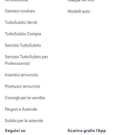
Loft, mansarde e
Veicoli commerciali
macchina drone
macchine fotografiche eraclea
altro
Gestisci cookies
Modelli auto
Case vacanza
TuttoSubito Vendi
Uffici e Locali
TuttoSubito Compra
commerciali
Servizio TuttoSubito
elettronica
per la casa e la
sports e hobby
Servizio TuttoSubito per
persona
Informatica
Animali
Professionisti
Arredamento e
Console e
Accessori per
Casalinghi
Inserisci annuncio
Videogiochi
animali
Elettrodomestici
Promuovi annuncio
Audio/Video
Musica e Film
Giardino e Fai da te
Consigli per la vendita
Fotografia
Libri e Riviste
Abbigliamento e
Negozi e Aziende
Telefonia
Strumenti Musicali
Accessori
Subito per le aziende
Sports
Tutto per i bambini
Seguici su
Scarica gratis l'App
Biciclette