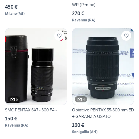
WR (Pentax)
450 €
270 €
Milano
(
MI
)
Ravenna
(
RA
)
5
4
SMC PENTAX 6X7 - 300 F4 -
Obiettivo PENTAX 55-300 mm ED
+ GARANZIA USATO
150 €
160 €
Ravenna
(
RA
)
Senigallia
(
AN
)