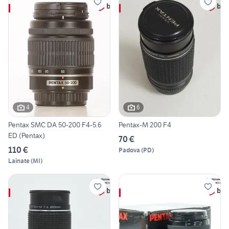
4
6
Pentax SMC DA 50-200 F4-5.6
Pentax-M 200 F4
ED (Pentax)
70 €
110 €
Padova
(
PD
)
Lainate
(
MI
)