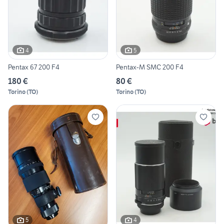
4
5
Pentax 67 200 F4
Pentax-M SMC 200 F4
180 €
80 €
Torino
(
TO
)
Torino
(
TO
)
5
4