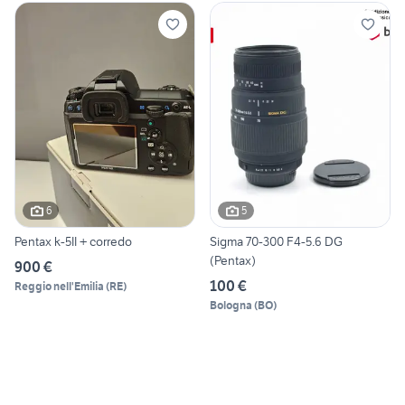
6
5
Pentax k-5II + corredo
Sigma 70-300 F4-5.6 DG
(Pentax)
900 €
100 €
Reggio nell'Emilia
(
RE
)
Bologna
(
BO
)