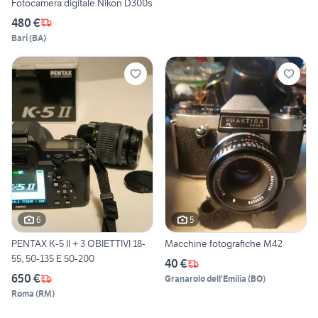
Fotocamera digitale Nikon D300s
480 €
Bari
(
BA
)
6
5
PENTAX K-5 II + 3 OBIETTIVI 18-
Macchine fotografiche M42
55, 50-135 E 50-200
40 €
650 €
Granarolo dell'Emilia
(
BO
)
Roma
(
RM
)