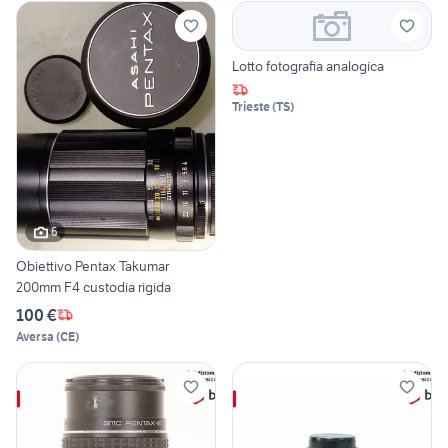
Lotto fotografia analogica
Trieste
(
TS
)
6
Obiettivo Pentax Takumar
200mm F4 custodia rigida
100 €
Aversa
(
CE
)