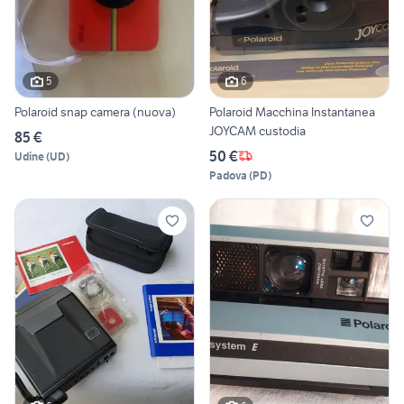
5
6
Polaroid snap camera (nuova)
Polaroid Macchina Instantanea
JOYCAM custodia
85 €
50 €
Udine
(
UD
)
Padova
(
PD
)