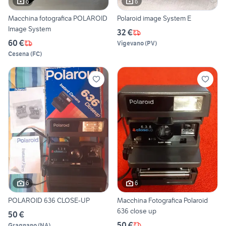
6
6
Macchina fotografica POLAROID
Polaroid image System E
Image System
32 €
60 €
Vigevano
(
PV
)
Cesena
(
FC
)
6
6
POLAROID 636 CLOSE-UP
Macchina Fotografica Polaroid
636 close up
50 €
50 €
Gragnano
(
NA
)