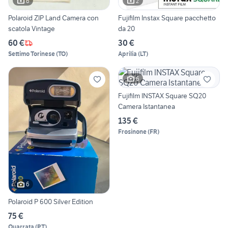
6
2
Polaroid ZIP Land Camera con
Fujifilm Instax Square pacchetto
scatola Vintage
da 20
60 €
30 €
Settimo Torinese
(
TO
)
Aprilia
(
LT
)
6
Fujifilm INSTAX Square SQ20
Camera Istantanea
135 €
Frosinone
(
FR
)
6
Polaroid P 600 Silver Edition
75 €
Quarrata
(
PT
)