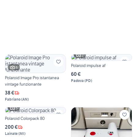
2
Polaroid impulse af
6
60 €
Polaroid Image Pro istantanea
Padova
(
PD
)
vintage funzionante
38 €
Fabriano
(
AN
)
5
Polaroid Colorpack 80
200 €
Lainate
(
MI
)