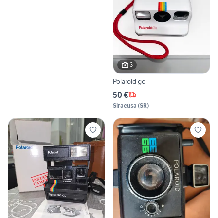
3
Polaroid go
50 €
Siracusa
(
SR
)