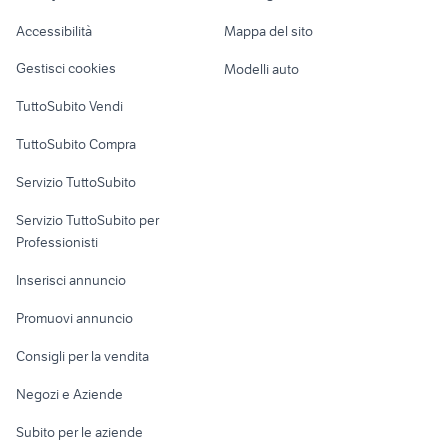
Caravan e Camper
Accessibilità
Mappa del sito
Loft, mansarde e
Veicoli commerciali
altro
Gestisci cookies
Modelli auto
Case vacanza
TuttoSubito Vendi
Uffici e Locali
TuttoSubito Compra
commerciali
Servizio TuttoSubito
elettronica
per la casa e la
sports e hobby
Servizio TuttoSubito per
persona
Informatica
Animali
Professionisti
Arredamento e
Console e
Accessori per
Casalinghi
Inserisci annuncio
Videogiochi
animali
Elettrodomestici
Promuovi annuncio
Audio/Video
Musica e Film
Giardino e Fai da te
Consigli per la vendita
Fotografia
Libri e Riviste
Abbigliamento e
Negozi e Aziende
Telefonia
Strumenti Musicali
Accessori
Subito per le aziende
Sports
Tutto per i bambini