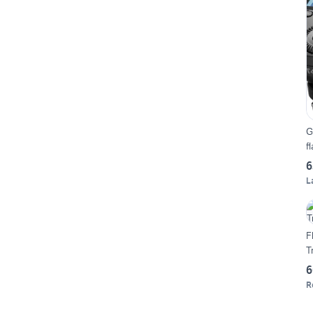
G
f
6
L
F
T
6
R