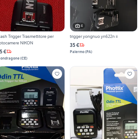
4
lash Trigger Trasmettitore per
trigger yongnuo yn622n ii
otocamere NIKON
35 €
5 €
Palermo
(
PA
)
ondragone
(
CE
)