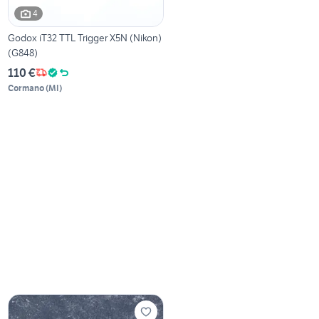
4
Godox iT32 TTL Trigger X5N (Nikon)
(G848)
110 €
Cormano
(
MI
)