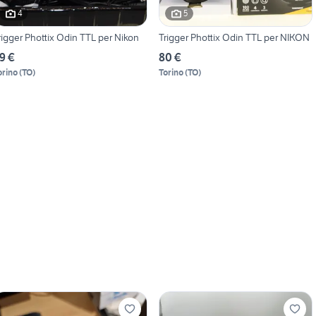
4
5
rigger Phottix Odin TTL per Nikon
Trigger Phottix Odin TTL per NIKON
9 €
80 €
orino
(
TO
)
Torino
(
TO
)