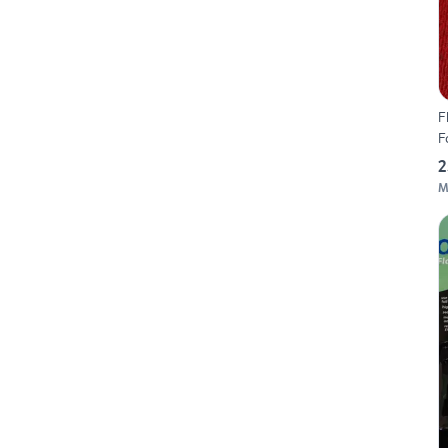
F
F
2
M