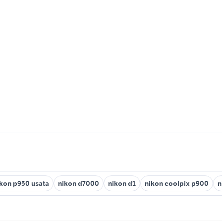
ikon p950 usata
nikon d7000
nikon d1
nikon coolpix p900
n