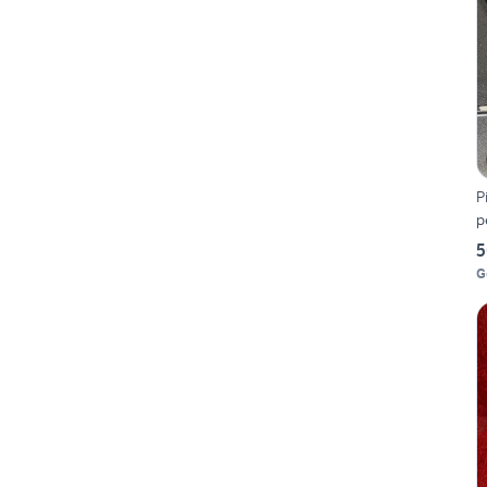
P
p
5
G