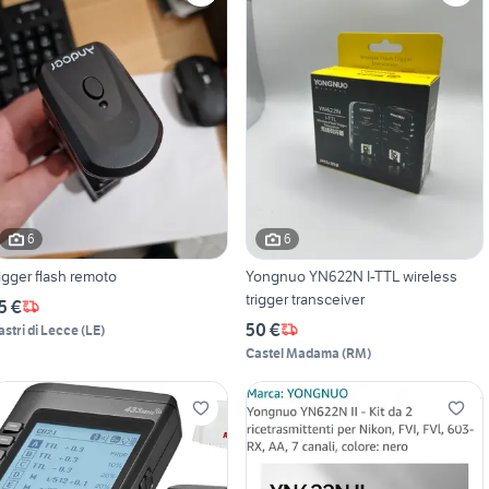
6
6
rigger flash remoto
Yongnuo YN622N I-TTL wireless
trigger transceiver
5 €
50 €
astri di Lecce
(
LE
)
Castel Madama
(
RM
)