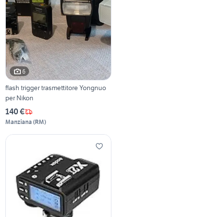
6
flash trigger trasmettitore Yongnuo
per Nikon
140 €
Manziana
(
RM
)