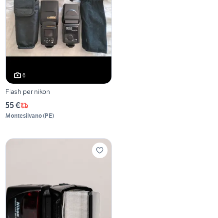
6
Flash per nikon
55 €
Montesilvano
(
PE
)