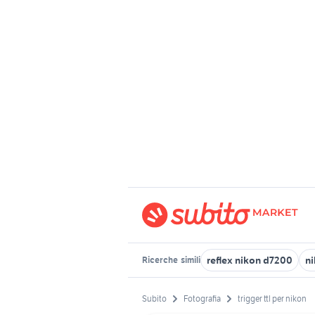
reflex nikon d7200
n
Ricerche
simili
Subito
Fotografia
trigger ttl per nikon