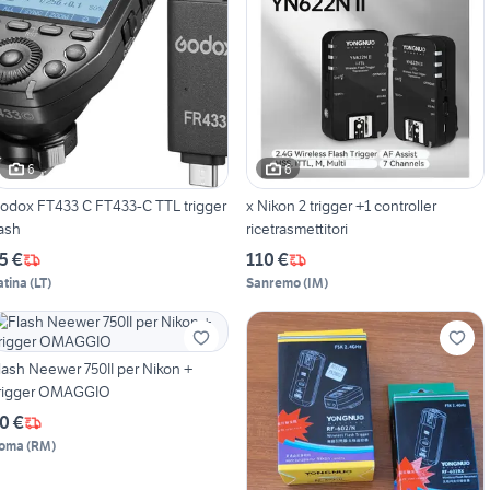
6
6
odox FT433 C FT433-C TTL trigger
x Nikon 2 trigger +1 controller
lash
ricetrasmettitori
5 €
110 €
atina
(
LT
)
Sanremo
(
IM
)
lash Neewer 750II per Nikon +
rigger OMAGGIO
0 €
oma
(
RM
)