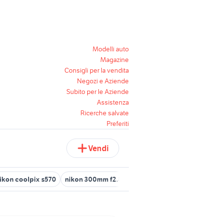
Modelli auto
Magazine
Consigli per la vendita
Negozi e Aziende
Subito per le Aziende
Assistenza
Ricerche salvate
Preferiti
Vendi
ikon coolpix s570
nikon 300mm f2.8
nikon coolpix s3100
ttl 