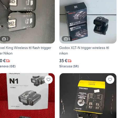
2
6
ixel King Wireless ttl flash trigger
Godox X1T-N trigger wireless ttl
er Nikon
nikon
0 €
35 €
enova
(
GE
)
Siracusa
(
SR
)