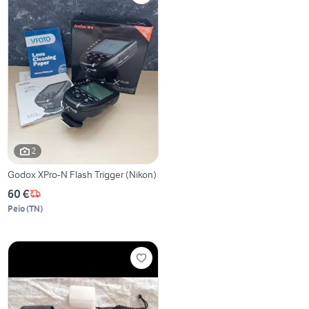
2
Godox XPro-N Flash Trigger (Nikon)
60 €
Peio
(
TN
)