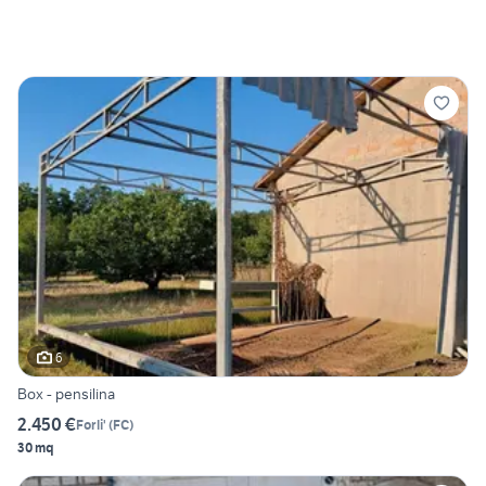
6
Box - pensilina
2.450 €
Forli'
(
FC
)
30 mq