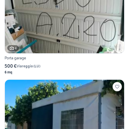
4
Porta garage
500 €
Viareggio
(
LU
)
6 mq