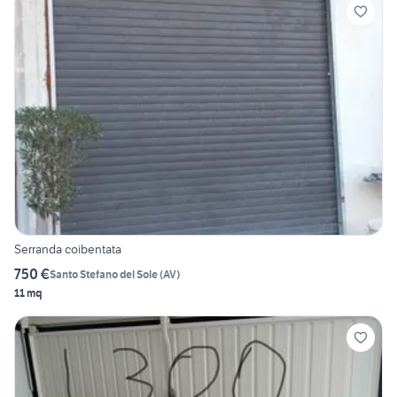
Serranda coibentata
750 €
Santo Stefano del Sole
(
AV
)
11 mq