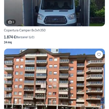
3
Copertura Camper 8x3xh350
1.874 €
Barzano'
(
LC
)
24 mq