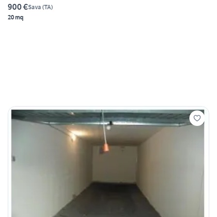
900 €
Sava
(
TA
)
20 mq