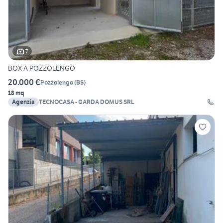
7
BOX A POZZOLENGO
20.000 €
Pozzolengo
(
BS
)
18 mq
Agenzia
TECNOCASA - GARDA DOMUS SRL