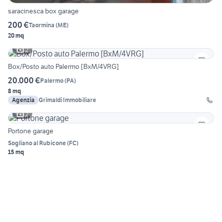
saracinesca box garage
200 €
Taormina
(
ME
)
20 mq
2
Box/Posto auto Palermo [BxM/4VRG]
20.000 €
Palermo
(
PA
)
8 mq
Agenzia
Grimaldi Immobiliare
2
Portone garage
Sogliano al Rubicone
(
FC
)
15 mq