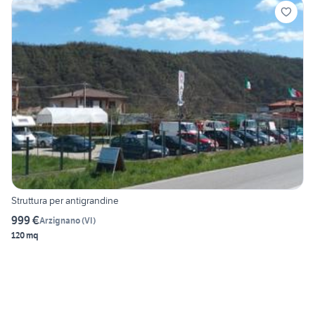
Struttura per antigrandine
999 €
Arzignano
(
VI
)
120 mq