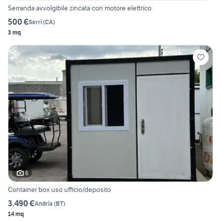
Serranda avvolgibile zincata con motore elettrico
500 €
Serri
(
CA
)
3 mq
6
Container box uso ufficio/deposito
3.490 €
Andria
(
BT
)
14 mq