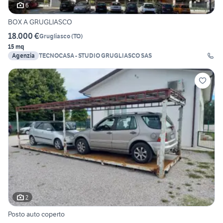
6
BOX A GRUGLIASCO
18.000 €
Grugliasco
(
TO
)
15 mq
Agenzia
TECNOCASA - STUDIO GRUGLIASCO SAS
2
Posto auto coperto