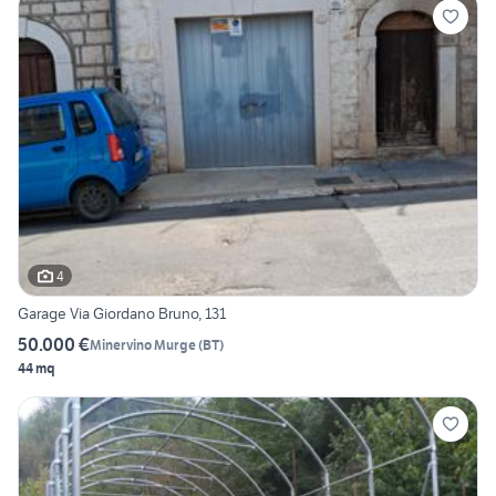
4
Garage Via Giordano Bruno, 131
50.000 €
Minervino Murge
(
BT
)
44 mq