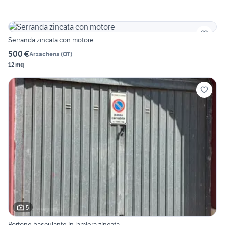
Serranda zincata con motore
500 €
Arzachena
(
OT
)
12 mq
5
Portone basculante in lamiera zincata