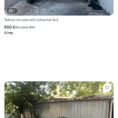
5
Tettoia con pannelli coibentati 8x4
900 €
Riccione
(
RN
)
32 mq