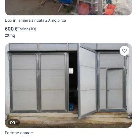
Box in lamiera zincata 20 mq circa
600 €
Torino
(
TO
)
20 mq
4
Portone garage