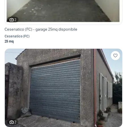
2
Cesenatico (FC) - garage 25mq disponibile
Cesenatico
(
FC
)
25 mq
2