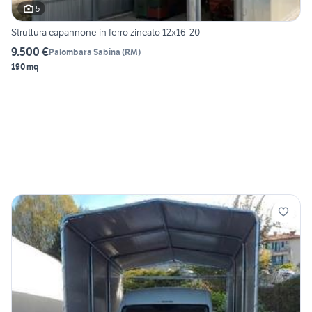
5
Struttura capannone in ferro zincato 12x16-20
9.500 €
Palombara Sabina
(
RM
)
190 mq