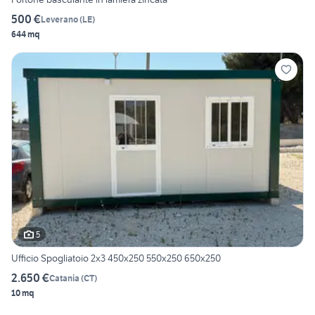
500 €
Leverano
(
LE
)
644 mq
5
Ufficio Spogliatoio 2x3 450x250 550x250 650x250
2.650 €
Catania
(
CT
)
10 mq