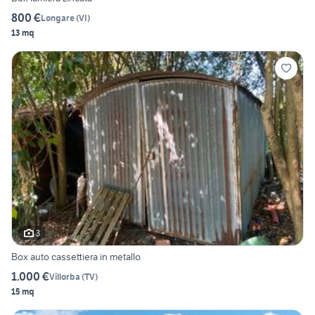
800 €
Longare
(
VI
)
13 mq
3
Box auto cassettiera in metallo
1.000 €
Villorba
(
TV
)
15 mq