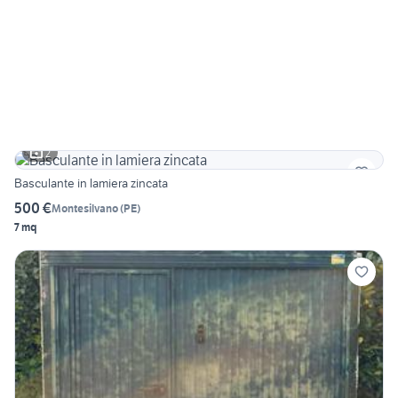
2
Basculante in lamiera zincata
500 €
Montesilvano
(
PE
)
7 mq