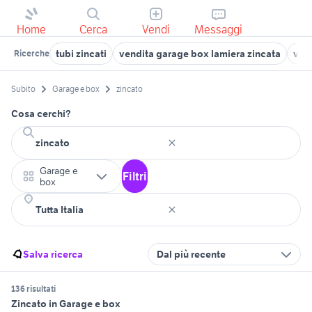
Home
Cerca
Vendi
Messaggi
tubi zincati
vendita garage box lamiera zincata
ven
Ricerche
Subito
Garage e box
zincato
Cosa cerchi?
Garage e
Filtri
box
Salva ricerca
Dal più recente
136 risultati
Zincato in Garage e box