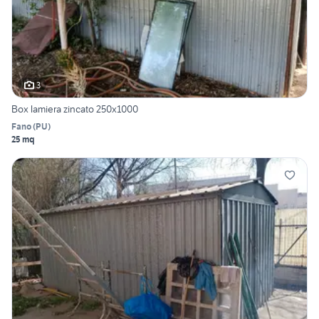
3
Box lamiera zincato 250x1000
Fano
(
PU
)
25 mq