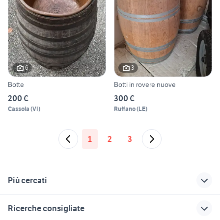
6
3
Botte
Botti in rovere nuove
200 €
300 €
Cassola
(
VI
)
Ruffano
(
LE
)
1
2
3
Più cercati
Correlati
Richerche simili
Suggerimenti
Ricerche consigliate
tomba giardino
divano legno
tavole legno