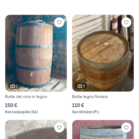
2
5
Botte del vino in legno
Botte legno fioriera
150 €
110 €
Roccadaspide
(
SA
)
San Miniato
(
PI
)