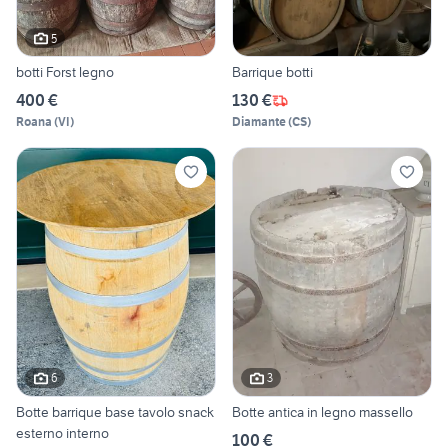
5
botti Forst legno
Barrique botti
400 €
130 €
Roana
(
VI
)
Diamante
(
CS
)
6
3
Botte barrique base tavolo snack
Botte antica in legno massello
esterno interno
100 €