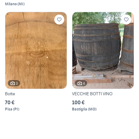
Milano
(
MI
)
3
4
Botte
VECCHIE BOTTI VINO
70 €
100 €
Pisa
(
PI
)
Bastiglia
(
MO
)