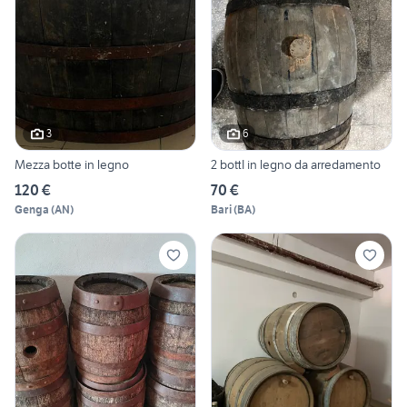
3
6
Mezza botte in legno
2 bottI in legno da arredamento
120 €
70 €
Genga
(
AN
)
Bari
(
BA
)