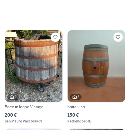
2
3
Botte in legno Vintage
botte vino
200 €
150 €
San Mauro Pascoli
(
FC
)
Pedrengo
(
BG
)