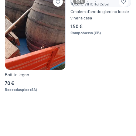
6
Cmplem d’arredo giardino locale
vineria casa
150 €
Campobasso
(
CB
)
Botti in legno
70 €
Roccadaspide
(
SA
)