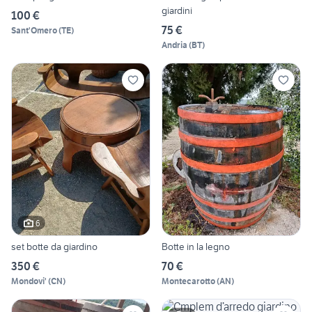
giardini
100 €
75 €
Sant'Omero
(
TE
)
Andria
(
BT
)
6
set botte da giardino
Botte in la legno
350 €
70 €
Mondovi'
(
CN
)
Montecarotto
(
AN
)