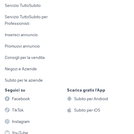
Servizio TuttoSubito
elettronica
per la casa e la
sports e hobby
Servizio TuttoSubito per
persona
Informatica
Animali
Professionisti
Arredamento e
Console e
Accessori per
Casalinghi
Inserisci annuncio
Videogiochi
animali
Elettrodomestici
Promuovi annuncio
Audio/Video
Musica e Film
Giardino e Fai da te
Consigli per la vendita
Fotografia
Libri e Riviste
Abbigliamento e
Negozi e Aziende
Telefonia
Strumenti Musicali
Accessori
Subito per le aziende
Sports
Tutto per i bambini
Seguici su
Scarica gratis l'App
Biciclette
Facebook
Subito per Android
Collezionismo
TikTok
Subito per iOS
Instagram
YouTube