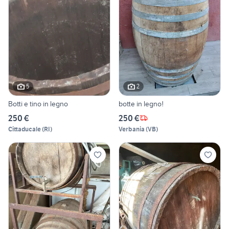
5
2
Botti e tino in legno
botte in legno!
250 €
250 €
Cittaducale
(
RI
)
Verbania
(
VB
)