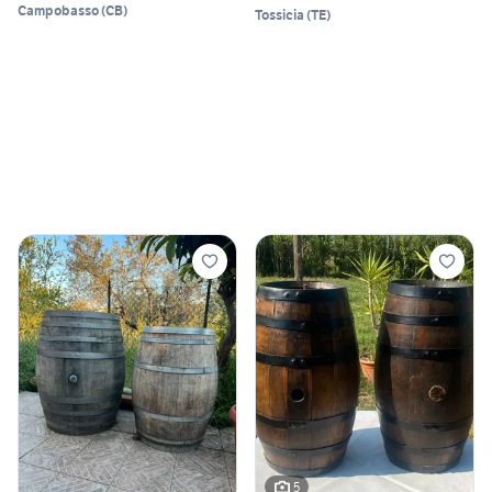
Campobasso
(
CB
)
Tossicia
(
TE
)
5