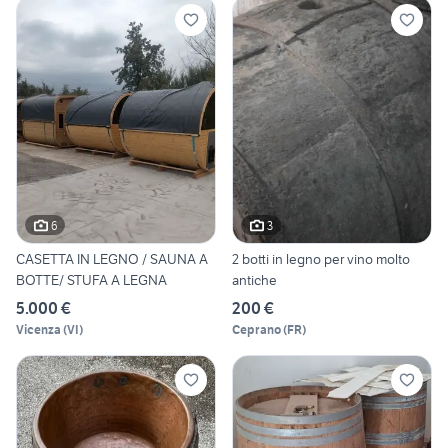
6
3
CASETTA IN LEGNO / SAUNA A
2 botti in legno per vino molto
BOTTE/ STUFA A LEGNA
antiche
5.000 €
200 €
Vicenza
(
VI
)
Ceprano
(
FR
)