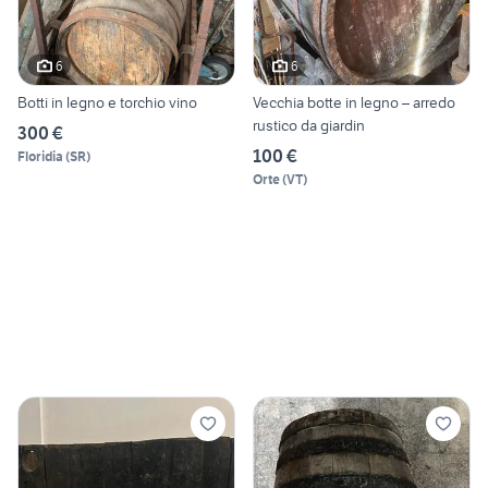
6
6
Botti in legno e torchio vino
Vecchia botte in legno – arredo
rustico da giardin
300 €
100 €
Floridia
(
SR
)
Orte
(
VT
)