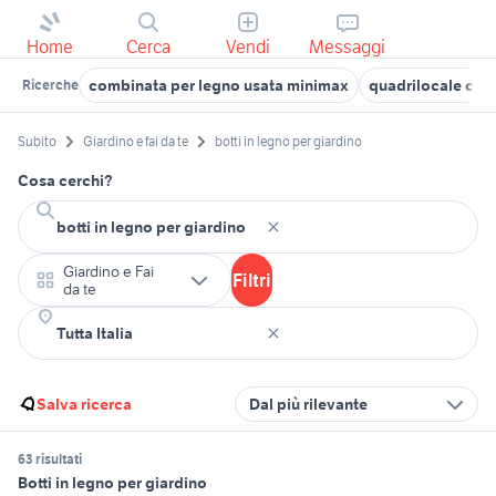
Home
Cerca
Vendi
Messaggi
combinata per legno usata minimax
quadrilocale con
Ricerche
Subito
Giardino e fai da te
botti in legno per giardino
Cosa cerchi?
Giardino e Fai
Filtri
da te
Salva ricerca
Dal più rilevante
63 risultati
Botti in legno per giardino