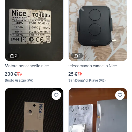
2
2
Motore per cancello nice
telecomando cancello Nice
200 €
25 €
Busto Arsizio
(
VA
)
San Dona' di Piave
(
VE
)