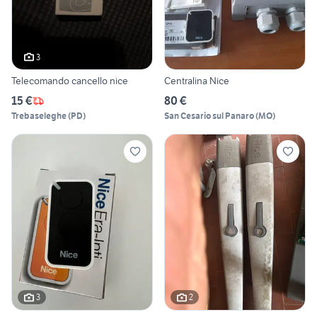
3
Telecomando cancello nice
Centralina Nice
15 €
80 €
Trebaseleghe
(
PD
)
San Cesario sul Panaro
(
MO
)
3
2