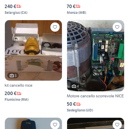
240 €
70 €
Selargius
(
CA
)
Monza
(
MB
)
3
kit cancello nice
4
200 €
Motore cancello scorrevole NICE
Fiumicino
(
RM
)
50 €
Sedegliano
(
UD
)