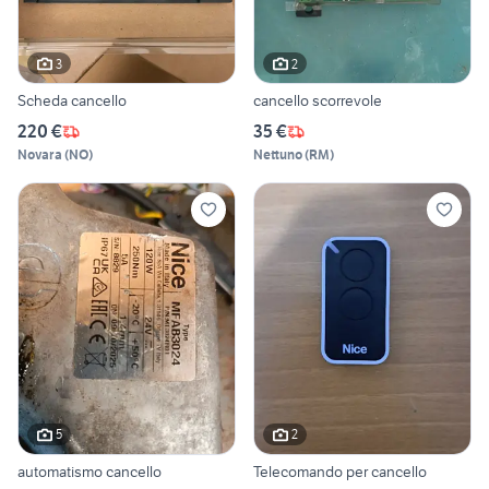
3
2
Scheda cancello
cancello scorrevole
220 €
35 €
Novara
(
NO
)
Nettuno
(
RM
)
5
2
automatismo cancello
Telecomando per cancello