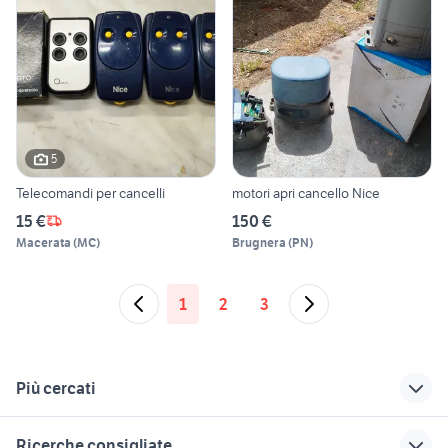
5
Telecomandi per cancelli
motori apri cancello Nice
15 €
150 €
Macerata
(
MC
)
Brugnera
(
PN
)
1
2
3
Più cercati
Correlati
Richerche simili
Suggerimenti
Ricerche consigliate