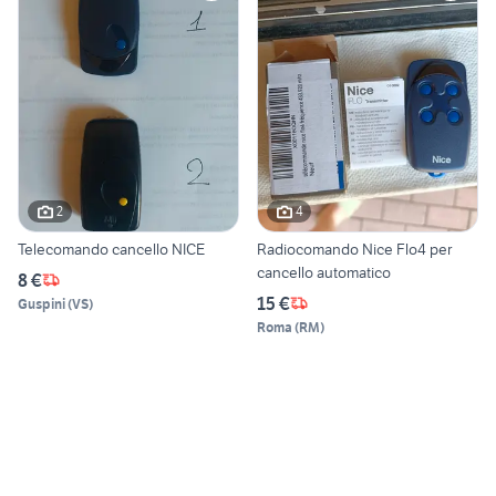
2
4
Telecomando cancello NICE
Radiocomando Nice Flo4 per
cancello automatico
8 €
15 €
Guspini
(
VS
)
Roma
(
RM
)