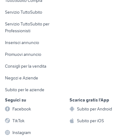
TuttoSubito Compra
commerciali
Servizio TuttoSubito
elettronica
per la casa e la
sports e hobby
Servizio TuttoSubito per
persona
Informatica
Animali
Professionisti
Arredamento e
Console e
Accessori per
Casalinghi
Inserisci annuncio
Videogiochi
animali
Elettrodomestici
Promuovi annuncio
Audio/Video
Musica e Film
Giardino e Fai da te
Consigli per la vendita
Fotografia
Libri e Riviste
Abbigliamento e
Negozi e Aziende
Telefonia
Strumenti Musicali
Accessori
Subito per le aziende
Sports
Tutto per i bambini
Seguici su
Scarica gratis l'App
Biciclette
Facebook
Subito per Android
Collezionismo
TikTok
Subito per iOS
Instagram