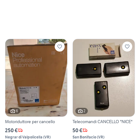
6
2
Motoriduttore per cancello
Telecomandi CANCELLO "NICE"
250 €
50 €
Negrar di Valpolicella
(
VR
)
San Bonifacio
(
VR
)