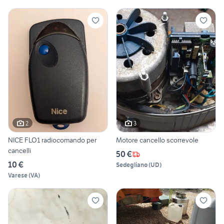
2
3
NICE FLO1 radiocomando per
Motore cancello scorrevole
cancelli
50 €
10 €
Sedegliano
(
UD
)
Varese
(
VA
)