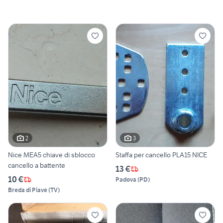
2
3
Nice MEA5 chiave di sblocco
Staffa per cancello PLA15 NICE
cancello a battente
13 €
10 €
Padova
(
PD
)
Breda di Piave
(
TV
)