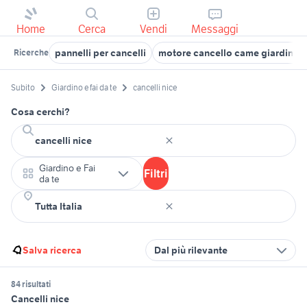
Home
Cerca
Vendi
Messaggi
pannelli per cancelli
motore cancello came giardino
Ricerche
Subito
Giardino e fai da te
cancelli nice
Cosa cerchi?
Giardino e Fai
Filtri
da te
Salva ricerca
Dal più rilevante
84 risultati
Cancelli nice