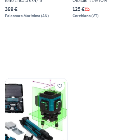
ferro zincato 6x4,45
Orbitale NEWTON
399 €
125 €
Falconara Marittima
(
AN
)
Corchiano
(
VT
)