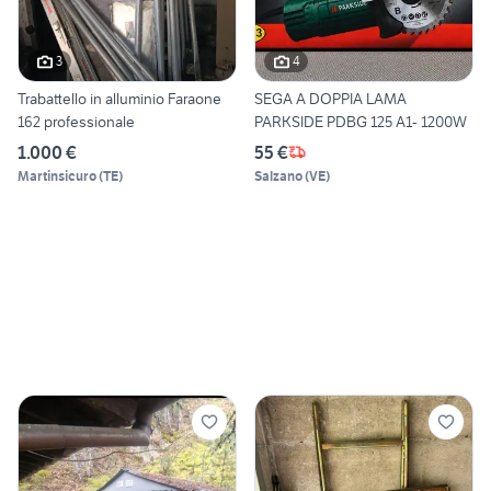
3
4
Trabattello in alluminio Faraone
SEGA A DOPPIA LAMA
162 professionale
PARKSIDE PDBG 125 A1- 1200W
1.000 €
55 €
Martinsicuro
(
TE
)
Salzano
(
VE
)