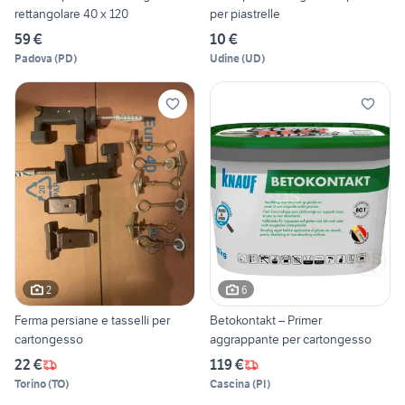
rettangolare 40 x 120
per piastrelle
59 €
10 €
Padova
(
PD
)
Udine
(
UD
)
2
6
Ferma persiane e tasselli per
Betokontakt – Primer
cartongesso
aggrappante per cartongesso
22 €
119 €
Torino
(
TO
)
Cascina
(
PI
)