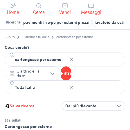
Home
Cerca
Vendi
Messaggi
pavimenti in wpc per esterni prezzi
lavatoio da estern
Ricerche
Subito
Giardino e fai da te
cartongesso per esterno
Cosa cerchi?
Giardino e Fai
Filtri
da te
Salva ricerca
Dal più rilevante
25 risultati
Cartongesso per esterno