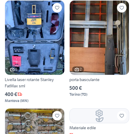
6
2
Livella laser rotante Stanley
porta basculante
FatMax sml
500 €
400 €
Torino
(
TO
)
Mantova
(
MN
)
Materiale edile