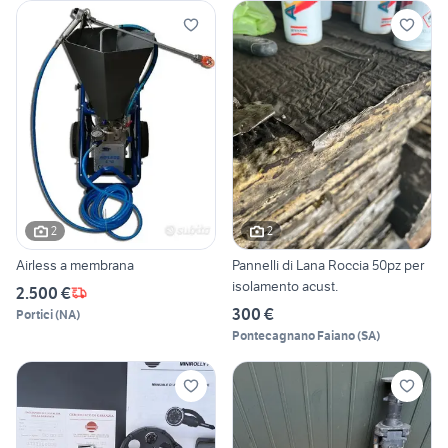
2
2
Airless a membrana
Pannelli di Lana Roccia 50pz per
isolamento acust.
2.500 €
300 €
Portici
(
NA
)
Pontecagnano Faiano
(
SA
)