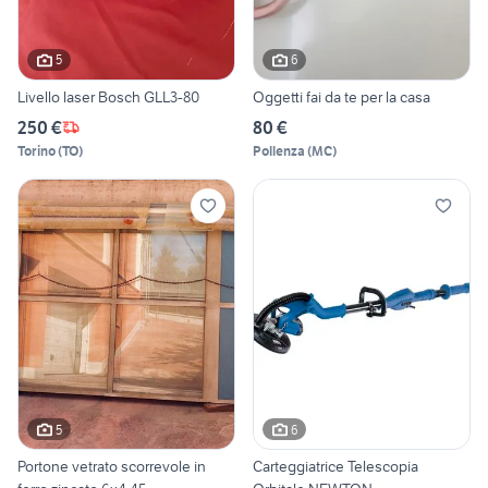
5
6
Livello laser Bosch GLL3-80
Oggetti fai da te per la casa
250 €
80 €
Torino
(
TO
)
Pollenza
(
MC
)
5
6
Portone vetrato scorrevole in
Carteggiatrice Telescopia