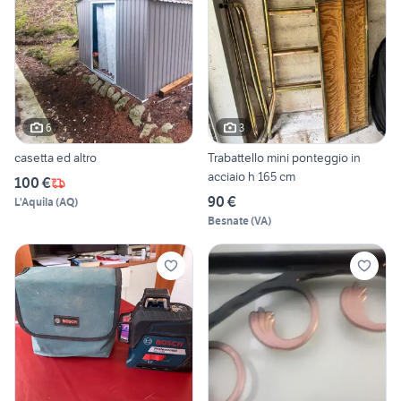
6
3
casetta ed altro
Trabattello mini ponteggio in
acciaio h 165 cm
100 €
90 €
L'Aquila
(
AQ
)
Besnate
(
VA
)