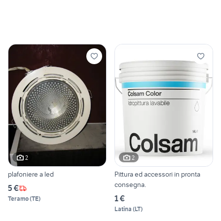
2
2
plafoniere a led
Pittura ed accessori in pronta
consegna.
5 €
1 €
Teramo
(
TE
)
Latina
(
LT
)