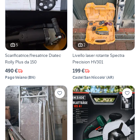
5
2
Scarificatrice/fresatrice Diatec
Livello laser rotante Spectra
Rolly Plus da 150
Precision HV301
490 €
199 €
Pago Veiano
(
BN
)
Castel San Niccolo'
(
AR
)