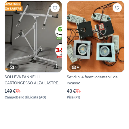
6
4
SOLLEVA PANNELLI
Set di n. 4 faretti orientabili da
CARTONGESSO ALZA LASTRE
incasso
NUOVO
149 €
40 €
Campobello di Licata
(
AG
)
Pisa
(
PI
)