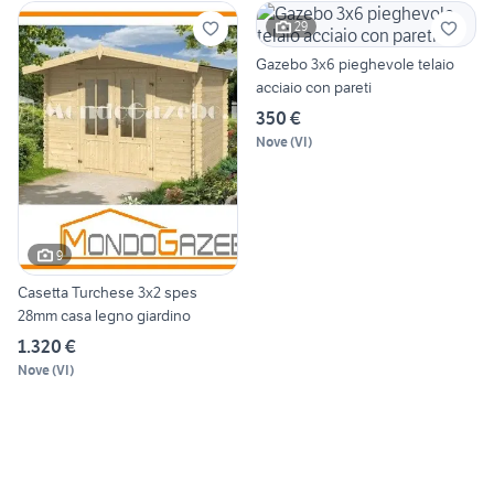
29
Gazebo 3x6 pieghevole telaio
acciaio con pareti
350 €
Nove
(
VI
)
9
Casetta Turchese 3x2 spes
28mm casa legno giardino
1.320 €
Nove
(
VI
)