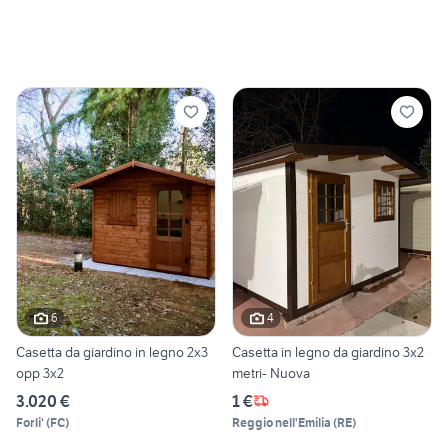
6
4
Casetta da giardino in legno 2x3
Casetta in legno da giardino 3x2
opp 3x2
metri- Nuova
3.020 €
1 €
Forli'
(
FC
)
Reggio nell'Emilia
(
RE
)