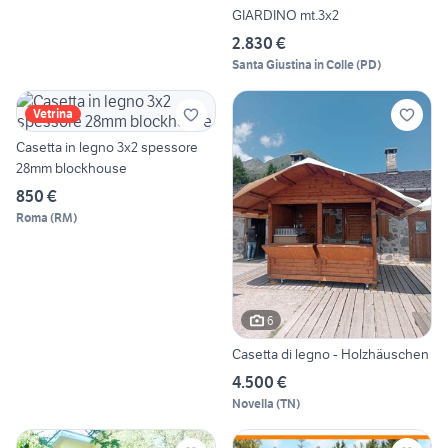
GIARDINO mt.3x2
2.830 €
Santa Giustina in Colle
(
PD
)
Vetrina
Casetta in legno 3x2 spessore
28mm blockhouse
850 €
Roma
(
RM
)
6
Casetta di legno - Holzhäuschen
4.500 €
Novella
(
TN
)