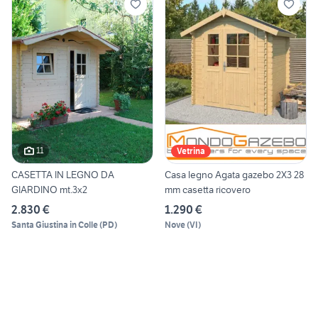
11
Vetrina
CASETTA IN LEGNO DA
Casa legno Agata gazebo 2X3 28
GIARDINO mt.3x2
mm casetta ricovero
2.830 €
1.290 €
Santa Giustina in Colle
(
PD
)
Nove
(
VI
)