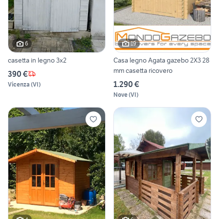
6
19
casetta in legno 3x2
Casa legno Agata gazebo 2X3 28
mm casetta ricovero
390 €
1.290 €
Vicenza
(
VI
)
Nove
(
VI
)