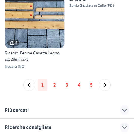
Santa Giustina in Colle
(
PD
)
5
Ricambi Perline Casetta Legno
sp. 28mm 2x3
Novara
(
NO
)
1
2
3
4
5
Più cercati
Correlati
Richerche simili
Suggerimenti
Ricerche consigliate
tavolino legno
casetta legno
casetta di legno