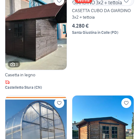
Vetrina
CASETTA CUBO DA GIARDINO
3x2 + tettoia
4.280 €
Santa Giustina in Colle
(
PD
)
3
Casetta in legno
Castelletto Stura
(
CN
)