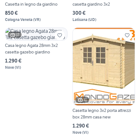
Casetta in legno da giardino
casetta giardino 3x2
850 €
300 €
Cologna Veneta
(
VR
)
Latisana
(
UD
)
17
Casa legno Agata 28mm 3x2
casetta gazebo giardino
1.290 €
Nove
(
VI
)
11
Casetta legno 3x2 porta attrezzi
box 28mm casa new
1.290 €
Nove
(
VI
)