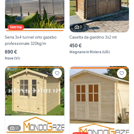
3
Vetrina
Serra 3x4 tunnel orto gazebo
Casetta da giardino 3x2 mt
professionale 320kg/m
450 €
690 €
Magnano in Riviera
(
UD
)
Nove
(
VI
)
13