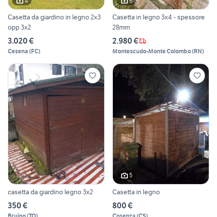
4
6
Casetta da giardino in legno 2x3
Casetta in legno 3x4 - spessore
opp 3x2
28mm
3.020 €
2.980 €
Cesena
(
FC
)
Montescudo-Monte Colombo
(
RN
)
5
casetta da giardino legno 3x2
Casetta in legno
350 €
800 €
Bruino
(
TO
)
Cosenza
(
CS
)