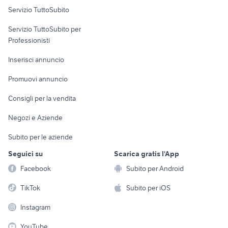
Servizio TuttoSubito
elettronica
per la casa e la
sports e hobby
Servizio TuttoSubito per
persona
Informatica
Animali
Professionisti
Arredamento e
Console e
Accessori per
Casalinghi
Inserisci annuncio
Videogiochi
animali
Elettrodomestici
Promuovi annuncio
Audio/Video
Musica e Film
Giardino e Fai da te
Consigli per la vendita
Fotografia
Libri e Riviste
Abbigliamento e
Negozi e Aziende
Telefonia
Strumenti Musicali
Accessori
Subito per le aziende
Sports
Tutto per i bambini
Seguici su
Scarica gratis l'App
Biciclette
Facebook
Subito per Android
Collezionismo
TikTok
Subito per iOS
Instagram
YouTube