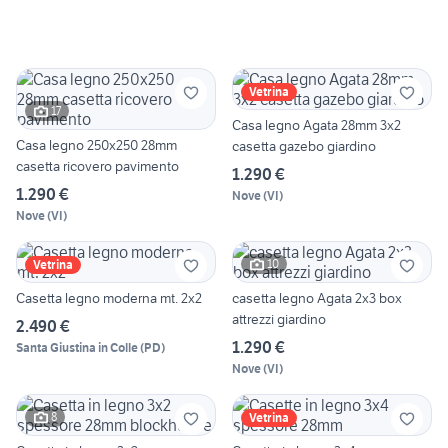
Vetrina
17
Casa legno Agata 28mm 3x2
Casa legno 250x250 28mm
casetta gazebo giardino
casetta ricovero pavimento
1.290 €
1.290 €
Nove
(
VI
)
Nove
(
VI
)
10
Vetrina
Casetta legno moderna mt. 2x2
casetta legno Agata 2x3 box
attrezzi giardino
2.490 €
1.290 €
Santa Giustina in Colle
(
PD
)
Nove
(
VI
)
8
Vetrina