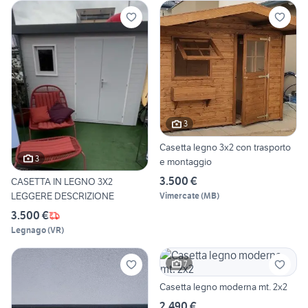
3
Casetta legno 3x2 con trasporto
3
e montaggio
3.500 €
CASETTA IN LEGNO 3X2
LEGGERE DESCRIZIONE
Vimercate
(
MB
)
3.500 €
Legnago
(
VR
)
7
Casetta legno moderna mt. 2x2
2.490 €