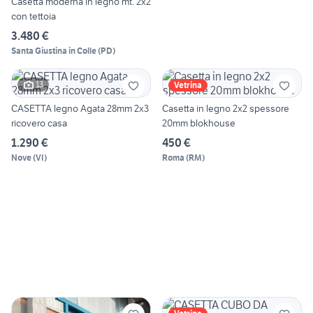
Casetta moderna in legno mt. 2x2
con tettoia
3.480 €
Santa Giustina in Colle
(
PD
)
13
Vetrina
CASETTA legno Agata 28mm 2x3
Casetta in legno 2x2 spessore
ricovero casa
20mm blokhouse
1.290 €
450 €
Nove
(
VI
)
Roma
(
RM
)