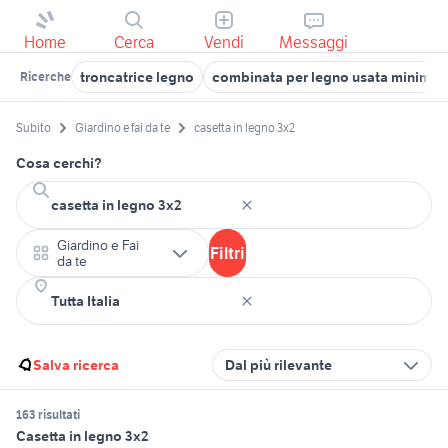
Home
Cerca
Vendi
Messaggi
troncatrice legno
combinata per legno usata minimax
Ricerche
Subito
Giardino e fai da te
casetta in legno 3x2
Cosa cerchi?
Giardino e Fai
Filtri
da te
Salva ricerca
Dal più rilevante
163 risultati
Casetta in legno 3x2