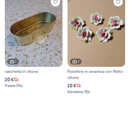
2
3
vaschetta in ottone
Roselline in ceramica con filetto
ottone
20 €
10 €
Trento
(
TN
)
Nichelino
(
TO
)