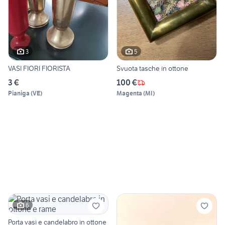
3
5
VASI FIORI FIORISTA
Svuota tasche in ottone
3 €
100 €
Pianiga
(
VE
)
Magenta
(
MI
)
6
Porta vasi e candelabro in ottone