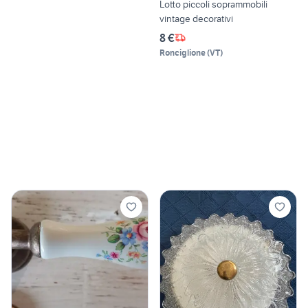
Lotto piccoli soprammobili
vintage decorativi
8 €
Ronciglione
(
VT
)