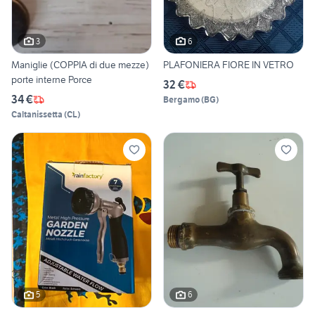
3
6
Maniglie (COPPIA di due mezze)
PLAFONIERA FIORE IN VETRO
porte interne Porce
32 €
34 €
Bergamo
(
BG
)
Caltanissetta
(
CL
)
5
6