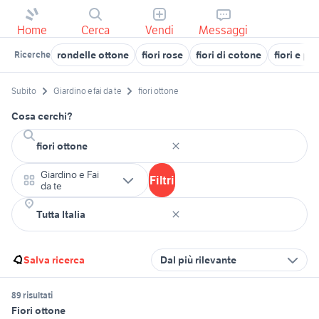
Home
Cerca
Vendi
Messaggi
rondelle ottone
fiori rose
fiori di cotone
fiori e pi
Ricerche
Subito
Giardino e fai da te
fiori ottone
Cosa cerchi?
Giardino e Fai
Filtri
da te
Salva ricerca
Dal più rilevante
89 risultati
Fiori ottone