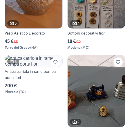
5
4
Vaso Asiatico Decorato
Bottoni decorativi fiori
45 €
18 €
Torre del Greco
(
NA
)
Modena
(
MO
)
6
Antica carriola in rame pompa
porta fiori
200 €
Pinerolo
(
TO
)
4