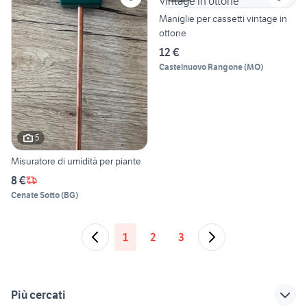
Maniglie per cassetti vintage in
ottone
12 €
Castelnuovo Rangone
(
MO
)
5
Misuratore di umidità per piante
8 €
Cenate Sotto
(
BG
)
1
2
3
Più cercati