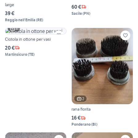
large
60 €
39 €
Sacile
(
PN
)
Reggio nell'Emilia
(
RE
)
4
Ciotola in ottone per vasi
20 €
Martinsicuro
(
TE
)
2
rana fiorita
16 €
Ponderano
(
BI
)