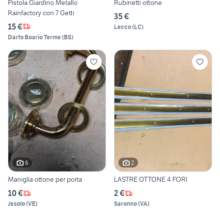
Pistola Giardino Metallo
Rubinetti ottone
Rainfactory con 7 Getti
35 €
15 €
Lecco
(
LC
)
Darfo Boario Terme
(
BS
)
6
2
Maniglia ottone per porta
LASTRE OTTONE 4 FORI
10 €
2 €
Jesolo
(
VE
)
Saronno
(
VA
)