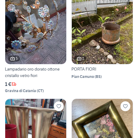
5
2
Lampadario oro dorato ottone
PORTA FIORI
cristallo vetro fiori
Pian Camuno
(
BS
)
1 €
Gravina di Catania
(
CT
)