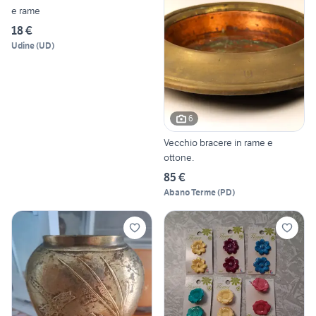
e rame
18 €
Udine
(
UD
)
6
Vecchio bracere in rame e
ottone.
85 €
Abano Terme
(
PD
)