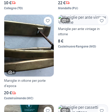
10 €
22 €
Collegno
(
TO
)
Mondolfo
(
PU
)
6
Maniglie per ante vintage in
ottone
8 €
Castelnuovo Rangone
(
MO
)
4
Maniglie in ottone per porte
d’epoca
20 €
Castelraimondo
(
MC
)
6