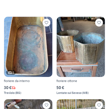
6
fioriere da interno
fioriere ottone
30 €
50 €
Treviolo
(
BG
)
Lentate sul Seveso
(
MB
)