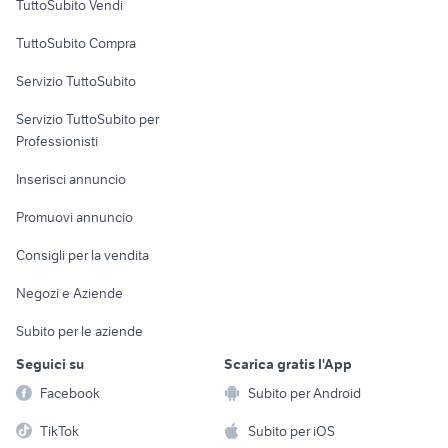
TuttoSubito Vendi
Uffici e Locali
TuttoSubito Compra
commerciali
Servizio TuttoSubito
elettronica
per la casa e la
sports e hobby
Servizio TuttoSubito per
persona
Informatica
Animali
Professionisti
Arredamento e
Console e
Accessori per
Casalinghi
Inserisci annuncio
Videogiochi
animali
Elettrodomestici
Promuovi annuncio
Audio/Video
Musica e Film
Giardino e Fai da te
Consigli per la vendita
Fotografia
Libri e Riviste
Abbigliamento e
Negozi e Aziende
Telefonia
Strumenti Musicali
Accessori
Subito per le aziende
Sports
Tutto per i bambini
Seguici su
Scarica gratis l'App
Biciclette
Facebook
Subito per Android
Collezionismo
TikTok
Subito per iOS