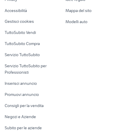
Garage e box
sega circolare per legno
decespugliatore oleomac
Caravan e Camper
piastrelle cemento
Accessibilità
Mappa del sito
Loft, mansarde e
50x50
Veicoli commerciali
altro
Gestisci cookies
Modelli auto
Case vacanza
TuttoSubito Vendi
Uffici e Locali
TuttoSubito Compra
commerciali
Servizio TuttoSubito
elettronica
per la casa e la
sports e hobby
Servizio TuttoSubito per
persona
Informatica
Animali
Professionisti
Arredamento e
Console e
Accessori per
Casalinghi
Inserisci annuncio
Videogiochi
animali
Elettrodomestici
Promuovi annuncio
Audio/Video
Musica e Film
Giardino e Fai da te
Consigli per la vendita
Fotografia
Libri e Riviste
Abbigliamento e
Negozi e Aziende
Telefonia
Strumenti Musicali
Accessori
Subito per le aziende
Sports