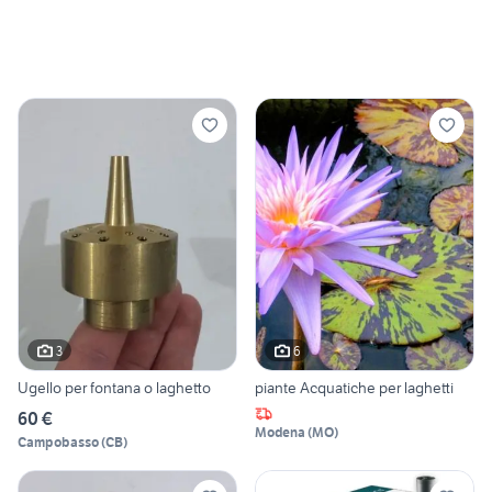
3
6
Ugello per fontana o laghetto
piante Acquatiche per laghetti
60 €
Modena
(
MO
)
Campobasso
(
CB
)