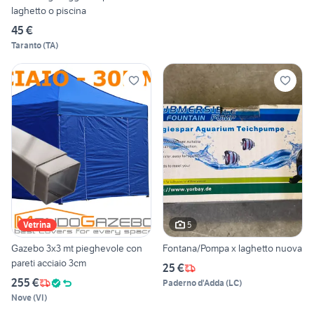
laghetto o piscina
45 €
Taranto
(
TA
)
5
Vetrina
Gazebo 3x3 mt pieghevole con
Fontana/Pompa x laghetto nuova
pareti acciaio 3cm
25 €
255 €
Paderno d'Adda
(
LC
)
Nove
(
VI
)