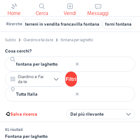
Home
Cerca
Vendi
Messaggi
terreni in vendita francavilla fontana
forni fontana
f
Ricerche
Subito
Giardino e fai da te
fontana per laghetto
Cosa cerchi?
Giardino e Fai
Filtri
da te
Salva ricerca
Dal più rilevante
61 risultati
Fontana per laghetto