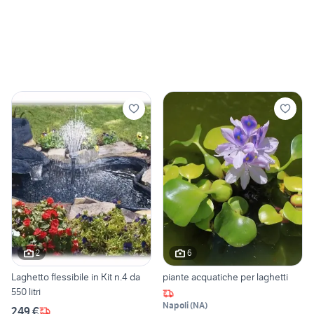
2
6
Laghetto flessibile in Kit n.4 da
piante acquatiche per laghetti
550 litri
Napoli
(
NA
)
249 €