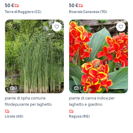
50 €
50 €
Torre di Ruggiero
(
CZ
)
Rivarolo Canavese
(
TO
)
3
3
piante di tipha comune
piante di canna indica per
fitodepurante per laghetto
laghetto e giardino
Licata
(
AG
)
Ragusa
(
RG
)