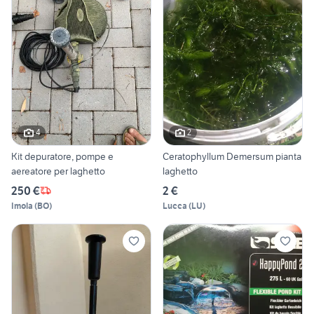
4
2
Kit depuratore, pompe e
Ceratophyllum Demersum pianta
aereatore per laghetto
laghetto
250 €
2 €
Imola
(
BO
)
Lucca
(
LU
)