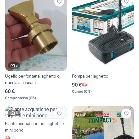
3
Ugello per fontana laghetto o
Pompa per laghetto
doccia a cascata
90 €
60 €
Cuneo
(
CN
)
Campobasso
(
CB
)
6
Piante acquatiche per laghetti e
mini pond