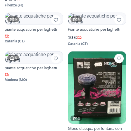
Firenze
(
FI
)
6
6
piante acquatiche per laghetti
Piante acquatiche per laghetti
10 €
Catania
(
CT
)
Catania
(
CT
)
6
piante acquatiche per laghetti
Modena
(
MO
)
3
Gioco d'acqua per fontana con