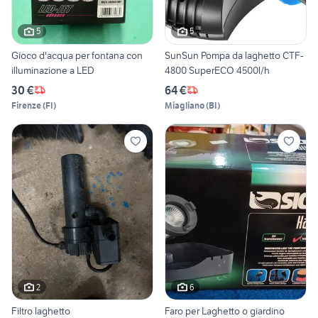
5
5
Gioco d'acqua per fontana con
SunSun Pompa da laghetto CTF-
illuminazione a LED
4800 SuperECO 4500l/h
30 €
64 €
Firenze
(
FI
)
Miagliano
(
BI
)
2
6
Filtro laghetto
Faro per Laghetto o giardino