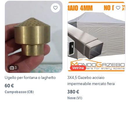
3
Vetrina
Ugello per fontana o laghetto
3X4,5 Gazebo acciaio
impermeabile mercato fiera
60 €
380 €
Campobasso
(
CB
)
Nove
(
VI
)