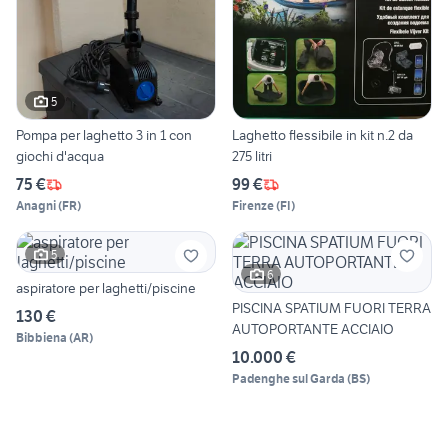
5
Pompa per laghetto 3 in 1 con
Laghetto flessibile in kit n.2 da
giochi d'acqua
275 litri
75 €
99 €
Anagni
(
FR
)
Firenze
(
FI
)
5
6
aspiratore per laghetti/piscine
PISCINA SPATIUM FUORI TERRA
130 €
AUTOPORTANTE ACCIAIO
Bibbiena
(
AR
)
10.000 €
Padenghe sul Garda
(
BS
)