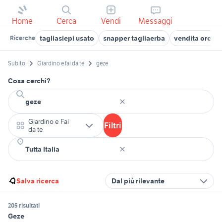
Home
Cerca
Vendi
Messaggi
tagliasiepi usato
snapper tagliaerba
vendita orchide
Ricerche
Subito
Giardino e fai da te
geze
Cosa cerchi?
Giardino e Fai
Filtri
da te
Salva ricerca
Dal più rilevante
205 risultati
Geze