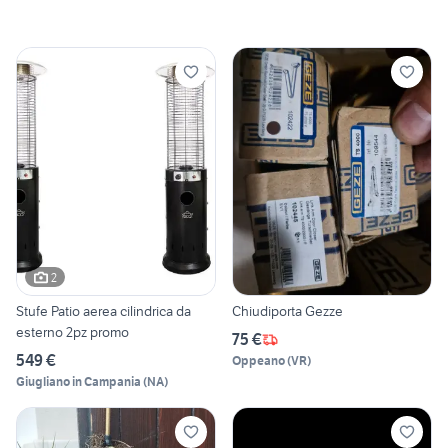
2
Stufe Patio aerea cilindrica da
Chiudiporta Gezze
esterno 2pz promo
75 €
549 €
Oppeano
(
VR
)
Giugliano in Campania
(
NA
)