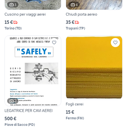
3
4
Cuscino per viaggi aerei
Chiudi porta aereo
15 €
35 €
Torino
(
TO
)
Trapani
(
TP
)
2
Fogli cerei
LEGATRICE PER CAVI AEREI
15 €
500 €
Fermo
(
FM
)
Piove di Sacco
(
PD
)