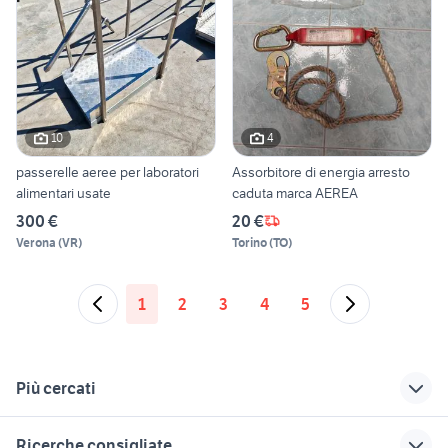
10
4
passerelle aeree per laboratori
Assorbitore di energia arresto
alimentari usate
caduta marca AEREA
300 €
20 €
Verona
(
VR
)
Torino
(
TO
)
1
2
3
4
5
Più cercati
Correlati
Richerche simili
Suggerimenti
Ricerche consigliate