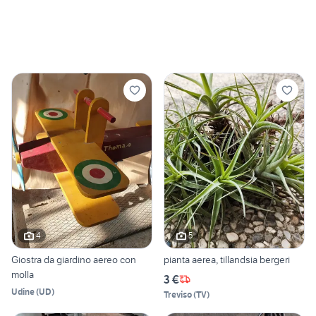
4
5
Giostra da giardino aereo con
pianta aerea, tillandsia bergeri
molla
3 €
Udine
(
UD
)
Treviso
(
TV
)