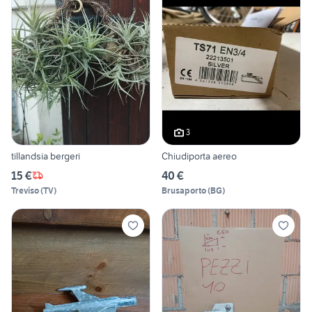
3
tillandsia bergeri
Chiudiporta aereo
15 €
40 €
Treviso
(
TV
)
Brusaporto
(
BG
)