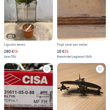
3
Ligustro aereo
Fogli cerei per melari
280 €
10 €
Vaie
(
TO
)
Ronchi dei Legionari
(
GO
)