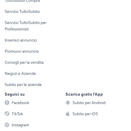
TuttoSubito Compra
commerciali
Servizio TuttoSubito
elettronica
per la casa e la
sports e hobby
Servizio TuttoSubito per
persona
Informatica
Animali
Professionisti
Arredamento e
Console e
Accessori per
Casalinghi
Inserisci annuncio
Videogiochi
animali
Elettrodomestici
Promuovi annuncio
Audio/Video
Musica e Film
Giardino e Fai da te
Consigli per la vendita
Fotografia
Libri e Riviste
Abbigliamento e
Negozi e Aziende
Telefonia
Strumenti Musicali
Accessori
Subito per le aziende
Sports
Tutto per i bambini
Seguici su
Scarica gratis l'App
Biciclette
Facebook
Subito per Android
Collezionismo
TikTok
Subito per iOS
Instagram