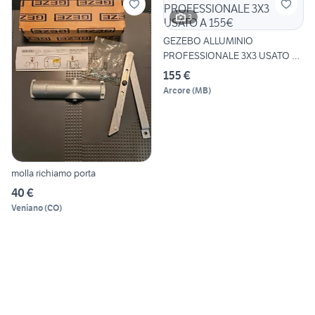
3
GEZEBO ALLUMINIO
PROFESSIONALE 3X3 USATO A
155€
155 €
Arcore
(
MB
)
molla richiamo porta
40 €
Veniano
(
CO
)