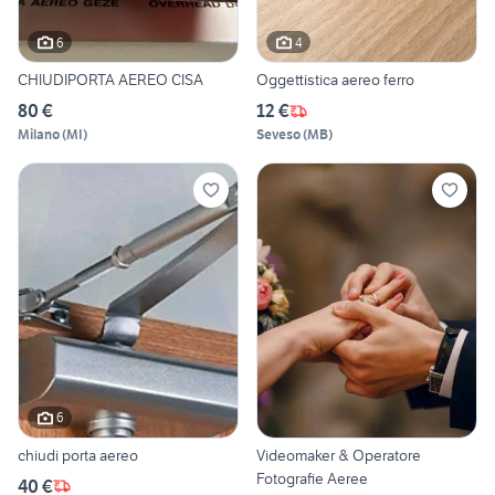
6
4
CHIUDIPORTA AEREO CISA
Oggettistica aereo ferro
80 €
12 €
Milano
(
MI
)
Seveso
(
MB
)
6
chiudi porta aereo
Videomaker & Operatore
Fotografie Aeree
40 €