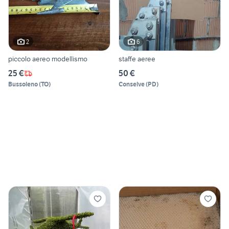
2
6
piccolo aereo modellismo
staffe aeree
25 €
50 €
Bussoleno
(
TO
)
Conselve
(
PD
)