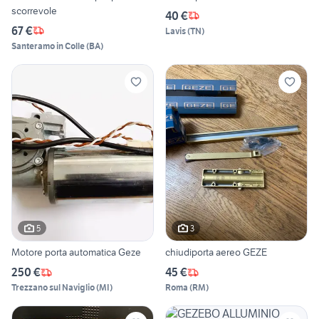
scorrevole
40 €
67 €
Lavis
(
TN
)
Santeramo in Colle
(
BA
)
5
3
Motore porta automatica Geze
chiudiporta aereo GEZE
250 €
45 €
Trezzano sul Naviglio
(
MI
)
Roma
(
RM
)