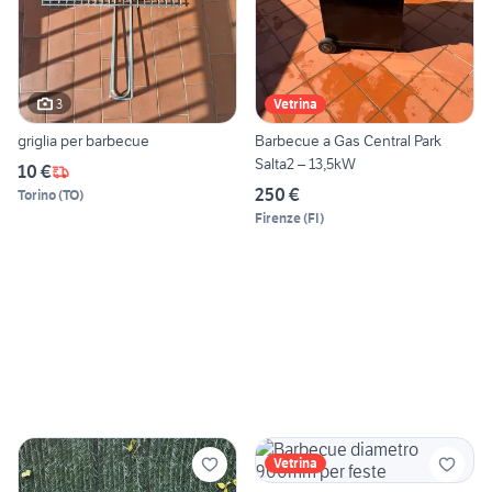
3
Vetrina
griglia per barbecue
Barbecue a Gas Central Park
Salta2 – 13,5kW
10 €
250 €
Torino
(
TO
)
Firenze
(
FI
)
Vetrina