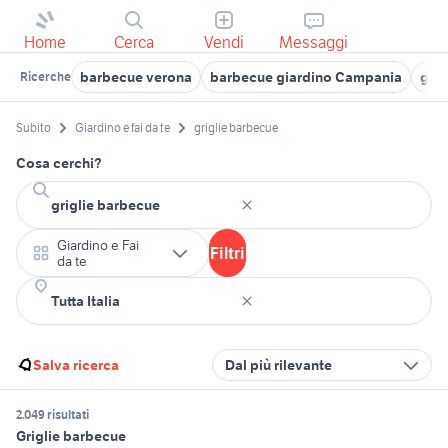
Home
Cerca
Vendi
Messaggi
barbecue verona
barbecue giardino Campania
grig
Ricerche
Subito
Giardino e fai da te
griglie barbecue
Cosa cerchi?
Giardino e Fai
Filtri
da te
Salva ricerca
Dal più rilevante
2.049 risultati
Griglie barbecue