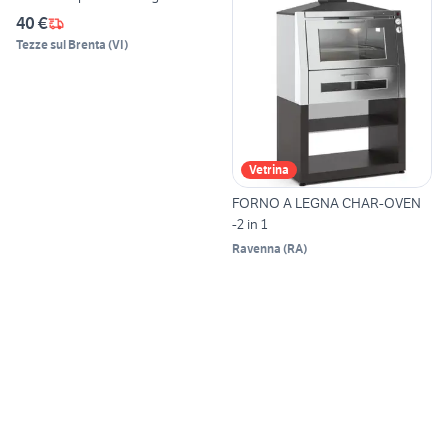
40 €
Tezze sul Brenta
(
VI
)
Vetrina
FORNO A LEGNA CHAR-OVEN
-2 in 1
Ravenna
(
RA
)