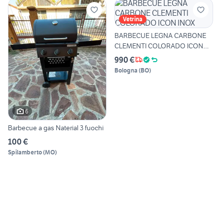
Vetrina
BARBECUE LEGNA CARBONE
CLEMENTI COLORADO ICON
INOX
990 €
Bologna
(
BO
)
6
Barbecue a gas Naterial 3 fuochi
100 €
Spilamberto
(
MO
)