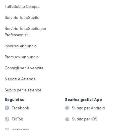
Uffici e Locali
TuttoSubito Compra
commerciali
Servizio TuttoSubito
elettronica
per la casa e la
sports e hobby
Servizio TuttoSubito per
persona
Informatica
Animali
Professionisti
Arredamento e
Console e
Accessori per
Casalinghi
Inserisci annuncio
Videogiochi
animali
Elettrodomestici
Promuovi annuncio
Audio/Video
Musica e Film
Giardino e Fai da te
Consigli per la vendita
Fotografia
Libri e Riviste
Abbigliamento e
Negozi e Aziende
Telefonia
Strumenti Musicali
Accessori
Subito per le aziende
Sports
Tutto per i bambini
Seguici su
Scarica gratis l'App
Biciclette
Facebook
Subito per Android
Collezionismo
TikTok
Subito per iOS