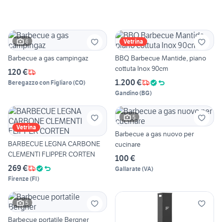
6
Vetrina
Barbecue a gas campingaz
BBQ Barbecue Mantide, piano
cottuta Inox 90cm
120 €
1.200 €
Beregazzo con Figliaro
(
CO
)
Gandino
(
BG
)
5
Vetrina
Barbecue a gas nuovo per
BARBECUE LEGNA CARBONE
cucinare
CLEMENTI FLIPPER CORTEN
100 €
269 €
Gallarate
(
VA
)
Firenze
(
FI
)
5
Barbecue portatile Bergner