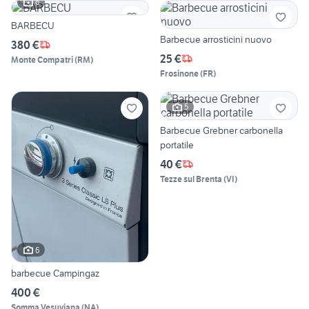
6
BARBECU
Barbecue arrosticini nuovo
380 €
25 €
Monte Compatri
(
RM
)
Frosinone
(
FR
)
5
Barbecue Grebner carbonella
portatile
40 €
Tezze sul Brenta
(
VI
)
6
barbecue Campingaz
400 €
Somma Vesuviana
(
NA
)