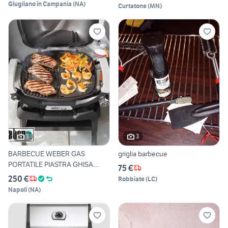
Giugliano in Campania
(
NA
)
Curtatone
(
MN
)
3
3
BARBECUE WEBER GAS
griglia barbecue
PORTATILE PIASTRA GHISA
75 €
Q1100N
250 €
Robbiate
(
LC
)
Napoli
(
NA
)