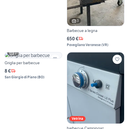
3
Barbecue a legna
650 €
Povegliano Veronese
(
VR
)
2
Griglia per barbecue
8 €
San Giorgio di Piano
(
BO
)
Vetrina
barbecue Campingaz