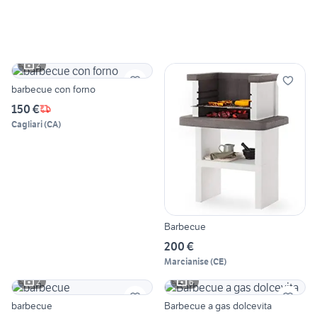
2
barbecue con forno
150 €
Cagliari
(
CA
)
Barbecue
200 €
Marcianise
(
CE
)
2
6
barbecue
Barbecue a gas dolcevita