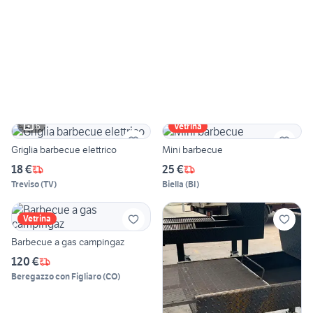
6
Vetrina
Griglia barbecue elettrico
Mini barbecue
18 €
25 €
Treviso
(
TV
)
Biella
(
BI
)
Vetrina
Barbecue a gas campingaz
120 €
Beregazzo con Figliaro
(
CO
)