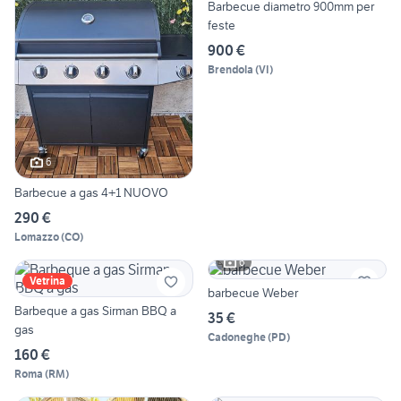
Barbecue diametro 900mm per
feste
900 €
Brendola
(
VI
)
6
Barbecue a gas 4+1 NUOVO
290 €
Lomazzo
(
CO
)
6
Vetrina
barbecue Weber
Barbeque a gas Sirman BBQ a
35 €
gas
Cadoneghe
(
PD
)
160 €
Roma
(
RM
)