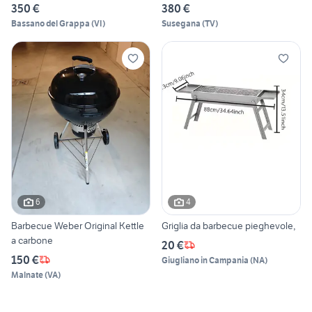
350 €
380 €
Bassano del Grappa
(
VI
)
Susegana
(
TV
)
6
4
Barbecue Weber Original Kettle
Griglia da barbecue pieghevole,
a carbone
20 €
150 €
Giugliano in Campania
(
NA
)
Malnate
(
VA
)