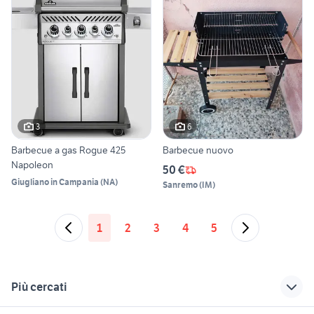
3
6
Barbecue a gas Rogue 425
Barbecue nuovo
Napoleon
50 €
Giugliano in Campania
(
NA
)
Sanremo
(
IM
)
1
2
3
4
5
Più cercati