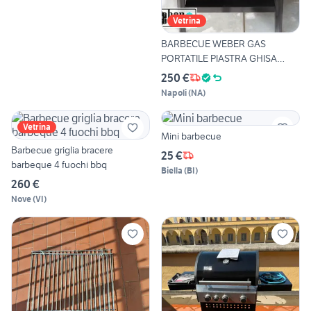
Vetrina
BARBECUE WEBER GAS
PORTATILE PIASTRA GHISA
Q1100N
250 €
Napoli
(
NA
)
Vetrina
Mini barbecue
Barbecue griglia bracere
25 €
barbeque 4 fuochi bbq
Biella
(
BI
)
260 €
Nove
(
VI
)