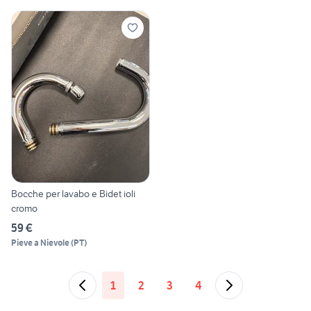
Bocche per lavabo e Bidet ioli
cromo
59 €
Pieve a Nievole
(
PT
)
1
2
3
4