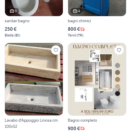
6
4
sanitari bagno
bagni chimici
250 €
800 €
Biella
(
BI
)
Terni
(
TR
)
Lavabo d'Appoggio Linosa cm.
Bagno completo
100x52
900 €