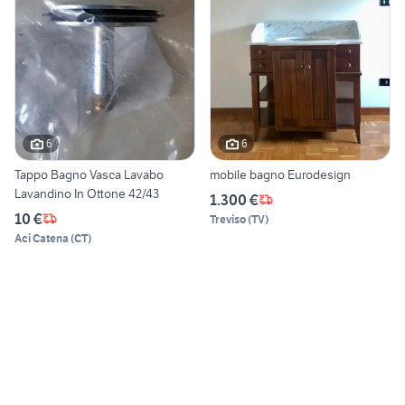
6
6
Tappo Bagno Vasca Lavabo
mobile bagno Eurodesign
Lavandino In Ottone 42/43
1.300 €
10 €
Treviso
(
TV
)
Aci Catena
(
CT
)