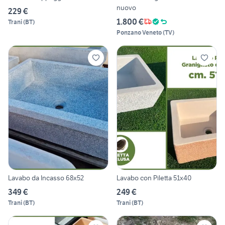
nuovo
229 €
1.800 €
Trani
(
BT
)
Ponzano Veneto
(
TV
)
Lavabo da Incasso 68x52
Lavabo con Piletta 51x40
349 €
249 €
Trani
(
BT
)
Trani
(
BT
)