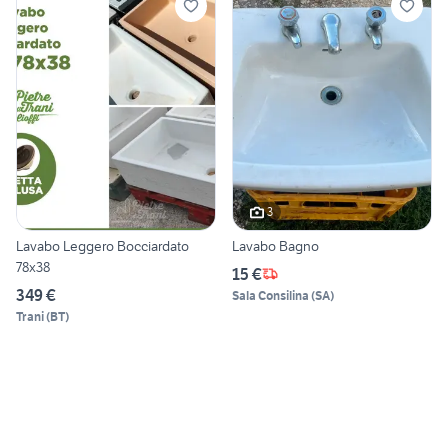
3
Lavabo Leggero Bocciardato
Lavabo Bagno
78x38
15 €
349 €
Sala Consilina
(
SA
)
Trani
(
BT
)