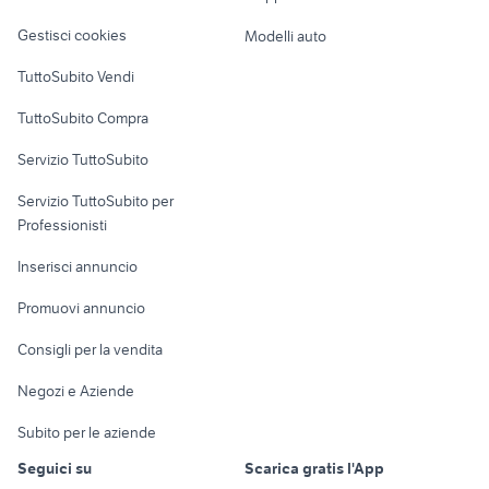
Veicoli commerciali
altro
Gestisci cookies
Modelli auto
Case vacanza
TuttoSubito Vendi
Uffici e Locali
TuttoSubito Compra
commerciali
Servizio TuttoSubito
elettronica
per la casa e la
sports e hobby
Servizio TuttoSubito per
persona
Informatica
Animali
Professionisti
Arredamento e
Console e
Accessori per
Casalinghi
Inserisci annuncio
Videogiochi
animali
Elettrodomestici
Promuovi annuncio
Audio/Video
Musica e Film
Giardino e Fai da te
Consigli per la vendita
Fotografia
Libri e Riviste
Abbigliamento e
Negozi e Aziende
Telefonia
Strumenti Musicali
Accessori
Subito per le aziende
Sports
Tutto per i bambini
Seguici su
Scarica gratis l'App
Biciclette