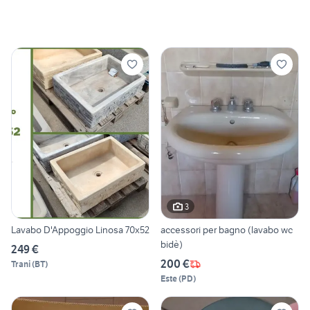
3
Lavabo D'Appoggio Linosa 70x52
accessori per bagno (lavabo wc
bidè)
249 €
200 €
Trani
(
BT
)
Este
(
PD
)