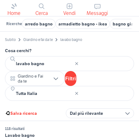
Home
Cerca
Vendi
Messaggi
arredo bagno
armadietto bagno - ikea
bagno giard
Ricerche
Subito
Giardino e fai da te
lavabo bagno
Cosa cerchi?
Giardino e Fai
Filtri
da te
Salva ricerca
Dal più rilevante
118 risultati
Lavabo bagno