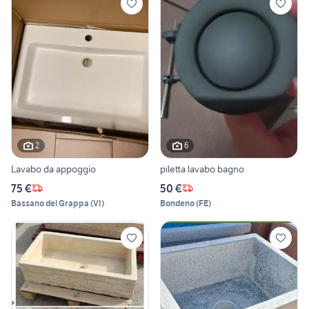
2
6
Lavabo da appoggio
piletta lavabo bagno
75 €
50 €
Bassano del Grappa
(
VI
)
Bondeno
(
FE
)