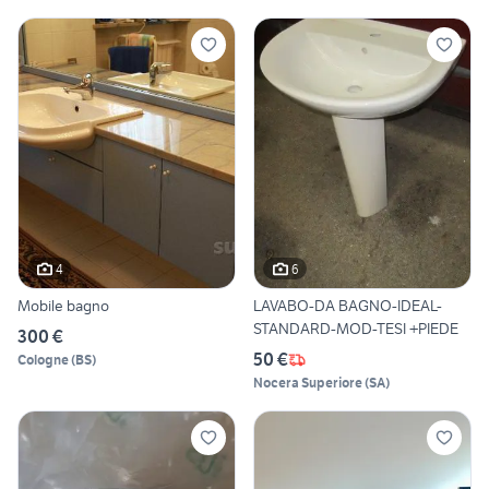
4
6
Mobile bagno
LAVABO-DA BAGNO-IDEAL-
STANDARD-MOD-TESI +PIEDE
300 €
50 €
Cologne
(
BS
)
Nocera Superiore
(
SA
)