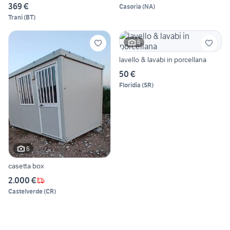
369 €
Casoria
(
NA
)
Trani
(
BT
)
6
lavello & lavabi in porcellana
50 €
Floridia
(
SR
)
6
casetta box
2.000 €
Castelverde
(
CR
)